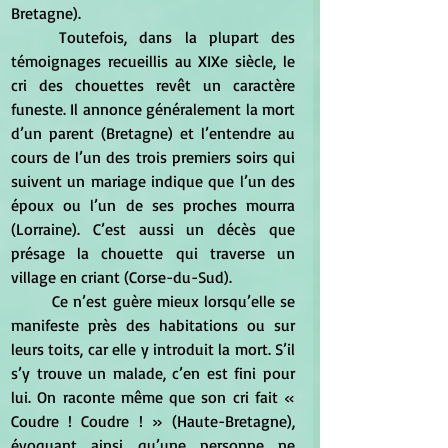
Bretagne).
	Toutefois, dans la plupart des 
témoignages recueillis au XIXe siècle, le 
cri des chouettes revêt un caractère 
funeste. Il annonce généralement la mort 
d’un parent (Bretagne) et l’entendre au 
cours de l’un des trois premiers soirs qui 
suivent un mariage indique que l’un des 
époux ou l’un de ses proches mourra 
(Lorraine). C’est aussi un décès que 
présage la chouette qui traverse un 
village en criant (Corse-du-Sud).
	Ce n’est guère mieux lorsqu’elle se 
manifeste près des habitations ou sur 
leurs toits, car elle y introduit la mort. S’il 
s’y trouve un malade, c’en est fini pour 
lui. On raconte même que son cri fait « 
Coudre ! Coudre ! » (Haute-Bretagne), 
évoquant ainsi qu’une personne ne 