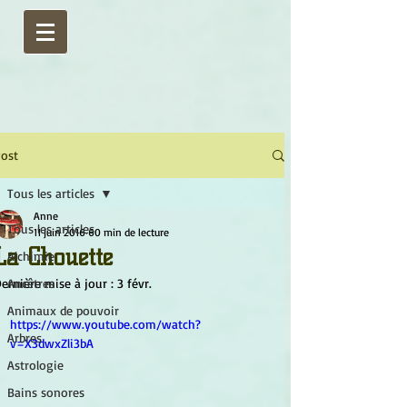
ost
Tous les articles
Anne
Tous les articles
11 juin 2016
60 min de lecture
La Chouette
Alchimie
ernière mise à jour :
Ancêtres
3 févr.
Animaux de pouvoir
https://www.youtube.com/watch?
Arbres
v=X3dwxZli3bA
Astrologie
Bains sonores