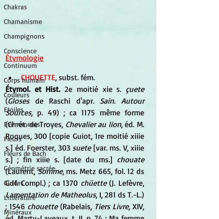
Chakras
Chamanisme
Champignons
Conscience
Étymologie
Continuum
CHOUETTE
, subst. fém. 
Corps humain
Étymol. et Hist. 
2e moitié xie s. 
çuete
Couleurs
(
Gloses
 de Raschi d'apr. 
Sain. Autour 
Etoiles
Sources,
 p. 49) ; ca 1175 même forme 
(Chrét. de Troyes,
 Chevalier au lion
, éd. M. 
Evénements
Roques, 300 [copie Guiot, 1re moitié xiiie 
Fleurs
s.] éd. Foerster, 303 
suete
 [var. ms. V, xiiie 
Fleurs de Bach
s.] ; fin xiiie s. [date du ms.] 
chouate
Géométrie sacrée
(Laurent, 
Somme
, ms. Metz 665, fol. 12 ds 
Gdf. Compl.) ; ca 1370 
chüette
 (J. Lefèvre, 
Guides
Lamentation de Matheolus
, I, 281 ds T.-L.) 
Littérature
; 1546 
chouette
 (Rabelais, 
Tiers Livre
, XIV, 
Minéraux
éd. Marty-Laveaux, t. II, p. 74 : Ma femme 