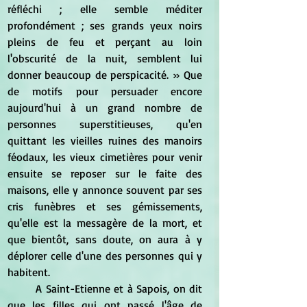
réfléchi ; elle semble méditer 
profondément ; ses grands yeux noirs 
pleins de feu et perçant au loin 
l'obscurité de la nuit, semblent lui 
donner beaucoup de perspicacité. » Que 
de motifs pour persuader encore 
aujourd'hui à un grand nombre de 
personnes superstitieuses, qu'en 
quittant les vieilles ruines des manoirs 
féodaux, les vieux cimetières pour venir 
ensuite se reposer sur le faite des 
maisons, elle y annonce souvent par ses 
cris funèbres et ses gémissements, 
qu'elle est la messagère de la mort, et 
que bientôt, sans doute, on aura à y 
déplorer celle d'une des personnes qui y 
habitent.
	A Saint-Etienne et à Sapois, on dit 
que les filles qui ont passé l'âge de 