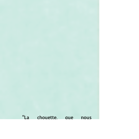
	"La chouette, que nous 
poursuivons d'une fâcheuse réputation 
de voleuse et dont nous faisons un 