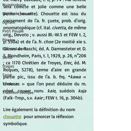
Numérologie
sera coincte et jolie comme une belle 
petite chouette). Chouette est issu du 
Objets de pouvoir
croisement de l'a. fr. çuete, prob. d'orig. 
Ogham
onomatopéique (cf. ital. 
civetta
, de même 
Petit Peuple
orig., Devoto ; v. aussi Bl.-W.5 et FEW t. 2, 
Plantes
p. 550a) et de l'a. fr. 
choe
 (2e moitié xie s. 
Gloses 
de Raschi, éd. A. Darmesteter et D. 
Pleines Lunes
S. Blondheim, Paris, t. 1, 1929, p. 26, n°206 
Santé
; ca 1170 Chrétien de Troyes, 
Erec
, éd. M. 
Stages
Roques, 5278), terme d'aire en grande 
Tarot
partie pic., issu de l'a. b. frq. *
kawa
 « 
choucas » que l'on peut déduire du m. 
Tambour
néerl. 
couwe,
 norv. 
kaie,
 suédois 
kaja
Tradition celtique
(Falk-Trop., s.v.
 kaie
 ; FEW t. 16, p. 304b).
Lire également la définition du nom 
chouette
  pour amorcer la réflexion 
symbolique.