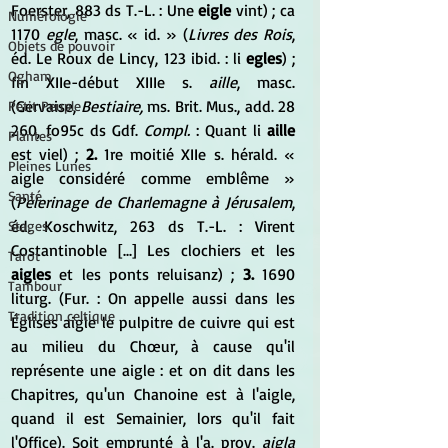
Foerster, 883 ds T.-L. : Une 
eigle
 vint) ; ca 
Numérologie
1170
 egle
, masc. « id. » (
Livres des Rois
, 
Objets de pouvoir
éd. Le Roux de Lincy, 123 ibid. : li 
egles
) ; 
Ogham
fin XIIe-début XIIIe s. 
aille
, masc. 
(Gervaise,
 Bestiaire,
 ms. Brit. Mus., add. 28 
Petit Peuple
260, fo95c ds Gdf.
 Compl.
 : Quant li 
aille
Plantes
est viel) ; 
2.
 1re moitié XIIe s. hérald. « 
Pleines Lunes
aigle considéré comme emblême » 
Santé
(
Pèlerinage de Charlemagne à Jérusalem
, 
éd. Koschwitz, 263 ds T.-L. : Virent 
Stages
Costantinoble [...] Les clochiers et les 
Tarot
aigles
 et les ponts reluisanz) ; 
3.
 1690 
Tambour
liturg. (Fur. : On appelle aussi dans les 
Tradition celtique
Églises aigle le pulpitre de cuivre qui est 
au milieu du Chœur, à cause qu'il 
représente une aigle : et on dit dans les 
Chapitres, qu'un Chanoine est à l'aigle, 
quand il est Semainier, lors qu'il fait 
l'Office). Soit emprunté à l'a. prov. 
aigla