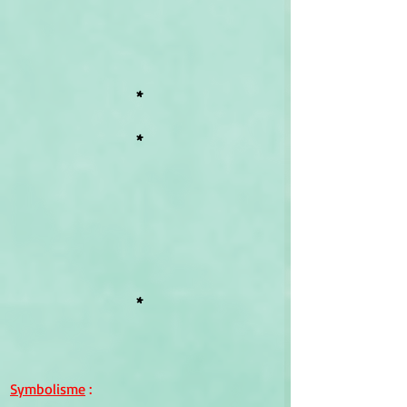
*
*
*
Symbolisme
 :