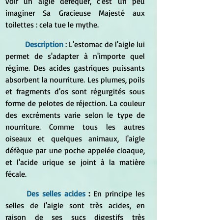
voir un aigle déféquer, c'est un peu 
imaginer Sa Gracieuse Majesté aux 
toilettes : cela tue le mythe.
Description
: L'estomac de l'aigle lui 
permet de s'adapter à n'importe quel 
régime. Des acides gastriques puissants 
absorbent la nourriture. Les plumes, poils 
et fragments d'os sont régurgités sous 
forme de pelotes de réjection. La couleur 
des excréments varie selon le type de 
nourriture. Comme tous les autres 
oiseaux et quelques animaux, l'aigle 
défèque par une poche appelée cloaque, 
et l'acide urique se joint à la matière 
fécale.
Des selles acides
 : 
En principe les 
selles de l'aigle sont très acides, en 
raison de ses sucs digestifs très 