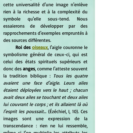
cette universalité d'une image n'enlève 
rien à la richesse et à la complexité du 
symbole qu'elle sous-tend. Nous 
essaierons de développer par des 
rapprochements d'exemples empruntés à 
des sources différentes.
Roi des 
oiseaux
, l'aigle couronne le 
symbolisme général de ceux-ci, qui est 
celui des états spirituels supérieurs et 
donc des
 anges
, comme l'atteste souvent 
la tradition biblique : 
Tous les quatre 
avaient une face d'aigle. Leurs ailes 
étaient déployées vers le haut ; chacun 
avait deux ailes se touchant et deux ailes 
lui couvrant le corps ; et ils allaient là où 
l'esprit les poussait
... (Ézéchiel, I, 10). Ces 
images sont une expression de la 
transcendance : rien ne lui ressemble, 
même si l'on multiplie les attributs les 