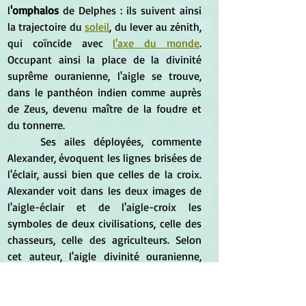
l
'omphalos
 de Delphes : ils suivent ainsi 
la trajectoire du 
soleil
, du lever au zénith, 
qui coïncide avec 
l'axe du monde
. 
Occupant ainsi la place de la divinité 
suprême ouranienne, l'aigle se trouve, 
dans le panthéon indien comme auprès 
de Zeus, devenu maître de la foudre et 
du tonnerre.
	Ses ailes déployées, commente 
Alexander, évoquent les lignes brisées de 
l'éclair, aussi bien que celles de la croix. 
Alexander voit dans les deux images de 
l'aigle-éclair et de l'aigle-croix les 
symboles de deux civilisations, celle des 
chasseurs, celle des agriculteurs. Selon 
cet auteur, l'aigle divinité ouranienne, 
expression de l'
Oiseau-Tonnerre
, est à 
l'origine l'emblème principal des 
civilisations de chasseurs nomades, 