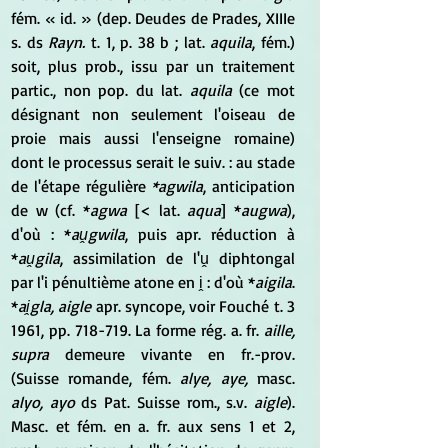
fém. « id. » (dep. Deudes de Prades, XIIIe 
s. ds 
Rayn.
 t. 1, p. 38 b ; lat. 
aquila
, fém.) 
soit, plus prob., issu par un traitement 
partic., non pop. du lat.
 aquila
 (ce mot 
désignant non seulement l'oiseau de 
proie mais aussi l'enseigne romaine) 
dont le processus serait le suiv. : au stade 
de l'étape régulière 
*agwila
, anticipation 
de w (cf. *
agwa
 [< lat. 
aqua
] *
augwa
), 
d'où : *
aṷgwila
, puis apr. réduction à 
*
aṷgila
, assimilation de l'ṷ diphtongal 
par l'i pénultième atone en i̭ : d'où *
aigila
. 
*
ai̭gla, aigle
 apr. syncope, voir Fouché t. 3 
1961, pp. 718-719. La forme rég. a. fr. 
aille, 
supra
 demeure vivante en fr.-prov. 
(Suisse romande, fém. 
alye, aye,
 masc. 
alyo, ayo 
ds Pat. Suisse rom., s.v. 
aigle
). 
Masc. et fém. en a. fr. aux sens 1 et 2, 