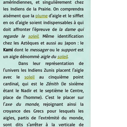
amérindiennes, et singulièrement chez 
les Indiens de la Prairie. On comprendra 
aisément que la 
plume
 d'aigle et le sifflet 
en os d'aigle soient indispensables à qui 
doit affronter l'épreuve de 
la dame qui 
regarde le 
soleil
.
 Même identification 
chez les Aztèques et aussi au Japon : le
Kami 
dont le 
messager
 ou le 
support
 est 
un aigle dénommé 
aigle du 
soleil
.
	Dans leur représentation de 
l'univers les Indiens Zunis placent l'aigle 
avec le 
soleil
 au cinquième point 
cardinal, qui est le 
Zénith
 (le sixième 
étant le Nadir et le septième le Centre, 
place de l'homme). C'est le placer sur 
l'
axe du monde
, rejoignant ainsi la 
croyance des Grecs pour lesquels les 
aigles, partis de l'extrémité du monde, 
sont dits s'arrêter à la verticale de 