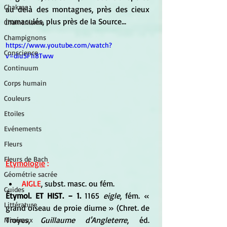
Chakras
au delà des montagnes, près des cieux 
immaculés, plus près de la Source...
Chamanisme
Champignons
https://www.youtube.com/watch?
Conscience
v=diuSF1i8Tww
Continuum
Corps humain
Couleurs
Etoiles
Evénements
Fleurs
Fleurs de Bach
Étymologie
 :
Géométrie sacrée
AIGLE
, subst. masc. ou fém. 
Guides
Étymol. ET HIST. − 1.
 1165 
eigle
, fém. « 
Littérature
grand oiseau de proie diurne » (Chret. de 
Troyes, 
Guillaume d'Angleterre
, éd. 
Minéraux