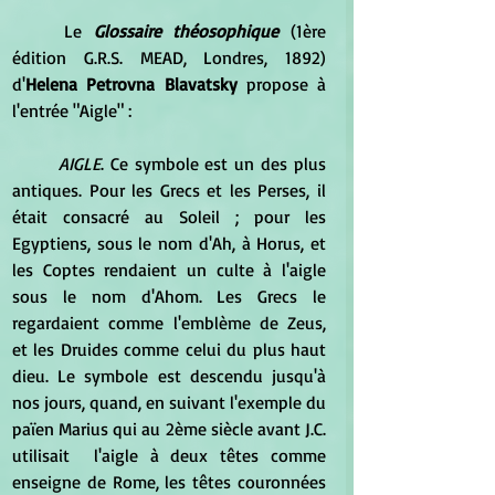
	Le 
Glossaire théosophique
 (1ère 
édition G.R.S. MEAD, Londres, 1892) 
d'
Helena Petrovna Blavatsky 
propose à 
l'entrée "Aigle" :
	AIGLE
. Ce symbole est un des plus 
antiques. Pour les Grecs et les Perses, il 
était consacré au Soleil ; pour les 
Egyptiens, sous le nom d'Ah, à Horus, et 
les Coptes rendaient un culte à l'aigle 
sous le nom d'Ahom. Les Grecs le 
regardaient comme l'emblème de Zeus, 
et les Druides comme celui du plus haut 
dieu. Le symbole est descendu jusqu'à 
nos jours, quand, en suivant l'exemple du 
païen Marius qui au 2ème siècle avant J.C. 
utilisait  l'aigle à deux têtes comme 
enseigne de Rome, les têtes couronnées 