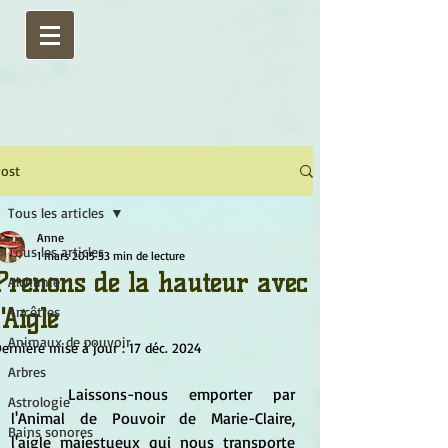
ost
Tous les articles
Anne
Tous les articles
1 mars 2015
53 min de lecture
Prenons de la hauteur avec
Alchimie
l'Aigle
Ancêtres
Animaux de pouvoir
ernière mise à jour :
17 déc. 2024
Arbres
	Laissons-nous emporter par 
Astrologie
l'Animal de Pouvoir de Marie-Claire, 
Bains sonores
l'aigle majestueux qui nous transporte 