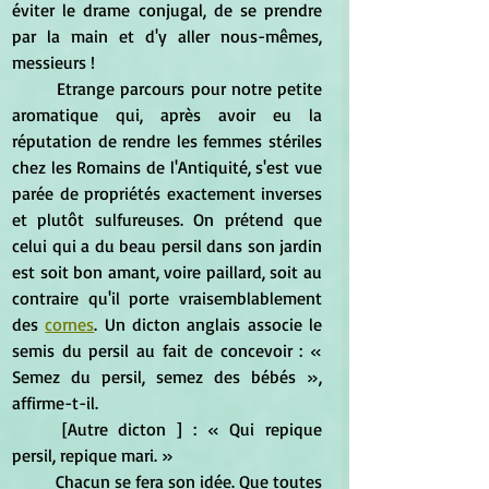
éviter le drame conjugal, de se prendre 
par la main et d'y aller nous-mêmes, 
messieurs !
	Etrange parcours pour notre petite 
aromatique qui, après avoir eu la 
réputation de rendre les femmes stériles 
chez les Romains de l'Antiquité, s'est vue 
parée de propriétés exactement inverses 
et plutôt sulfureuses. On prétend que 
celui qui a du beau persil dans son jardin 
est soit bon amant, voire paillard, soit au 
contraire qu'il porte vraisemblablement 
des 
cornes
. Un dicton anglais associe le 
semis du persil au fait de concevoir : « 
Semez du persil, semez des bébés », 
affirme-t-il.
	[Autre dicton ] : « Qui repique 
persil, repique mari. »
	Chacun se fera son idée. Que toutes 