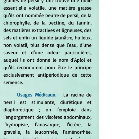
graines de persil y ont trouvé une huile 
essentielle volatile, une matière grasse 
qu'ils ont nommée beurre de persil, de la 
chlorophylle, de la pectine, du tannin, 
des matières extractives et ligneuses, des 
sels et enfin un liquide jaunâtre, huileux, 
non volatil, plus dense que l'eau, d'une 
saveur et d'une odeur particulières, 
auquel ils ont donné le nom d'Apiol et 
qu'ils reconnurent pour être le principe 
exclusivement antipériodique de cette 
semence.
Usages Médicaux.
 - La racine de 
persil est stimulante, diurétique et 
diaphorétique ; on l'emploie dans 
l'engorgement des viscères abdominaux, 
l'hydropisie, l'anasarque, l'ictère, la 
gravelle, la leucorrhée, l'aménorrhée. 