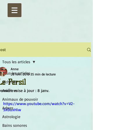
ost
Tous les articles
Anne
Tous les articles
28 févr. 2018
35 min de lecture
Le Persil
Alchimie
ernière mise à jour :
Ancêtres
8 janv.
Animaux de pouvoir
https://www.youtube.com/watch?v=V2-
Arbres
5X0uxHiw
Astrologie
Bains sonores