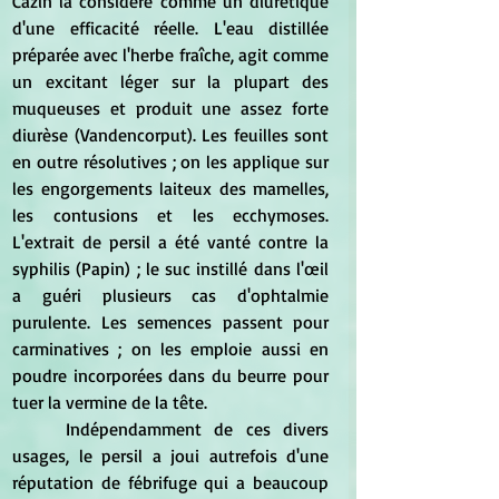
Cazin la considère comme un diurétique 
d'une efficacité réelle. L'eau distillée 
préparée avec l'herbe fraîche, agit comme 
un excitant léger sur la plupart des 
muqueuses et produit une assez forte 
diurèse (Vandencorput). Les feuilles sont 
en outre résolutives ; on les applique sur 
les engorgements laiteux des mamelles, 
les contusions et les ecchymoses. 
L'extrait de persil a été vanté contre la 
syphilis (Papin) ; le suc instillé dans l'œil 
a guéri plusieurs cas d'ophtalmie 
purulente. Les semences passent pour 
carminatives ; on les emploie aussi en 
poudre incorporées dans du beurre pour 
tuer la vermine de la tête. 
	Indépendamment de ces divers 
usages, le persil a joui autrefois d'une 
réputation de fébrifuge qui a beaucoup 