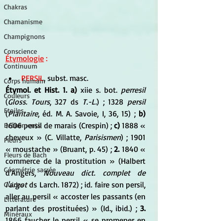
Chakras
Chamanisme
Champignons
Conscience
Étymologie
 :
Continuum
PERSIL
, subst. masc. 
Corps humain
Étymol. et Hist. 1. a) 
xiie s. bot. 
perresil
Couleurs
(
Gloss. Tours
, 327 ds
 T.-L.
) ; 1328 
persil
Etoiles
(
Plantaire
, éd. M. A. Savoie, I, 36, 15) ; 
b) 
1606 persil de marais (Crespin) ; 
c)
 1888 « 
Evénements
cheveux » (C. Villatte, 
Parisismen
) ; 1901 
Fleurs
« moustache » (Bruant, p. 45) ;
 2. 
1840 « 
Fleurs de Bach
commerce de la prostitution » (Halbert 
Géométrie sacrée
d'Angers,
 Nouveau dict. complet de 
l'argot
 ds Larch. 1872) ; id. faire son persil, 
Guides
aller au persil « accoster les passants (en 
Littérature
parlant des prostituées) » (Id., ibid.) ; 
3.
Minéraux
1866 faucher le persil « se promener en 