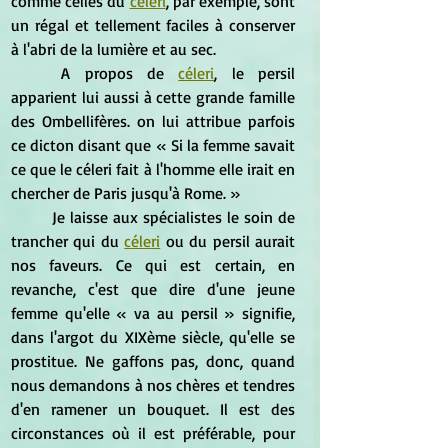
comme celles du 
céleri
, par exemple, sont 
un régal et tellement faciles à conserver 
à l'abri de la lumière et au sec.
	A propos de 
céleri
, le persil 
apparient lui aussi à cette grande famille 
des Ombellifères. on lui attribue parfois 
ce dicton disant que « Si la femme savait 
ce que le céleri fait à l'homme elle irait en 
chercher de Paris jusqu'à Rome. »
	Je laisse aux spécialistes le soin de 
trancher qui du 
céleri
 ou du persil aurait 
nos faveurs. Ce qui est certain, en 
revanche, c'est que dire d'une jeune 
femme qu'elle « va au persil » signifie, 
dans l'argot du XIXème siècle, qu'elle se 
prostitue. Ne gaffons pas, donc, quand 
nous demandons à nos chères et tendres 
d'en ramener un bouquet. Il est des 
circonstances où il est préférable, pour 