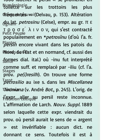
Numérologie
toilette sur les trottoirs les plus 
fréquentés » (Delvau, p. 153). Altération 
Objets de pouvoir
du lat. 
petrosinu 
(Celse), empr. au gr. π ε 
Ogham
τ ρ ο σ ε ́ λ ι ν ο ν, qui s'est contracté 
Petit Peuple
populairement en *
petrosīnu
 (d'où l'a. fr. 
Plantes
persin 
encore vivant dans les patois du 
Nord, de l'Est et en normand, cf. aussi des 
Pleines Lunes
formes dial. ital.) où -inu fut interprété 
Santé
comme suff. et remplacé par -iliu (cf. l'a. 
Stages
prov. 
pe(i)resilh
). On trouve une forme 
Tarot
petrosilio 
au ixe s. dans les 
Miscellanea 
Tironiana
 (v. André 
Bot
., p. 245). L'orig. de 
Tambour
l'expr. aller au persil reste inconnue. 
Tradition celtique
L'affirmation de Larch.
 Nouv. Suppl.
 1889 
selon laquelle cette expr. viendrait du 
prov. où persil aurait le sens de « argent 
» est invérifiable : aucun dict. ne 
donnant ce sens. Toutefois il est à 