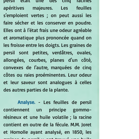
persil était une des cinq racines 
apéritives majeures. Les feuilles 
s'emploient vertes ; on peut aussi les 
faire sécher et les conserver en poudre. 
Elles ont à l'état frais une odeur agréable 
et aromatique plus prononcée quand on 
les froisse entre les doigts. Les graines de 
persil sont petites, verdâtres, ovales, 
allongées, courbes, planes d'un côté, 
convexes de l'autre, marquées de cinq 
côtes ou raies proéminentes. Leur odeur 
et leur saveur sont analogues à celles 
des autres parties de la plante. 
Analyse. 
- Les feuilles de persil 
contiennent un principe gommo-
résineux et une huile volatile ; la racine 
contient en outre de la fécule. M.M. Joret 
et Homolle ayant analysé, en 1850, les 