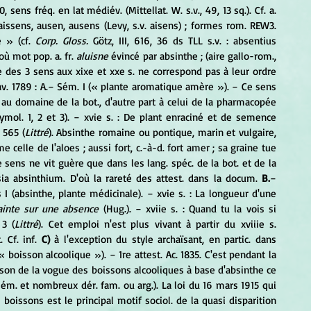
20, sens fréq. en lat médiév. (Mittellat. W. s.v., 49, 13 sq.). Cf. a. 
 aissens, ausen, ausens (Levy, s.v. aisens) ; formes rom. REW3. 
 » (cf. 
Corp. Gloss. 
Götz, III, 616, 36 ds TLL s.v. : absentius 
où mot pop. a. fr. 
aluisne
 évincé par absinthe ; (aire gallo-rom., 
e des 3 sens aux xixe et xxe s. ne correspond pas à leur ordre 
av. 1789 : A.− Sém. I (« plante aromatique amère »). − Ce sens 
 au domaine de la bot., d'autre part à celui de la pharmacopée 
ymol. 1, 2 et 3). − xvie s. : De plant enraciné et de semence 
 565 (
Littré
). Absinthe romaine ou pontique, marin et vulgaire, 
elle de l'aloes ; aussi fort, c.-à-d. fort amer ; sa graine tue 
 sens ne vit guère que dans les lang. spéc. de la bot. et de la 
a absinthium. D'où la rareté des attest. dans la docum. 
B.
− 
 (absinthe, plante médicinale). − xvie s. : La longueur d'une 
inte sur une absence
 (Hug.). − xviie s. : Quand tu la vois si 
 3 (
Littré
). Cet emploi n'est plus vivant à partir du xviiie s. 
 Cf. inf. 
C)
 à l'exception du style archaïsant, en partic. dans 
« boisson alcoolique »). − 1re attest. Ac. 1835. C'est pendant la 
son de la vogue des boissons alcooliques à base d'absinthe ce 
ém. et nombreux dér. fam. ou arg.). La loi du 16 mars 1915 qui 
s boissons est le principal motif sociol. de la quasi disparition 