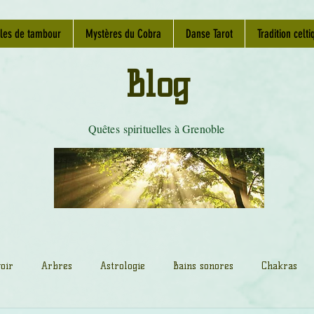
les de tambour
Mystères du Cobra
Danse Tarot
Tradition celti
Blog
Quêtes spirituelles à Grenoble
oir
Arbres
Astrologie
Bains sonores
Chakras