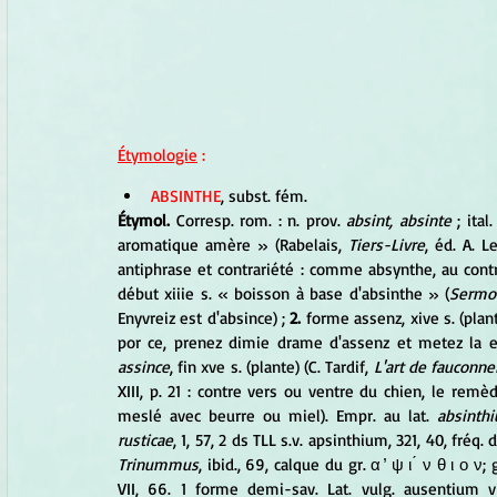
Étymologie
 :
ABSINTHE
, subst. fém. 
Étymol. 
Corresp. rom. : n. prov. 
absint, absinte 
; ital.
aromatique amère » (Rabelais, 
Tiers-Livre
, éd. A. L
antiphrase et contrariété : comme absynthe, au contra
début xiiie s. « boisson à base d'absinthe » (
Sermo
Enyvreiz est d'absince) ; 
2.
 forme assenz, xive s. (plan
por ce, prenez dimie drame d'assenz et metez la e
assince
, fin xve s. (plante) (C. Tardif, 
L'art de fauconne
XIII, p. 21 : contre vers ou ventre du chien, le rem
meslé avec beurre ou miel). Empr. au lat. 
absinth
rusticae
, 1, 57, 2 ds TLL s.v. apsinthium, 321, 40, fréq. d
Trinummus
, ibid., 69, calque du gr. α ̓ ψ ι ́ ν θ ι ο ν
VII, 66. 1 forme demi-sav. Lat. vulg. ausentium vie