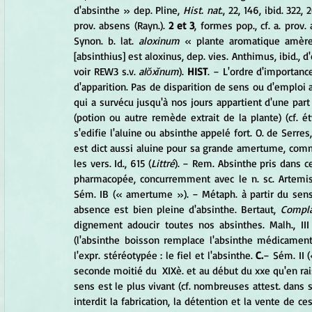
d'absinthe » dep. Pline, 
Hist. nat
., 22, 146, ibid. 322, 
prov. absens (Rayn.). 
2 et 3
, formes pop., cf. a. prov.
Synon. b. lat. 
aloxinum
 « plante aromatique amère
[absinthius] est aloxinus, dep. vies. Anthimus, ibid., d'
voir REW3 s.v. 
alŏxĭnum
). 
HIST
. − L'ordre d'importanc
d'apparition. Pas de disparition de sens ou d'emploi 
qui a survécu jusqu'à nos jours appartient d'une part
(potion ou autre remède extrait de la plante) (cf. ét
s'edifie l'aluine ou absinthe appelé fort. O. de Serres,
est dict aussi aluine pour sa grande amertume, comme c
les vers. Id., 615 (
Littré
). − Rem. Absinthe pris dans ce
pharmacopée, concurremment avec le n. sc. Artemisi
Sém. IB (« amertume »). − Métaph. à partir du sens I
absence est bien pleine d'absinthe. Bertaut,
 Compla
dignement adoucir toutes nos absinthes. Malh., III
(l'absinthe boisson remplace l'absinthe médicament.
l'expr. stéréotypée : le fiel et l'absinthe. 
C.
− Sém. II (
seconde moitié du  XIXè. et au début du xxe qu'en rai
sens est le plus vivant (cf. nombreuses attest. dans s
interdit la fabrication, la détention et la vente de ce