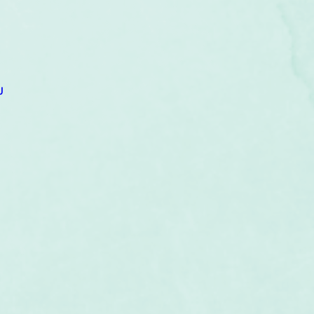
um
Corps humain
Couleurs
Etoiles
Evénements
s
Littérature
Minéraux
Numérologie
U
Pleines Lunes
Santé
Stages
Tarot