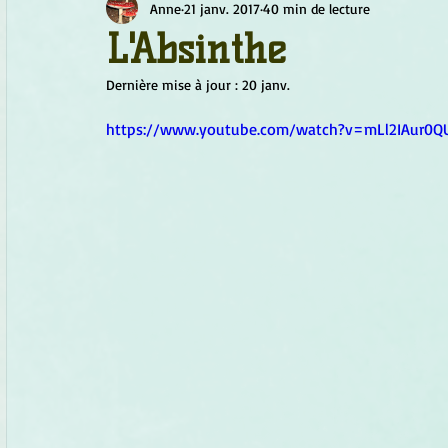
Anne
21 janv. 2017
40 min de lecture
Chamanisme
Champignons
Conscience
Continu
L'Absinthe
Dernière mise à jour :
20 janv.
Fleurs
Fleurs de Bach
Géométrie sacrée
Guide
https://www.youtube.com/watch?v=mLl2IAur0Q
Objets de pouvoir
Ogham
Petit Peuple
Plantes