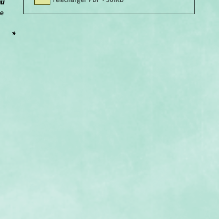
u 
e 
*