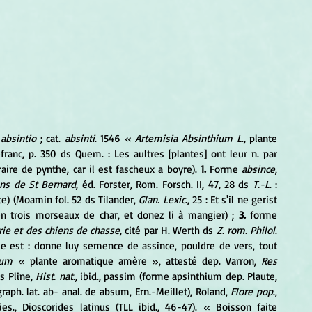
 
absintio
 ; cat. 
absinti
. 1546 «
 Artemisia Absinthium L
., plante 
efranc, p. 350 ds Quem. : Les aultres [plantes] ont leur n. par 
ire de pynthe, car il est fascheux a boyre). 
1.
 Forme 
absince
, 
ns de St Bernard
, éd. Forster, Rom. Forsch. II, 47, 28 ds 
T.-L
. : 
te) (Moamin fol. 52 ds Tilander, 
Glan. Lexic
., 25 : Et s'il ne gerist 
n trois morseaux de char, et donez li à mangier) ; 
3.
 forme 
rie et des chiens de chasse
, cité par H. Werth ds 
Z. rom. Philol
. 
ède est : donne luy semence de assince, pouldre de vers, tout 
ium
 « plante aromatique amère », attesté dep. Varron, 
Res 
s Pline, 
Hist. nat.
, ibid., passim (forme apsinthium dep. Plaute, 
; graph. lat. ab- anal. de absum, Ern.-Meillet), Roland, 
Flore pop
., 
s., Dioscorides latinus (TLL ibid., 46-47). « Boisson faite 