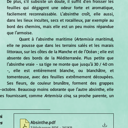
De plus, s'il subsiste un doute, il suffit d'en froisser les 
feuilles qui dégagent une odeur forte et aromatique, 
facilement reconnaissable. L'absinthe croît, elle aussi, 
dans les lieux incultes, secs et rocailleux, par exemple au 
bord des chemins, mais elle est un peu moins répandue 
que l'armoise. 
	Quant à l'absinthe maritime (
Artemisia maritima
), 
elle ne pousse que dans les terrains salés et les marais 
littoraux, sur les côtes de la Manche et de l'Océan ; elle est 
absente des bords de la Méditerranée. Plus petite que 
l'absinthe vraie - sa tige ne monte que jusqu'à 30 / 40 cm 
-, elle est entièrement blanche, ou blanchâtre, et 
tomenteuse, avec des feuilles extrêmement découpées. 
Ses fleurs, de couleur brunâtre, forment des grappes 
octobre. Beaucoup moins odorante que l'autre absinthe, elle 
nes fournissant, comme 
Artemisia cina
, sa proche parente, un 
Meryem El Fennouni 
Absinthe
.pdf
s 
Télécharger PDF • 361KB