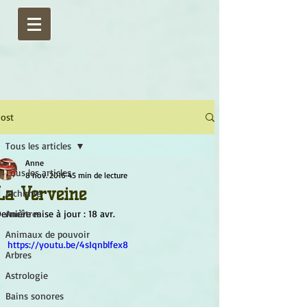
ost
Tous les articles
Anne
Tous les articles
8 nov. 2016
45 min de lecture
La Verveine
Alchimie
ernière mise à jour :
Ancêtres
18 avr.
Animaux de pouvoir
https://youtu.be/4sIqnblfex8
Arbres
Astrologie
Bains sonores