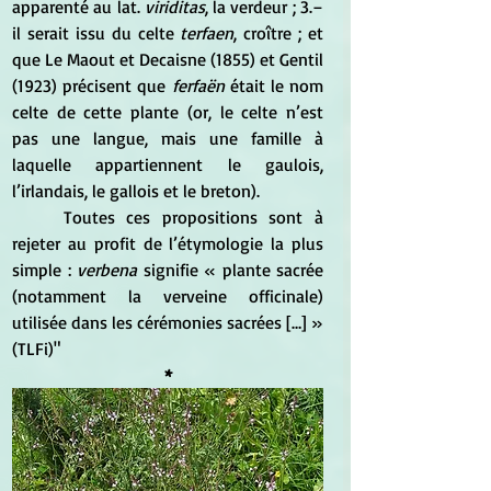
apparenté au lat. 
viriditas
, la verdeur ; 3.– 
il serait issu du celte 
terfaen
, croître ; et 
que Le Maout et Decaisne (1855) et Gentil 
(1923) précisent que
 ferfaën
 était le nom 
celte de cette plante (or, le celte n’est 
pas une langue, mais une famille à 
laquelle appartiennent le gaulois, 
l’irlandais, le gallois et le breton). 
	Toutes ces propositions sont à 
rejeter au profit de l’étymologie la plus 
simple :
 verbena
 signifie « plante sacrée 
(notamment la verveine officinale) 
utilisée dans les cérémonies sacrées […] » 
(TLFi)"
*