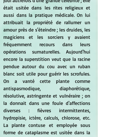
joui autrefois d'une grande célébrité ; elle 
était usitée dans les rites religieux et 
aussi dans la pratique médicale. On lui 
attribuait la propriété de rallumer un 
amour près de s'éteindre ; les druides, les 
magiciens et les sorciers y avaient 
fréquemment recours dans leurs 
opérations surnaturelles. Aujourd'hui 
encore la superstition veut que la racine 
pendue autour du cou avec un ruban 
blanc soit utile pour guérir les scrofules. 
On a vanté cette plante comme 
antispasmodique, diaphorétique, 
résolutive, astringente et vulnéraire ; on 
la donnait dans une foule d'affections 
diverses : fièvres intermittentes, 
hydropisie, ictère, calculs, chlorose, etc. 
La plante contuse et employée sous 
forme de cataplasme est usitée dans la 