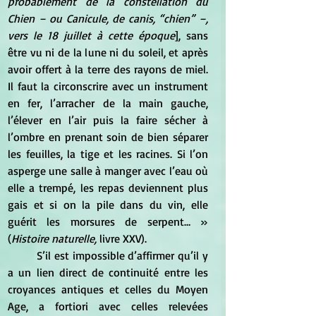
probablement de la constellation du 
Chien – ou Canicule, de canis, “chien” –, 
vers le 18 juillet à cette époque
], sans 
être vu ni de la lune ni du soleil, et après 
avoir offert à la terre des rayons de miel. 
Il faut la circonscrire avec un instrument 
en fer, l’arracher de la main gauche, 
l’élever en l’air puis la faire sécher à 
l’ombre en prenant soin de bien séparer 
les feuilles, la tige et les racines. Si l’on 
asperge une salle à manger avec l’eau où 
elle a trempé, les repas deviennent plus 
gais et si on la pile dans du vin, elle 
guérit les morsures de serpent… » 
(
Histoire naturelle,
 livre XXV).
	S’il est impossible d’affirmer qu’il y 
a un lien direct de continuité entre les 
croyances antiques et celles du Moyen 
Age, a fortiori avec celles relevées 