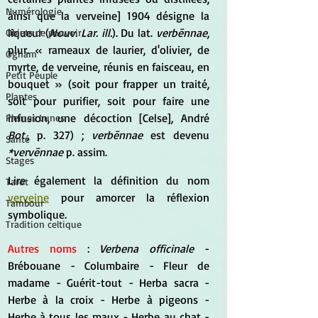
Numérologie
ainsi que la verveine] 1904 désigne la 
liqueur (
Nouv. Lar. ill.
). Du lat. 
verbēnnae
, 
Objets de pouvoir
plur. « rameaux de laurier, d'olivier, de 
Ogham
myrte, de verveine, réunis en faisceau, en 
Petit Peuple
bouquet » (soit pour frapper un traité, 
Plantes
soit pour purifier, soit pour faire une 
infusion, une décoction [Celse], André
Pleines Lunes
Bot.
, p. 327) ; 
verbēnnae
 est devenu 
Santé
*vervēnnae
 p. assim.
Stages
Lire également la définition du nom 
Tarot
verveine
 pour amorcer la réflexion 
Tambour
symbolique.
Tradition celtique
Autres noms
 : 
Verbena officinale
 - 
Brébouane - Columbaire - Fleur de 
madame - Guérit-tout - Herba sacra - 
Herbe à la croix - Herbe à pigeons - 
Herbe à tous les maux - 
Herbe au chat - 