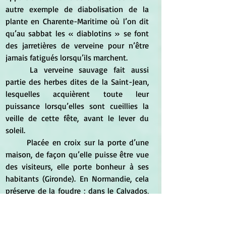
autre exemple de diabolisation de la 
plante en Charente-Maritime où l’on dit 
qu’au sabbat les « diablotins » se font 
des jarretières de verveine pour n’être 
jamais fatigués lorsqu’ils marchent.
	La verveine sauvage fait aussi 
partie des herbes dites de la Saint-Jean, 
lesquelles acquièrent toute leur 
puissance lorsqu’elles sont cueillies la 
veille de cette fête, avant le lever du 
soleil.
	Placée en croix sur la porte d’une 
maison, de façon qu’elle puisse être vue 
des visiteurs, elle porte bonheur à ses 
habitants (Gironde). En Normandie, cela 
préserve de la foudre ; dans le Calvados, 
elle éloigne sorciers et voleurs. Pour se 
réconcilier avec un ami, il faut 