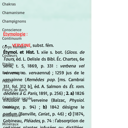
Chakras
Chamanisme
Champignons
Conscience
Étymologie
 :
Continuum
VERVEINE
, subst. fém.
Corps humain
Étymol. et Hist. 1. 
xiie s. bot. (
Gloss. de 
Couleurs
Tours
, éd. L. Delisle ds Bibl. Éc. Chartes, 6e 
Etoiles
série, t. 5, 1869, p. 331 : 
verbena vel 
vervena,
 ro. 
vervaenna
) ; 1259 jus de le 
Evénements
vervainne (
Remèdes pop.
 [ms. Cambrai 
Fleurs
351, fol. 312 b], éd. A. Salmon ds 
Ét. rom. 
Fleurs de Bach
dédiées à G. Paris
, 1891, p. 256) ; 
2. a) 
1826 
Géométrie sacrée
infusion de verveine (Balzac, 
Physiol. 
mariage
, p. 94) ; 
b)
 1842 désigne le 
Guides
parfum (Banville, 
Cariat
., p. 46) ; 
c)
 [1874, 
Littérature
Gobineau, 
Pléiades,
 p. 74 : l'absorption de 
Minéraux
certaines plantes infusées ou distillées, 