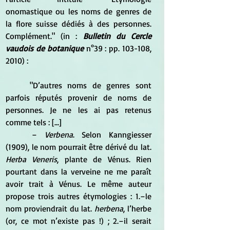
onomastique ou les noms de genres de 
la flore suisse dédiés à des personnes. 
Complément." (in : 
Bulletin du Cercle 
vaudois de botanique
 n°39 : pp. 103-108, 
2010) :
	"D’autres noms de genres sont 
parfois réputés provenir de noms de 
personnes. Je ne les ai pas retenus 
comme tels : [...]
	– 
Verbena
. Selon Kanngiesser 
(1909), le nom pourrait être dérivé du lat.
Herba Veneris
, plante de Vénus. Rien 
pourtant dans la verveine ne me paraît 
avoir trait à Vénus. Le même auteur 
propose trois autres étymologies : 1.–le 
nom proviendrait du lat.
 herbena
, l’herbe 
(or, ce mot n’existe pas !) ; 2.–il serait 