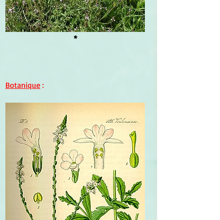
*
Botanique
 :