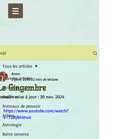
ost
Tous les articles
Anne
Tous les articles
5 janv. 2018
22 min de lecture
Le Gingembre
Alchimie
ernière mise à jour :
Ancêtres
30 nov. 2024
Animaux de pouvoir
https://www.youtube.com/watch?
Arbres
v=7zlRjB4Vnuk
Astrologie
Bains sonores