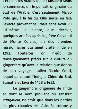
c'étaient les Arabes qui en faisaient seuls 
le commerce, on le pensait originaire du 
Sud de l'Arabie. C'est seulement Marco 
Polo qui, à la fin du XIIIe siècle, en fixa 
l'exacte provenance ; mais sans avoir vu 
lui-même la plante, que décrivit, 
quelques années après lui, frère Giovanni 
de Monte Corviso, un des premiers 
missionnaires qui aient visité l'Inde en 
1292. Toutefois, on n'eût de 
renseignements précis sur la culture du 
gingembre qu'avec la relation que donna 
de son voyage l’italien Nicolo Conti, 
lequel parcourut l'Inde, la Chine du Sud, 
Sumatra et Java de 1428 à 1453.
	Le gingembre, originaire de l'Inde 
et dont le nom provient du sanskrit
cringavera
, ne croît que dans les parties 
les plus chaudes de l'Asie. Sa culture y 