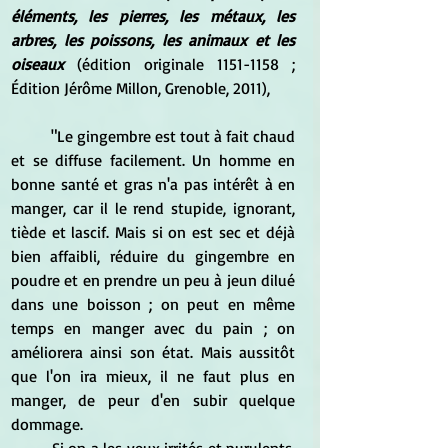
éléments, les pierres, les métaux, les 
arbres, les poissons, les animaux et les 
oiseaux
 (édition originale 1151-1158 ; 
Édition Jérôme Millon, Grenoble, 2011), 
	"Le gingembre est tout à fait chaud 
et se diffuse facilement. Un homme en 
bonne santé et gras n'a pas intérêt à en 
manger, car il le rend stupide, ignorant, 
tiède et lascif. Mais si on est sec et déjà 
bien affaibli, réduire du gingembre en 
poudre et en prendre un peu à jeun dilué 
dans une boisson ; on peut en même 
temps en manger avec du pain ; on 
améliorera ainsi son état. Mais aussitôt 
que l'on ira mieux, il ne faut plus en 
manger, de peur d'en subir quelque 
dommage.
	Si on a les yeux irrités et purulents, 