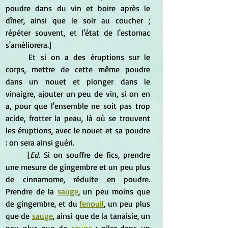
poudre dans du vin et boire après le 
dîner, ainsi que le soir au coucher ; 
répéter souvent, et l'état de l'estomac 
s'améliorera.]
	Et si on a des éruptions sur le 
corps, mettre de cette même poudre 
dans un nouet et plonger dans le 
vinaigre, ajouter un peu de vin, si on en 
a, pour que l'ensemble ne soit pas trop 
acide, frotter la peau, là où se trouvent 
les éruptions, avec le nouet et sa poudre 
: on sera ainsi guéri.
	[
Ed
. Si on souffre de fics, prendre 
une mesure de gingembre et un peu plus 
de cinnamome, réduite en poudre. 
Prendre de la 
sauge
, un peu moins que 
de gingembre, et du 
fenouil
, un peu plus 
que de 
sauge
, ainsi que de la tanaisie, un 
peu plus que de 
sauge
 ; piler dans un 