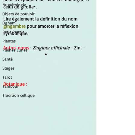
Numérologie
celui de girofle*.
Objets de pouvoir
Lire également la définition du nom 
Ogham
gingembre
 pour amorcer la réflexion 
Petit Peuple
symbolique.
Plantes
Autres noms
 : 
Zingiber officinale 
- Zinj -
Pleines Lunes
* 
Santé
Stages
Tarot
Botanique
 :
Tambour
Tradition celtique