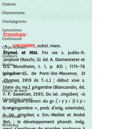
Chakras
Chamanisme
Champignons
Conscience
Étymologie
 :
Continuum
GINGEMBRE
, subst. masc. 
Corps humain
Étymol. et Hist. 
Fin xie s. judéo-fr.
Couleurs
jenjevre
 (Raschi, Gl. éd. A. Darmesteter et 
Etoiles
D.S. Blondheim, t. 1, p. 83) ; 1174-76 
gingibre
 (G. de Pont-Ste-Maxence, 
St 
Evénements
Thomas
, 3919 ds T.-L.) ; début xive s. 
Fleurs
[date du ms.] 
gingenbre
 (Blancandin, éd. 
Fleurs de Bach
F. P. Sweetser, 2591). Du lat. 
zingiberi, -is 
Géométrie sacrée
et zingiber
 (transcr. du gr. ζ ι γ γ ι ́ β ε ρ ι 
ς « gingembre », prob. d'orig. orientale), 
Guides
b. lat. 
gingiber
, v. Ern.-Meillet et André 
Littérature
Bot. ; le développement phonét. irrég. 
Minéraux
peut s'expliquer de manière analogue à 