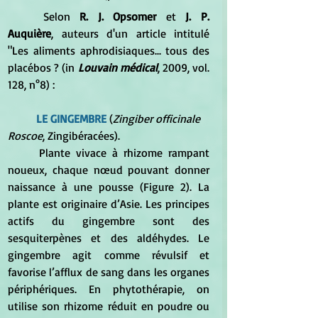
	Selon 
R. J. Opsomer 
et 
J. P. 
Auquière
, auteurs d'un article intitulé 
"Les aliments aphrodisiaques... tous des 
placébos ? (in 
Louvain médical
, 2009, vol. 
128, n°8) :
LE GINGEMBRE
 (
Zingiber officinale 
Roscoe
, Zingibéracées). 
	Plante vivace à rhizome rampant 
noueux, chaque nœud pouvant donner 
naissance à une pousse (Figure 2). La 
plante est originaire d’Asie. Les principes 
actifs du gingembre sont des 
sesquiterpènes et des aldéhydes. Le 
gingembre agit comme révulsif et 
favorise l’afflux de sang dans les organes 
périphériques. En phytothérapie, on 
utilise son rhizome réduit en poudre ou 