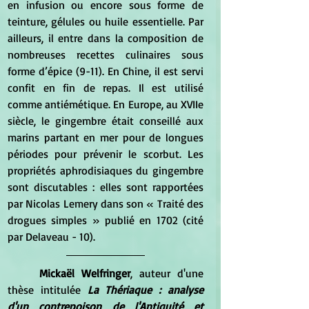
en infusion ou encore sous forme de 
teinture, gélules ou huile essentielle. Par 
ailleurs, il entre dans la composition de 
nombreuses recettes culinaires sous 
forme d’épice (9-11). En Chine, il est servi 
confit en fin de repas. Il est utilisé 
comme antiémétique. En Europe, au XVIIe  
siècle, le gingembre était conseillé aux 
marins partant en mer pour de longues 
périodes pour prévenir le scorbut. Les 
propriétés aphrodisiaques du gingembre 
sont discutables : elles sont rapportées 
par Nicolas Lemery dans son « Traité des 
drogues simples » publié en 1702 (cité 
par Delaveau - 10).
Mickaël Welfringer
, auteur d'une 
thèse intitulée 
La Thériaque : analyse 
d'un contrepoison de l'Antiquité et 