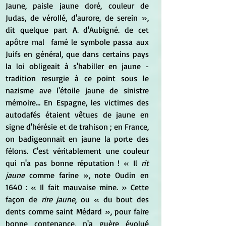
Jaune, paisle jaune doré, couleur de 
Judas, de vérollé, d'aurore, de serein », 
dit quelque part A. d'Aubigné. de cet 
apôtre mal  famé le symbole passa aux 
Juifs en général, que dans certains pays 
la loi obligeait à s'habiller en jaune - 
tradition resurgie à ce point sous le 
nazisme ave l'étoile jaune de sinistre 
mémoire… En Espagne, les victimes des 
autodafés étaient vêtues de jaune en 
signe d'hérésie et de trahison ; en France, 
on badigeonnait en jaune la porte des 
félons. C'est véritablement une couleur 
qui n'a pas bonne réputation ! « Il 
rit 
jaune
 comme farine », note Oudin en 
1640 : « Il fait mauvaise mine. » Cette 
façon de
 rire jaune
, ou « du bout des 
dents comme saint Médard », pour faire 
bonne contenance, n'a guère évolué 