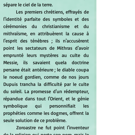
sépare le ciel de la terre.
	Les premiers chrétiens, effrayés de 
l'identité parfaite des symboles et des 
cérémonies du christianisme et du 
mithraïsme, en attribuèrent la cause à 
l'esprit des ténèbres ; ils n'accusèrent 
point les sectateurs de Mithras d'avoir 
emprunté leurs mystères au culte du 
Messie, ils savaient quela doctrine 
persane était antérieure ; le diable coupa 
le noeud gordien, comme de nos jours 
Dupuis trancha la difficulté par le culte 
du soleil. La promesse d'un rédempteur, 
répandue dans tout l'Orient, et le génie 
symbolique qui personnifiait les 
prophéties comme les dogmes, offrent la 
seule solution de ce problème. 
	Zoroastre ne fut point l'inventeur 
de la religion qui porte son nom, mais le 