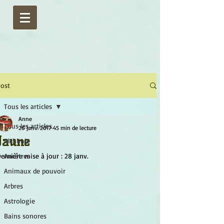
ost
Tous les articles
Anne
Tous les articles
26 janv. 2017
45 min de lecture
Jaune
Alchimie
ernière mise à jour :
Ancêtres
28 janv.
Animaux de pouvoir
Arbres
Astrologie
Bains sonores