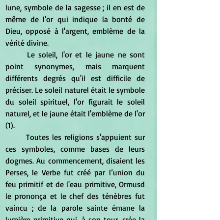
lune, symbole de la sagesse ; il en est de 
même de l'or qui indique la bonté de 
Dieu, opposé à l'argent, emblème de la 
vérité divine. 
	Le soleil, l'or et le jaune ne sont 
point synonymes, mais marquent 
différents degrés qu'il est difficile de 
préciser. Le soleil naturel était le symbole 
du soleil spirituel, l'or figurait le soleil 
naturel, et le jaune était l'emblème de l'or 
(1). 
	Toutes les religions s'appuient sur 
ces symboles, comme bases de leurs 
dogmes. Au commencement, disaient les 
Perses, le Verbe fut créé par l’union du 
feu primitif et de l'eau primitive, Ormusd 
le prononça et le chef des ténèbres fut 
vaincu ; de la parole sainte émane la 
lumière primitive qui, à son tour, crée la 