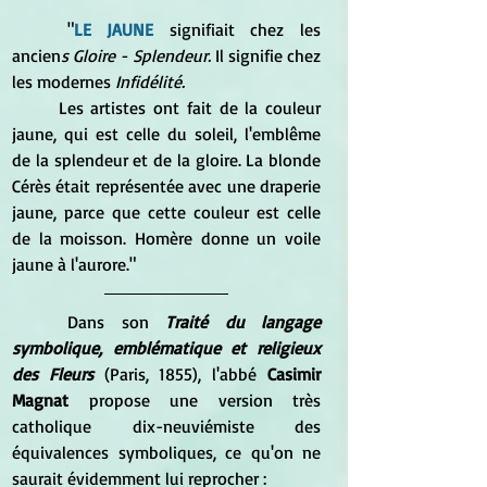
	"
LE JAUNE 
signifiait chez les 
ancien
s Gloire - Splendeur. 
Il signifie chez 
les modernes 
Infidélité.
	Les artistes ont fait de la couleur 
jaune, qui est celle du soleil, l'emblême 
de la splendeur et de la gloire. La blonde 
Cérès était représentée avec une draperie 
jaune, parce que cette couleur est celle 
de la moisson. Homère donne un voile 
jaune à l'aurore."
	Dans son
 Traité du langage 
symbolique, emblématique et religieux 
des Fleurs
 (Paris, 1855), l'abbé 
Casimir 
Magnat
 propose une version très 
catholique dix-neuviémiste des 
équivalences symboliques, ce qu'on ne 
saurait évidemment lui reprocher :