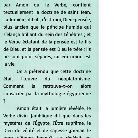
par Amon ou le Verbe, contient 
textuellement la doctrine de saint Jean. 
La lumière, dit-il , c'est moi, Dieu-pensée, 
plus ancien que le principe humide qui 
s'élança brillant du sein des ténèbres ; et 
le Verbe éclatant de la pensée est le fils 
de Dieu, et la pensée est Dieu le père ; ils 
ne sont point séparés, car eur union est 
la vie. 
	On a prétendu que cette doctrine 
était l'œuvre du néoplatonisme. 
Comment la retrouve-t-on alors 
consacrée par la mythologie égyptienne 
? 
	Amon était la lumière révélée, le 
Verbe divin. Jamblique dit que dans les 
mystères de l'Égypte, l'Être suprême, le 
Dieu de vérité et de sagesse ,prenait le 
nom d'Amon lorsqu'il se révélait au 