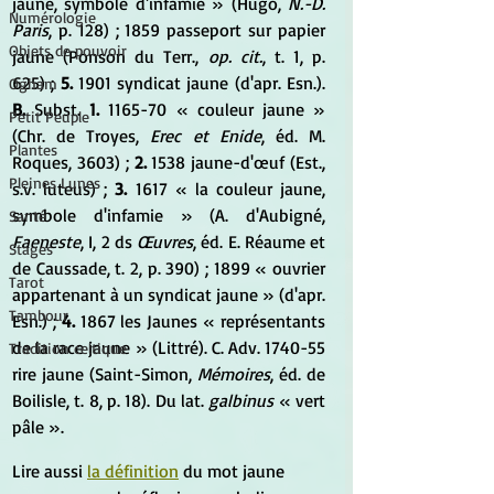
jaune, symbole d'infamie » (Hugo,
 N.-D. 
Numérologie
Paris
, p. 128) ; 1859 passeport sur papier 
Objets de pouvoir
jaune (Ponson du Terr., 
op. cit.
, t. 1, p. 
625) ; 
5.
 1901 syndicat jaune (d'apr. Esn.). 
Ogham
B. 
Subst. 
1.
 1165-70 « couleur jaune » 
Petit Peuple
(Chr. de Troyes, 
Erec et Enide
, éd. M. 
Plantes
Roques, 3603) ; 
2.
 1538 jaune-d'œuf (Est., 
Pleines Lunes
s.v. luteus) ; 
3.
 1617 « la couleur jaune, 
symbole d'infamie » (A. d'Aubigné, 
Santé
Faeneste
, I, 2 ds 
Œuvres
, éd. E. Réaume et 
Stages
de Caussade, t. 2, p. 390) ; 1899 « ouvrier 
Tarot
appartenant à un syndicat jaune » (d'apr. 
Tambour
Esn.) ; 
4.
 1867 les Jaunes « représentants 
de la race jaune » (Littré). C. Adv. 1740-55 
Tradition celtique
rire jaune (Saint-Simon, 
Mémoires
, éd. de 
Boilisle, t. 8, p. 18). Du lat. 
galbinus
 « vert 
pâle ».
Lire aussi 
la définition
 du mot jaune 