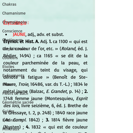
Chakras
Chamanisme
Champignons
Étymologie
 :
Conscience
JAUNE
, adj., adv. et subst. 
Continuum
Étymol. et Hist. A.
 Adj. 
1.
 ca 1100 « qui est 
de la couleur de l'or, etc. » (
Roland,
 éd. J. 
Corps humain
Bédier, 1494) ; ca 1165 « se dit de la 
Couleurs
couleur parcheminée de la peau, et 
Etoiles
notamment du teint du visage, qui 
Evénements
dénote la fatigue » (Benoît de Ste-
Maure, 
Troie,
 16486, var. ds T.-L.) ; 1834 le 
Fleurs
métal jaune (Balzac, 
E. Grandet
, p. 14) ;
 2.
Fleurs de Bach
1748 femme jaune (Montesquieu, 
Esprit 
Géométrie sacrée
des lois
, livre seizième, 6, éd. J. Brethe de 
Guides
la Gressaye, t. 2, p. 248) ; 1840 race jaune 
(
Ac. Compl.
 1842) ; 
3.
 1814 fièvre jaune 
Littérature
(Nysten) ; 
4.
 1832 « qui est de couleur 
Minéraux