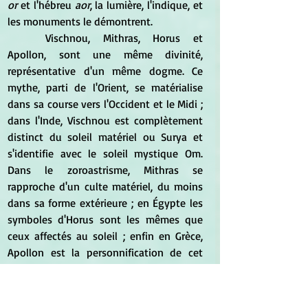
or
 et l'hébreu
 aor
, la lumière, l'indique, et 
les monuments le démontrent.
	Vischnou, Mithras, Horus et 
Apollon, sont une même divinité, 
représentative d'un même dogme. Ce 
mythe, parti de l'Orient, se matérialise 
dans sa course vers l'Occident et le Midi ; 
dans l'Inde, Vischnou est complètement 
distinct du soleil matériel ou Surya et 
s'identifie avec le soleil mystique Om. 
Dans le zoroastrisme, Mithras se 
rapproche d'un culte matériel, du moins 
dans sa forme extérieure ; en Égypte les 
symboles d'Horus sont les mêmes que 
ceux affectés au soleil ; enfin en Grèce, 
Apollon est la personnification de cet 
astre. 
	Le symbole devient Dieu, le peuple 
adore le soleil et l'armée céleste, le 