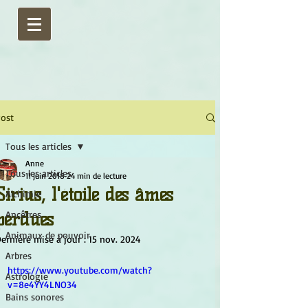
ost
Tous les articles
Anne
Tous les articles
11 juin 2018
24 min de lecture
Sirius, l'étoile des âmes
Alchimie
perdues
Ancêtres
Animaux de pouvoir
ernière mise à jour :
15 nov. 2024
Arbres
https://www.youtube.com/watch?
Astrologie
v=8e4YY4LNO34
Bains sonores