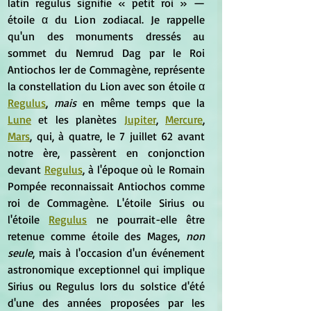
latin regulus signifie « petit roi » — 
étoile α du Lion zodiacal. Je rappelle 
qu'un des monuments dressés au 
sommet du Nemrud Dag par le Roi 
Antiochos Ier de Commagène, représente 
la constellation du Lion avec son étoile α 
Regulus
, 
mais
 en même temps que la 
Lune
 et les planètes 
Jupiter
, 
Mercure
, 
Mars
, qui, à quatre, le 7 juillet 62 avant 
notre ère, passèrent en conjonction 
devant 
Regulus
, à l'époque où le Romain 
Pompée reconnaissait Antiochos comme 
roi de Commagène. L'étoile Sirius ou 
l'étoile 
Regulus
 ne pourrait-elle être 
retenue comme étoile des Mages, 
non 
seule
, mais à l'occasion d'un événement 
astronomique exceptionnel qui implique 
Sirius ou Regulus lors du solstice d'été 
d'une des années proposées par les 