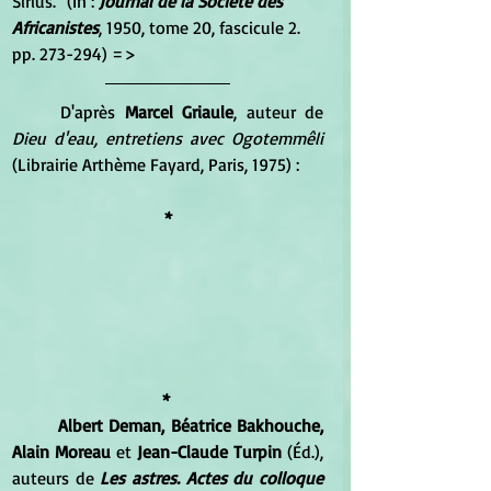
Sirius." (In : 
Journal de la Société des 
Africanistes
, 1950, tome 20, fascicule 2. 
pp. 273-294) =>
	D'après 
Marcel Griaule
, auteur de 
Dieu d'eau, entretiens avec Ogotemmêli 
(Librairie Arthème Fayard, Paris, 1975) : 
*
* 
Albert Deman, Béatrice Bakhouche, 
Alain Moreau
 et 
Jean-Claude Turpin
 (Éd.), 
auteurs de
 Les astres. Actes du colloque 