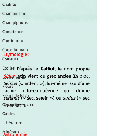
Chakras
Chamanisme
Champignons
Conscience
Continuum
Corps humain
Étymologie
 :
Couleurs
Etoiles
	D'après le
 Gaffiot
, le nom propre 
Sirius
latin vient du grec ancien Σείριος, 
Evénements
Seírios
 (« ardent »), lui-même issu d’une 
Fleurs
racine indo-européenne qui donne 
Fleurs de Bach
serenus
 (« sec, serein ») ou 
sudus
 (« sec 
Géométrie sacrée
») en latin.
Guides
Littérature
Minéraux
Astronomie
 :