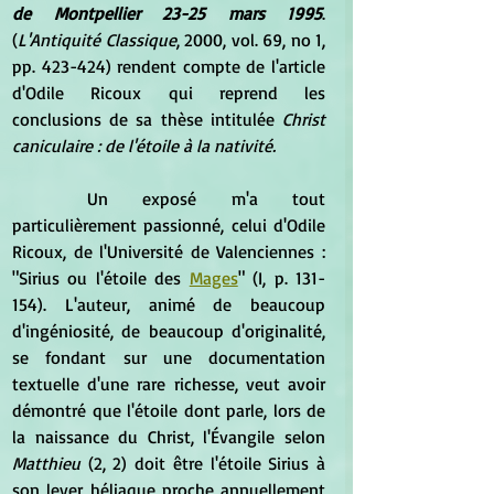
de Montpellier 23-25 mars 1995
. 
(
L'Antiquité Classique
, 2000, vol. 69, no 1, 
pp. 423-424) rendent compte de l'article 
d'Odile Ricoux qui reprend les 
conclusions de sa thèse intitulée 
Christ 
caniculaire : de l'étoile à la nativité.
	Un exposé m'a tout 
particulièrement passionné, celui d'Odile 
Ricoux, de l'Université de Valenciennes : 
"Sirius ou l'étoile des 
Mages
" (I, p. 131-
154). L'auteur, animé de beaucoup 
d'ingéniosité, de beaucoup d'originalité, 
se fondant sur une documentation 
textuelle d'une rare richesse, veut avoir 
démontré que l'étoile dont parle, lors de 
la naissance du Christ, l'Évangile selon 
Matthieu 
(2, 2) doit être l'étoile Sirius à 
son lever héliaque proche annuellement 