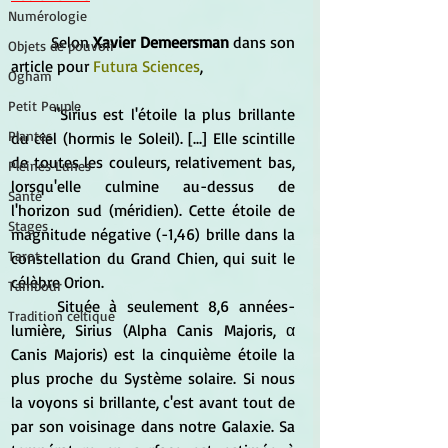
Numérologie
	Selon 
Xavier Demeersman
 dans son 
Objets de pouvoir
article pour 
Futura Sciences
,
Ogham
Petit Peuple
	"Sirius est l'étoile la plus brillante 
Plantes
du ciel (hormis le Soleil). [...] Elle scintille 
de toutes les couleurs, relativement bas, 
Pleines Lunes
lorsqu'elle culmine au-dessus de 
Santé
l'horizon sud (méridien). Cette étoile de 
Stages
magnitude négative (-1,46) brille dans la 
Tarot
constellation du Grand Chien, qui suit le 
célèbre Orion.
Tambour
	Située à seulement 8,6 années-
Tradition celtique
lumière, Sirius (Alpha Canis Majoris, α 
Canis Majoris) est la cinquième étoile la 
plus proche du Système solaire. Si nous 
la voyons si brillante, c'est avant tout de 
par son voisinage dans notre Galaxie. Sa 