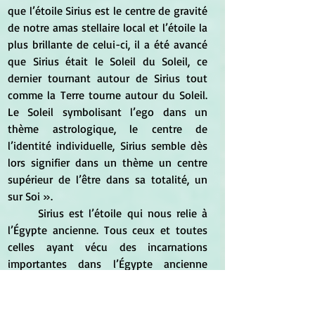
que l’étoile Sirius est le centre de gravité 
de notre amas stellaire local et l’étoile la 
plus brillante de celui-ci, il a été avancé 
que Sirius était le Soleil du Soleil, ce 
dernier tournant autour de Sirius tout 
comme la Terre tourne autour du Soleil. 
Le Soleil symbolisant l’ego dans un 
thème astrologique, le centre de 
l’identité individuelle, Sirius semble dès 
lors signifier dans un thème un centre 
supérieur de l’être dans sa totalité, un 
sur Soi ».
	Sirius est l’étoile qui nous relie à 
l’Égypte ancienne. Tous ceux et toutes 
celles ayant vécu des incarnations 
importantes dans l’Égypte ancienne 
ressentiront sûrement l’énergie de cette 
étoile de manière très marquée. En 
Égypte, elle est « l’Étincelante » et est 