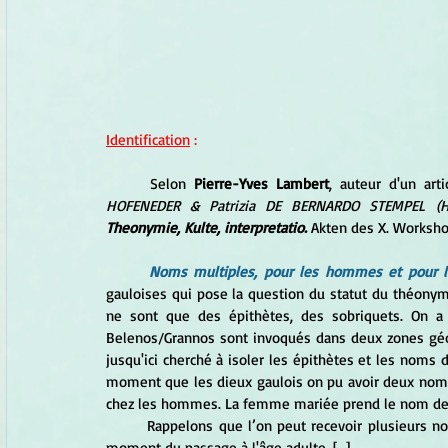
Identification
 :
	Selon 
Pierre-Yves Lambert
, auteur d'un arti
HOFENEDER & Patrizia DE BERNARDO STEMPEL (Hg
Theonymie, Kulte, interpretatio.
Akten des X. Workshop
Noms multiples, pour les hommes et pour l
gauloises qui pose la question du statut du théonyme
ne sont que des épithètes, des sobriquets. On a c
Belenos/Grannos sont invoqués dans deux zones géogr
jusqu'ici cherché à isoler les épithètes et les noms d
moment que les dieux gaulois on pu avoir deux noms,
chez les hommes. La femme mariée prend le nom de s
	Rappelons que l’on peut recevoir plusieurs noms : dans l’Irlande ancienne, on recevait un nouveau nom au 
moment du passage à l'âge adulte. [...]