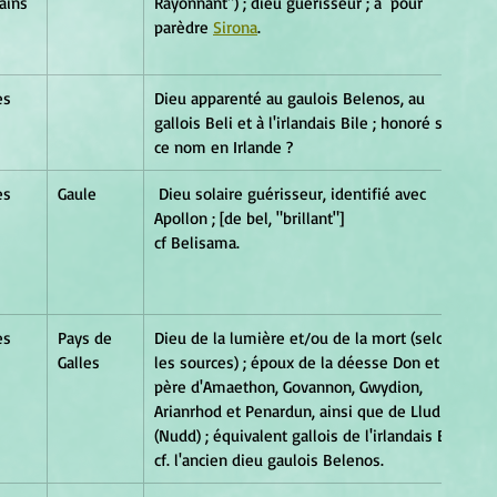
ains
Rayonnant") ; dieu guérisseur ; a  pour 
parèdre 
Sirona
.
es
Dieu apparenté au gaulois Belenos, au 
gallois Beli et à l'irlandais Bile ; honoré sous 
ce nom en Irlande ?
es
Gaule
 Dieu solaire guérisseur, identifié avec 
Apollon ; [de bel, "brillant"]                             
cf Belisama.
es
Pays de 
Dieu de la lumière et/ou de la mort (selon 
Galles
les sources) ; époux de la déesse Don et 
père d'Amaethon, Govannon, Gwydion, 
Arianrhod et Penardun, ainsi que de Llud 
(Nudd) ; équivalent gallois de l'irlandais Bile ; 
cf. l'ancien dieu gaulois Belenos.