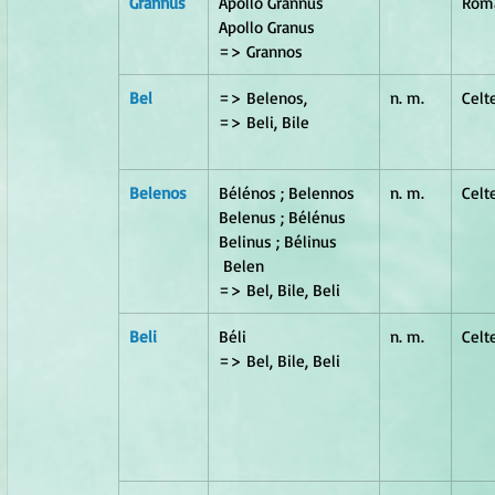
Grannus
Apollo Grannus 
Rom
Apollo Granus        
=> Grannos
Bel 
=> Belenos,           
n. m.
Celt
=> Beli, Bile     
Belenos
Bélénos ; Belennos  
n. m.
Celt
Belenus ; Bélénus  
Belinus ; Bélinus	   
 Belen                     
=> Bel, Bile, Beli
Beli	
Béli                           
n. m.
Celt
=> Bel, Bile, Beli 