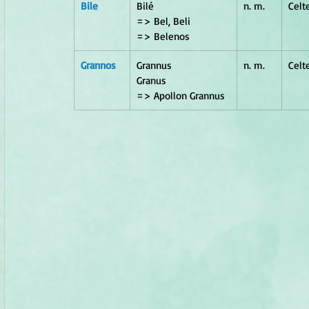
Bile 
Bilé                          
n. m.
Celt
=> Bel, Beli             
=> Belenos
Grannos
Grannus                    
n. m.	
Celt
Granus                     
=> Apollon Grannus