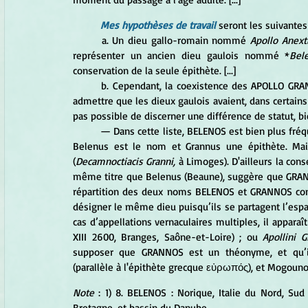
Mes hypothèses de travail
seront les suivantes 
	a. Un dieu gallo-romain nommé 
Apollo Anex
représenter un ancien dieu gaulois nommé *
Bel
conservation de la seule épithète. [...]
	b. Cependant, la coexistence des APOLLO GRANNOS et APOLLO BELENOS, par exemple, doit nous conduire à 
admettre que les dieux gaulois avaient, dans certains 
pas possible de discerner une différence de statut, bie
	— Dans cette liste, BELENOS est bien plus fréquent que GRANNOS, ce qui m'a d'abord conduit à supposer que 
Belenus est le nom et Grannus une épithète. Mais
(
Decamnoctiacis Granni,
 à Limoges). D'ailleurs la con
même titre que Belenus (Beaune), suggère que GRANN
répartition des deux noms BELENOS et GRANNOS con
désigner le même dieu puisqu’ils se partagent l’esp
cas d’appellations vernaculaires multiples, il apparaît
XIII 2600, Branges, Saône-et-Loire) ; ou 
Apollini 
supposer que GRANNOS est un théonyme, et qu’i
(parallèle à l'épithète grecque εὐρωπός), et Mogounos
Note
 : 1) 8. BELENOS : Norique, Italie du Nord, Su
Bretagne, et bassin du Danube. 