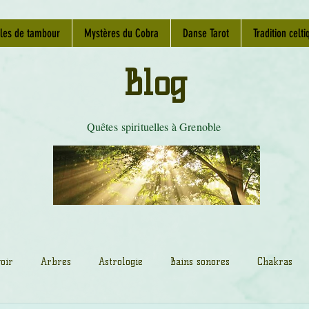
les de tambour
Mystères du Cobra
Danse Tarot
Tradition celti
Blog
Quêtes spirituelles à Grenoble
oir
Arbres
Astrologie
Bains sonores
Chakras