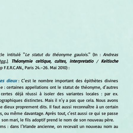
cle intitulé "
Le statut du théonyme gaulois
." (In :
 Andreas 
g.), 
Théonymie celtique, cultes, interpretatio 
/ 
Keltische 
 F.E.R.C.AN., Paris 24.–26. Mai 2010)
: 
es dieux
: C’est le nombre important des épithètes divines 
 : certaines appellations ont le statut de théonyme, d’autres 
ertes déjà réussi à isoler des variantes locales : par ex. 
aphiques distinctes. Mais il n’y a pas que cela. Nous avons 
e dieux proprement dits. Il faut aussi reconnaître à un certain 
 ou même davantage. Après tout, c’est aussi ce qui se passe 
on mari, le fils adoptif prend le nom de son nouveau père.