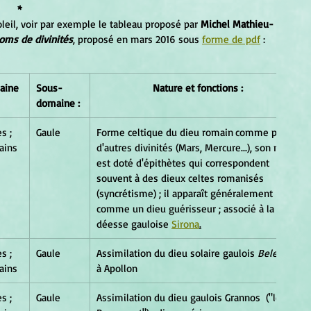
*
leil, voir par exemple le tableau proposé par 
Michel Mathieu-
noms de divinités
, proposé en mars 2016 sous 
forme de pdf
 :
aine 
Sous-
Nature et fonctions :
domaine :
s ; 
Gaule
​Forme celtique du dieu romain	comme pour 
ains
d'autres divinités (Mars, Mercure...), son nom 
est doté d'épithètes qui correspondent 
souvent à des dieux celtes romanisés 
(syncrétisme) ; il apparaît généralement 
comme un dieu guérisseur ; associé à la 
déesse gauloise 
Sirona
.
s ; 
Gaule
Assimilation du dieu solaire gaulois
 Belenos
ains
à Apollon
s ; 
Gaule
Assimilation du dieu gaulois Grannos  ("le 