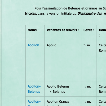
	Pour l'assimilation de Belenos et Grannos au So
Nicolas,
 dans la version initiale du 
Dictionnaire des  
Noms :
Variantes et renvois :
Genre :
Dom
:
Apollon
Apollo
n. m.
Celte
Rom
Apollon-
Apollo Belenus      
n. m.
Celte
Belenus
=> Belenos
Rom
Apollon-
Apollon Granus 
n. m.
Celte