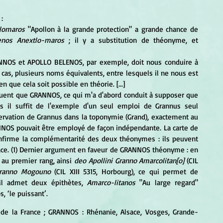
: 
tlomaros
 "Apollon à la grande protection" a grande chance de 
enos Anextlo-maros
 ; il y a substitution de théonyme, et 
cas, plusieurs noms équivalents, entre lesquels il ne nous est 
n que cela soit possible en théorie. [...]
 il suffit de l'exemple d'un seul emploi de Grannus seul 
servation de Grannus dans la toponymie (Grand), exactement au 
OS pouvait être employé de façon indépendante. La carte de 
firme la complémentarité des deux théonymes : ils peuvent 
ace. (1) Dernier argument en faveur de GRANNOS théonyme : en 
 au premier rang, ainsi 
deo Apollini Granno Amarcolitan[o]
 (CIL 
Granno Mogouno
 (CIL XIII 5315, Horbourg), ce qui permet de 
l admet deux épithètes, 
Amarco-litanos
 "Au large regard" 
, ‘le puissant’.
d de la France ; GRANNOS : Rhénanie, Alsace, Vosges, Grande-