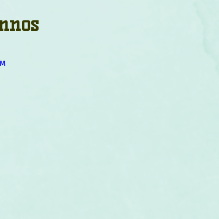
um
Corps humain
Couleurs
Etoiles
Evénements
annos
s
Littérature
Minéraux
Numérologie
OM
Pleines Lunes
Santé
Stages
Tarot