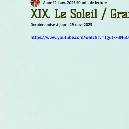
Anne
12 janv. 2023
50 min de lecture
Chamanisme
Champignons
Conscience
Continu
XIX. Le Soleil / Gr
Dernière mise à jour :
29 nov. 2025
Fleurs
Fleurs de Bach
Géométrie sacrée
Guide
https://www.youtube.com/watch?v=tgu1k-3N6
Objets de pouvoir
Ogham
Petit Peuple
Plantes