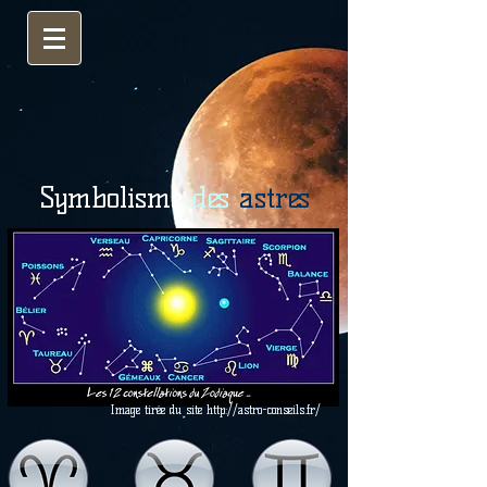
Symbolisme
des
astres
Image tirée du site
http://astro-conseils.fr/