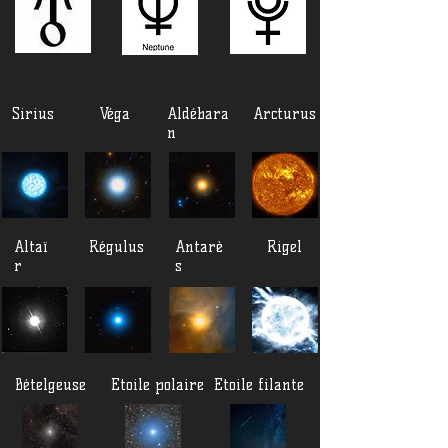
Sirius
Véga
Aldébara
Arcturus
n
Altaï
Régulus
Antarè
Rigel
r
s
Bételgeuse
Etoile polaire
Etoile filante