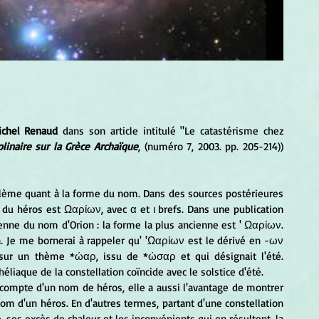
ichel Renaud 
dans son article intitulé "Le catastérisme chez 
plinaire sur la Grèce Archaïque
, (numéro 7, 2003. pp. 205-214)) 
 du héros est Ωαρίων, avec α et ι brefs. Dans une publication 
nne du nom d'Orion : la forme la plus ancienne est ' Ωαρίων. 
n. Je me bornerai à rappeler qu' 'Ωαρίων est le dérivé en -ων 
 sur un thème *ώαρ, issu de *ώσαρ et qui désignait l'été. 
héliaque de la constellation coïncide avec le solstice d'été.  
om d'un héros. En d'autres termes, partant d'une constellation 
e, ses excès de chaleur et les inconvénients qui en résultent, la 