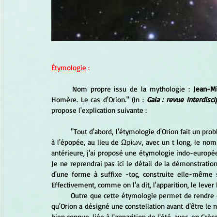
Étymologie
 :
	Nom propre issu de la mythologie :
 Jean-M
Homère. Le cas d'Orion." (In :
Gaia : revue interdisci
propose l'explication suivante :
	"Tout d'abord, l'étymologie d'Orion fait un problème quant à la forme du nom. Dans des sources postérieures 
à l'épopée, au lieu de Ωρίων, avec un t long, le nom
antérieure, j'ai proposé une étymologie indo-europée
Je ne reprendrai pas ici le détail de la démonstratio
d'une forme à suffixe -toç, construite elle-même
Effectivement, comme on l'a dit, l'apparition, le lever 
	Outre que cette étymologie permet de rendre compte d'un nom de héros, elle a aussi l'avantage de montrer 
qu'Orion a désigné une constellation avant d'être le n
bien connue, liée à l'apparition de l'été, avec, en Grèc