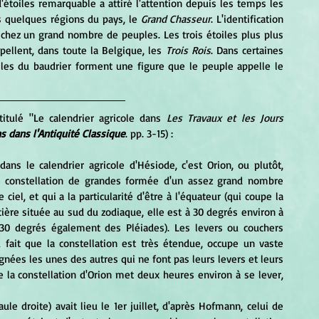
d'étoiles remarquable a attiré l'attention depuis les temps les 
ns quelques régions du pays, le
 Grand Chasseur
. L'identification 
chez un grand nombre de peuples. Les trois étoiles plus plus 
ppellent, dans toute la Belgique, les 
Trois Rois
. Dans certaines 
parties de la Wallonie, l'étoile Rigel et les trois étoiles du baudrier forment une figure que le peuple appelle le 
ntitulé "Le calendrier agricole dans 
Les Travaux et les Jours 
ns dans l'Antiquité Classique
. pp. 3-15) :
ne constellation de grandes formée d'un assez grand nombre 
ciel, et qui a la particularité d'être à l'équateur (qui coupe la 
tière située au sud du zodiaque, elle est à 30 degrés environ à 
 30 degrés également des Pléiades). Les levers ou couchers 
u fait que la constellation est très étendue, occupe un vaste 
gnées les unes des autres qui ne font pas leurs levers et leurs 
a constellation d'Orion met deux heures environ à se lever, 