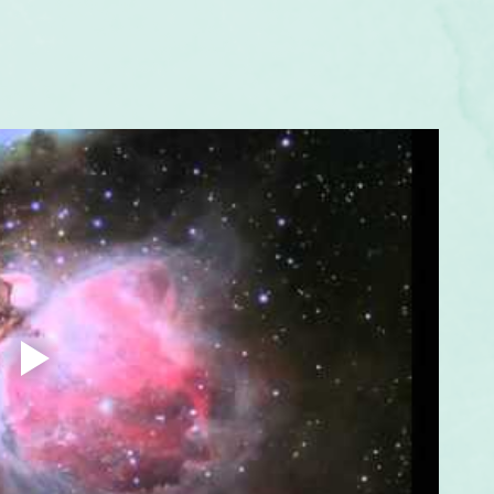
um
Corps humain
Couleurs
Etoiles
Evénements
s
Littérature
Minéraux
Numérologie
Pleines Lunes
Santé
Stages
Tarot