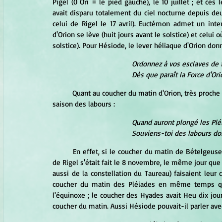
Pigel (0 Ori = le pied gauche), le 10 juillet ; et ces
avait disparu totalement du ciel nocturne depuis deu
celui de Rigel le 17 avril). Euctémon admet un inte
d'Orion se lève (huit jours avant le solstice) et celui o
solstice). Pour Hésiode, le lever héliaque d'Orion donn
Ordonnez à vos esclaves de f
Dès que paraît la Force d'Or
	Quant au coucher du matin d'Orion, très proche de celui des Pléiades et des Hyades, il annonce lui aussi la 
saison des labours : 
Quand auront plongé les Pléi
Souviens-toi des labours don
	En effet, si le coucher du matin de Bételgeuse avait lieu le 25 novembre seulement, d'après Hofmann, celui 
de Rigel s'était fait le 8 novembre, le même jour que 
aussi de la constellation du Taureau) faisaient leu
coucher du matin des Pléiades en même temps que 
l'équinoxe ; le coucher des Hyades avait Heu dix jours
coucher du matin. Aussi Hésiode pouvait-il parler ave