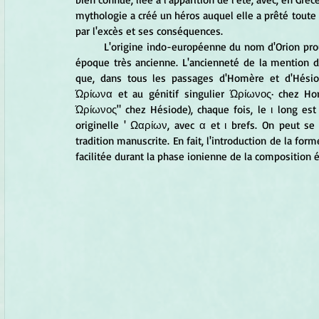
mythologie a créé un héros auquel elle a prêté tout
par l'excès et ses conséquences. 
	L'origine indo-européenne du nom d'Orion prouve que la constellation était connue comme telle depuis une 
époque très ancienne. L'ancienneté de la mention d'O
que, dans tous les passages d'Homère et d'Hésiod
Ώρίωνα et au génitif singulier Ώρίωνος· chez Hom
Ώρίωνος" chez Hésiode), chaque fois, le ι long es
originelle ' Ωαρίων, avec α et ι brefs. On peut 
tradition manuscrite. En fait, l'introduction de la f
facilitée durant la phase ionienne de la composition 