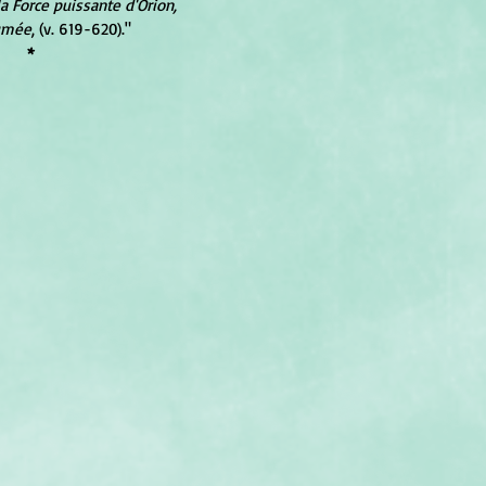
a Force puissante d'Orion, 
umée
, (v. 619-620)."
*