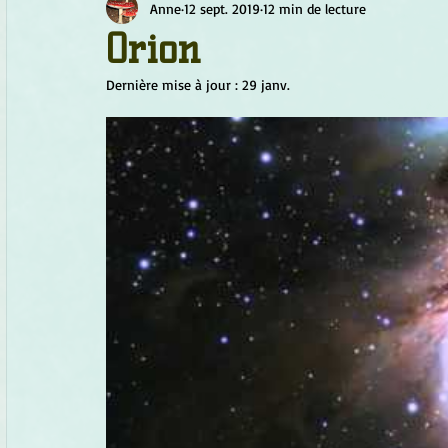
Anne
12 sept. 2019
12 min de lecture
Chamanisme
Champignons
Conscience
Continu
Orion
Dernière mise à jour :
29 janv.
Fleurs
Fleurs de Bach
Géométrie sacrée
Guide
Objets de pouvoir
Ogham
Petit Peuple
Plantes