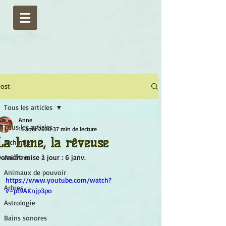
ost
Tous les articles
Anne
Tous les articles
15 août 2020
37 min de lecture
La Lune, la rêveuse
Alchimie
ernière mise à jour :
Ancêtres
6 janv.
Animaux de pouvoir
https://www.youtube.com/watch?
Arbres
v=pI9AKnjp3po
Astrologie
Bains sonores