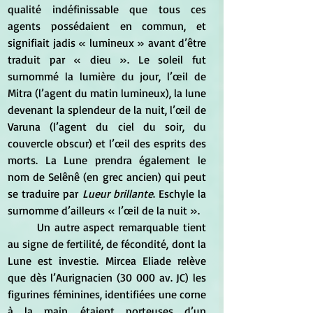
qualité indéfinissable que tous ces 
agents possédaient en commun, et 
signifiait jadis « lumineux » avant d’être 
traduit par « dieu ». Le soleil fut 
surnommé la lumière du jour, l’œil de 
Mitra (l’agent du matin lumineux), la lune 
devenant la splendeur de la nuit, l’œil de 
Varuna (l’agent du ciel du soir, du 
couvercle obscur) et l’œil des esprits des 
morts. La Lune prendra également le 
nom de Selênê (en grec ancien) qui peut 
se traduire par 
Lueur brillante
. Eschyle la 
surnomme d’ailleurs « l’œil de la nuit ».
	Un autre aspect remarquable tient 
au signe de fertilité, de fécondité, dont la 
Lune est investie. Mircea Eliade relève 
que dès l’Aurignacien (30 000 av. JC) les 
figurines féminines, identifiées une corne 
à la main, étaient porteuses d’un 