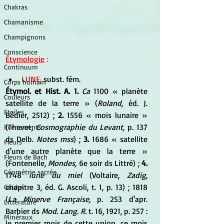
Chakras
Chamanisme
Champignons
Conscience
Étymologie
 :
Continuum
LUNE
, subst. fém.
Corps humain
Étymol. et Hist. A. 1.
 Ca
 1100 « planète 
Couleurs
satellite de la terre » (
Roland,
 éd. J. 
Etoiles
Bédier, 2512) ; 
2.
 1556 « mois lunaire » 
(Thevet, 
Cosmographie du Levant,
 p. 137 
Evénements
ds Delb. 
Notes mss
) ; 
3.
 1686 « satellite 
Fleurs
d'une autre planète que la terre » 
Fleurs de Bach
(Fontenelle, 
Mondes,
 6e soir ds Littré) ; 
4.
Géométrie sacrée
1748 
lune du miel
 (Voltaire, 
Zadig,
chapitre 3, éd. G. Ascoli, t. 1, p. 13) ; 1818 
Guides
(
La Minerve Française,
 p. 253 d'apr. 
Littérature
Barbier ds 
Mod. Lang. R.
 t. 16, 1921, p. 257 : 
Minéraux
le premier mois de cette union, ce mois 