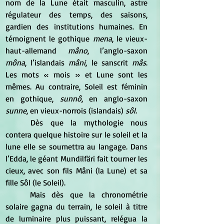
nom de la Lune était masculin, astre 
régulateur des temps, des saisons, 
gardien des institutions humaines. En 
témoignent le gothique 
mena
, le vieux-
haut-allemand 
mâno
, l’anglo-saxon 
môna
, l’islandais 
mâni
, le sanscrit 
mâs
. 
Les mots « mois » et Lune sont les 
mêmes. Au contraire, Soleil est féminin 
en gothique, 
sunnô
, en anglo-saxon 
sunne
, en vieux-norrois (islandais) 
sôl.
	Dès que la mythologie nous 
contera quelque histoire sur le soleil et la 
lune elle se soumettra au langage. Dans 
l’Edda, le géant Mundilfäri fait tourner les 
cieux, avec son fils Mâni (la Lune) et sa 
fille Sôl (le Soleil).
	Mais dès que la chronométrie 
solaire gagna du terrain, le soleil à titre 
de luminaire plus puissant, relégua la 