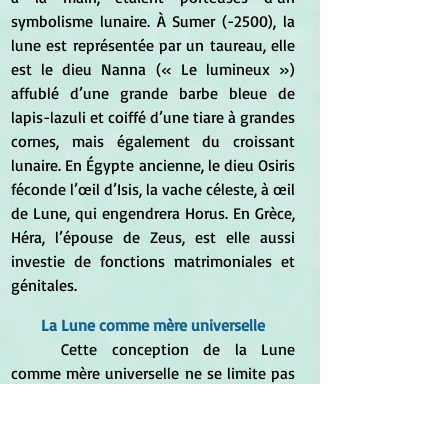
symbolisme lunaire. À Sumer (-2500), la 
lune est représentée par un taureau, elle 
est le dieu Nanna (« Le lumineux ») 
affublé d’une grande barbe bleue de 
lapis-lazuli et coiffé d’une tiare à grandes 
cornes, mais également du croissant 
lunaire. En Égypte ancienne, le dieu Osiris 
féconde l’œil d’Isis, la vache céleste, à œil 
de Lune, qui engendrera Horus. En Grèce, 
Héra, l’épouse de Zeus, est elle aussi 
investie de fonctions matrimoniales et 
génitales.
La Lune comme mère universelle
	Cette conception de la Lune 
comme mère universelle ne se limite pas 
au bassin méditerranéen. Elle prévaut 
également dans la culture aztèque, où 
les divinités lunaires présentent le 