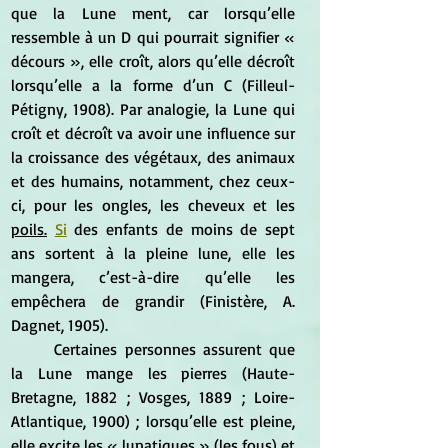
que la Lune ment, car lorsqu’elle 
ressemble à un D qui pourrait signifier « 
décours », elle croît, alors qu’elle décroît 
lorsqu’elle a la forme d’un C (Filleul-
Pétigny, 1908). Par analogie, la Lune qui 
croît et décroît va avoir une influence sur 
la croissance des végétaux, des animaux 
et des humains, notamment, chez ceux-
ci, pour les ongles, les cheveux et les 
poils.
Si
 des enfants de moins de sept 
ans sortent à la pleine lune, elle les 
mangera, c’est-à-dire qu’elle les 
empêchera de grandir (Finistère, A. 
Dagnet, 1905).
	Certaines personnes assurent que 
la Lune mange les pierres (Haute-
Bretagne, 1882 ; Vosges, 1889 ; Loire-
Atlantique, 1900) ; lorsqu’elle est pleine, 
elle excite les « lunatiques » (les fous) et 