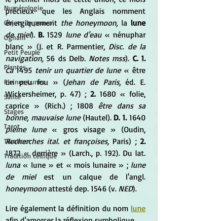
Numérologie
précieux que les Anglais nomment 
énergiquement 
the honeymoon,
 la 
lune
Objets de pouvoir
de miel
). 
B.
 1529 
lune d'eau
 « nénuphar 
Ogham
blanc » (J. et R. Parmentier,
 Disc. de la 
Petit Peuple
navigation,
 56 ds Delb. 
Notes mss
). 
C. 1.
Plantes
Ca
 1495 
tenir un quartier de lune
 « être 
un peu fou » (
Jehan de Paris,
 éd. E. 
Pleines Lunes
Wickersheimer, p. 47) ; 
2.
 1680 « folie, 
Santé
caprice » (Rich.) ; 1808 
être dans sa 
Stages
bonne, mauvaise lune
 (Hautel). 
D. 1.
 1640 
Tarot
pleine lune
 « gros visage » (Oudin, 
Recherches ital. et françoises,
 Paris) ; 
2.
Tambour
1872 « derrière » (Larch., p. 192). Du lat. 
Tradition celtique
luna
 « lune » et « mois lunaire » ; 
lune 
de miel
 est un calque de l'angl. 
honeymoon
 attesté dep. 1546 (v. 
NED
).
Lire également la définition du nom 
lune
afin d'amorcer la réflexion symbolique.