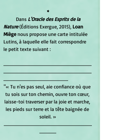
*
	Dans
 L'Oracle des Esprits de la 
Nature 
(Éditions Exergue, 2015), 
Loan 
Miège
 nous propose une carte intitulée 
Lutins, à laquelle elle fait correspondre 
le petit texte suivant : 
..............................................................................................
..............................................................................................
.....................................................................
"« Tu n'es pas seul, aie confiance où que 
tu sois sur ton chemin, ouvre ton cœur, 
laisse-toi traverser par la joie et marche, 
les pieds sur terre et la tête baignée de 
soleil. »
..............................................................................................
..................