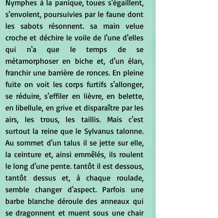
Nymphes à la panique, toues s'égaillent, 
s'envolent, poursuivies par le faune dont 
les sabots résonnent. sa main velue 
croche et déchire le voile de l'une d'elles 
qui n'a que le temps de se 
métamorphoser en biche et, d'un élan, 
franchir une barrière de ronces. En pleine 
fuite on voit les corps furtifs s'allonger, 
se réduire, s'effiler en lièvre, en belette, 
en libellule, en grive et disparaître par les 
airs, les trous, les taillis. Mais c'est 
surtout la reine que le Sylvanus talonne. 
Au sommet d'un talus il se jette sur elle, 
la ceinture et, ainsi emmêlés, ils roulent 
le long d'une pente. tantôt il est dessous, 
tantôt dessus et, à chaque roulade, 
semble changer d'aspect. Parfois une 
barbe blanche déroule des anneaux qui 
se dragonnent et muent sous une chair 