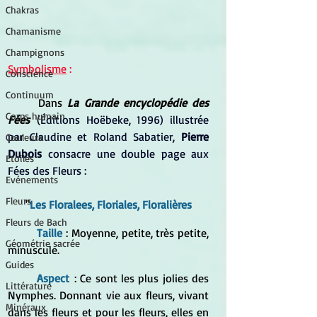
Chakras
Chamanisme
Champignons
Symbolisme
 :
Conscience
Continuum
Dans 
La Grande encyclopédie des 
Corps humain
Fées
 (
Éditions Hoëbeke, 1996) illustrée 
par Claudine et Roland Sabatier, 
Pierre 
Couleurs
Dubois
 consacre une double page aux 
Etoiles
Fées des Fleurs :
Evénements
Fleurs
"
Les Floralees, Floriales, Floralières
Fleurs de Bach
	Taille
: Moyenne, petite, très petite, 
Géométrie sacrée
minuscule.
Guides
	Aspect
 : Ce sont les plus jolies des 
Littérature
Nymphes. Donnant vie aux fleurs, vivant 
Minéraux
dans les fleurs et pour les fleurs, elles en 