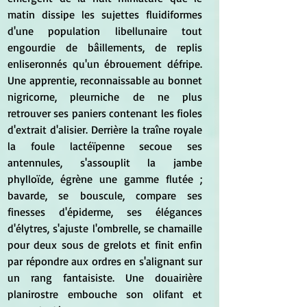
matin dissipe les sujettes fluidiformes 
d'une population libellunaire tout 
engourdie de bâillements, de replis 
enliseronnés qu'un ébrouement défripe. 
Une apprentie, reconnaissable au bonnet 
nigricorne, pleurniche de ne plus 
retrouver ses paniers contenant les fioles 
d'extrait d'alisier. Derrière la traîne royale 
la foule lactéïpenne secoue ses 
antennules, s'assouplit la jambe 
phylloïde, égrène une gamme flutée ; 
bavarde, se bouscule, compare ses 
finesses d'épiderme, ses élégances 
d'élytres, s'ajuste l'ombrelle, se chamaille 
pour deux sous de grelots et finit enfin 
par répondre aux ordres en s'alignant sur 
un rang fantaisiste. Une douairière 
planirostre embouche son olifant et 