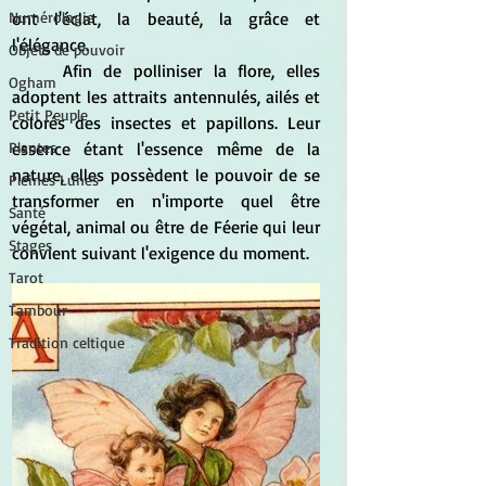
ont l'éclat, la beauté, la grâce et 
Numérologie
l'élégance.
Objets de pouvoir
	Afin de polliniser la flore, elles 
Ogham
adoptent les attraits antennulés, ailés et 
Petit Peuple
colorés des insectes et papillons. Leur 
essence étant l'essence même de la 
Plantes
nature, elles possèdent le pouvoir de se 
Pleines Lunes
transformer en n'importe quel être 
Santé
végétal, animal ou être de Féerie qui leur 
Stages
convient suivant l'exigence du moment.
Tarot
Tambour
Tradition celtique