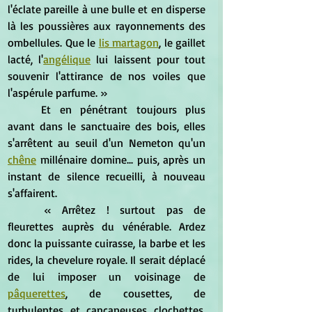
l'éclate pareille à une bulle et en disperse 
là les poussières aux rayonnements des 
ombellules. Que le 
lis martagon
, le gaillet 
lacté, l'
angélique
 lui laissent pour tout 
souvenir l'attirance de nos voiles que 
l'aspérule parfume. »
	Et en pénétrant toujours plus 
avant dans le sanctuaire des bois, elles 
s'arrêtent au seuil d'un Nemeton qu'un 
chêne
 millénaire domine... puis, après un 
instant de silence recueilli, à nouveau 
s'affairent.
	« Arrêtez ! surtout pas de 
fleurettes auprès du vénérable. Ardez 
donc la puissante cuirasse, la barbe et les 
rides, la chevelure royale. Il serait déplacé 
de lui imposer un voisinage de 
pâquerettes
, de cousettes, de 
turbulentes et cancaneuses clochettes, 