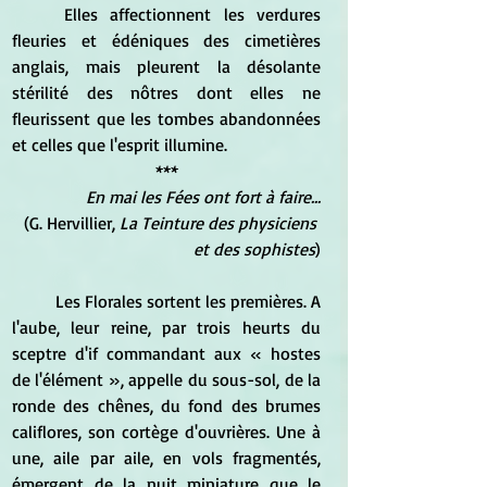
	Elles affectionnent les verdures 
fleuries et édéniques des cimetières 
anglais, mais pleurent la désolante 
stérilité des nôtres dont elles ne 
fleurissent que les tombes abandonnées 
et celles que l'esprit illumine.
***
En mai les Fées ont fort à faire...
(G. Hervillier, 
La Teinture des physiciens 
et des sophistes
)
	Les Florales sortent les premières. A 
l'aube, leur reine, par trois heurts du 
sceptre d'if commandant aux « hostes 
de l'élément », appelle du sous-sol, de la 
ronde des chênes, du fond des brumes 
califlores, son cortège d'ouvrières. Une à 
une, aile par aile, en vols fragmentés, 
émergent de la nuit miniature que le 