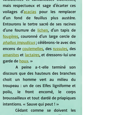
mais respectueux et sage d'écarter ces 
voilages d'
acacias
 pour les remplacer 
d'un fond de feuillus plus austère. 
Entourons le tertre sacré de ses racines 
d'une fourrure de 
lichen
, d'un tapis de 
fougères
, couronné d'un large cercle de 
phallus impudicus
 ; célébrons-le avec des 
encens de 
coulemelles
, des 
russules
, des 
amanites
 et 
lactaires
, et dressons-lui une 
garde de 
houx
. »
	A peine a-t-elle terminé son 
discours que des hauteurs des branches 
choit un homme vert au milieu du 
troupeau : un de ces Elfes ligniforme et 
poilu, le front encorné, le corps 
broussailleux et tout dardé de priapiques 
intentions. « Sauve qui peut ! »
	Cédant comme se doivent les 