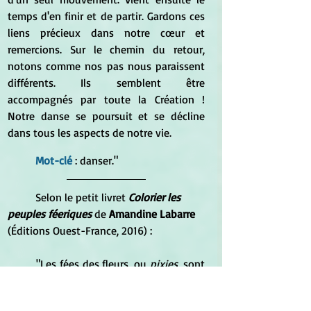
temps d'en finir et de partir. Gardons ces 
liens précieux dans notre cœur et 
remercions. Sur le chemin du retour, 
notons comme nos pas nous paraissent 
différents. Ils semblent être 
accompagnés par toute la Création ! 
Notre danse se poursuit et se décline 
dans tous les aspects de notre vie.
Mot-clé
: danser."
 	Selon le petit livret 
Colorier les 
peuples féeriques
 de 
Amandine Labarre
(Éditions Ouest-France, 2016) :
	"Les fées des fleurs, ou 
pixies
, sont 
peut-être les plus connues de nos jours. 
Pourtant la description de ces créatures 