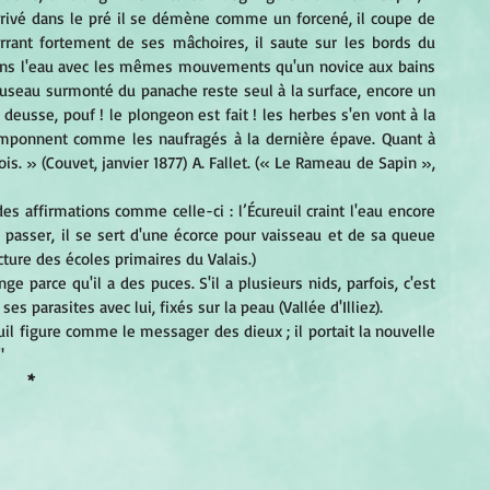
arrivé dans le pré il se démène comme un forcené, il coupe de 
rrant fortement de ses mâchoires, il saute sur les bords du 
dans l'eau avec les mêmes mouvements qu'un novice aux bains 
 museau surmonté du panache reste seul à la surface, encore un 
 deusse, pouf ! le plongeon est fait ! les herbes s'en vont à la 
mponnent comme les naufragés à la dernière épave. Quant à 
is. » (Couvet, janvier 1877) A. Fallet. (« Le Rameau de Sapin », 
 affirmations comme celle-ci : l’Écureuil craint l'eau encore 
 la passer, il se sert d'une écorce pour vaisseau et de sa queue 
cture des écoles primaires du Valais.) 
ange parce qu'il a des puces. S'il a plusieurs nids, parfois, c'est 
 parasites avec lui, fixés sur la peau (Vallée d'Illiez). 
uil figure comme le messager des dieux ; il portait la nouvelle 
"
*