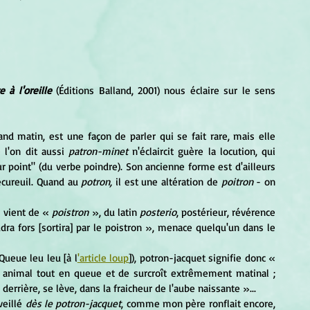
e à l'oreille
 (Éditions Balland, 2001) nous éclaire sur le sens 
and matin, est une façon de parler qui se fait rare, mais elle 
 l'on dit aussi 
patron-minet
 n'éclaircit guère la locution, qui 
r point" (du verbe poindre). Son ancienne forme est d'ailleurs
cureuil. Quand au 
potron,
 il est une altération de 
poitron
 - on 
l vient de « 
poistron
 », du latin 
posterio
, postérieur, révérence 
gardée : le cul. « … et la boele [les boyaux] vous saudra fors [sortira] par le poistron », menace quelqu'un dans le 
Queue leu leu [à l
'article loup
]), potron-jacquet signifie donc « 
cet animal tout en queue et de surcroît extrêmement matinal ; 
derrière, se lève, dans la fraicheur de l'aube naissante »...
eillé 
dès le potron-jacquet
, comme mon père ronflait encore, 