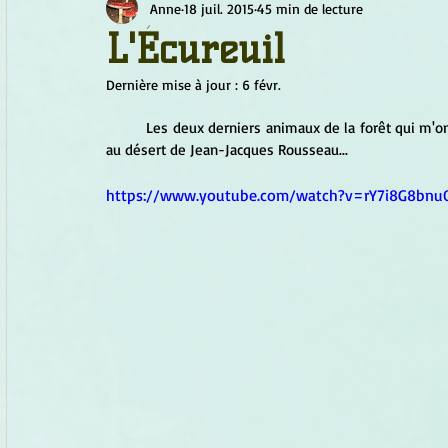
Anne
18 juil. 2015
45 min de lecture
Chamanisme
Champignons
Conscience
Continu
L'Écureuil
Dernière mise à jour :
6 févr.
Fleurs
Fleurs de Bach
Géométrie sacrée
Guide
	Les deux derniers animaux de la forêt qui m'ont
au désert de Jean-Jacques Rousseau...
Objets de pouvoir
Ogham
Petit Peuple
Plantes
https://www.youtube.com/watch?v=rY7i8G8bnu