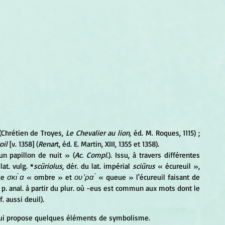
 (Chrétien de Troyes,
 Le Chevalier au lion,
 éd. M. Roques, 1115) ; 
oil
 [v. 1358] (
Renar
t, éd. E. Martin, XIII, 1355 et 1358).
un papillon de nuit » (
Ac. Compl
.). Issu, à travers différentes 
 lat. vulg. *
scūriolus
, dér. du lat. impérial 
sciūrus
 « écureuil », 
e 
σκι ̀α
 « ombre » et 
ου ̓ρα ́
 « queue » l'écureuil faisant de 
. p. anal. à partir du plur. où -eus est commun aux mots dont le 
. aussi deuil).
ui propose quelques éléments de symbolisme. 