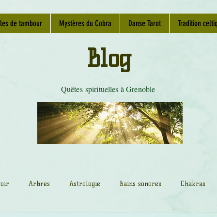
les de tambour
Mystères du Cobra
Danse Tarot
Tradition celti
Blog
Quêtes spirituelles à Grenoble
oir
Arbres
Astrologie
Bains sonores
Chakras