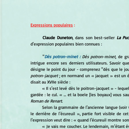
Expressions populaires
 :
Claude Duneton
, dans son best-seller 
La Puc
d'expression populaires bien connues :
	"
Dès potron-minet :
Dès potron-minet
, de gr
intrigue encore ses derniers utilisateurs. Savoir que
désigne le point du jour - comprenez "dès que le jou
potron-jacquet
 ; en normand un 
« jacquet » est un é
disait au XVIIe siècle :
	« Il s'est levé dès le poitron-jacquet » - leque
Roman de Renart
.
	Selon la grammaire de l'ancienne langue (voir 
le derrière de l'écureuil », partie fort visible de 
l'expression veut dire : « quand l'écureuil montre son 
	« Je vais me coucher. Le lendemain, m'étant év