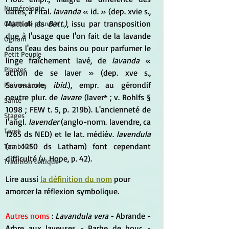
Numérologie
dates, à l'ital.
 lavanda
 « id. » (dep. xvie s., 
Mattioli ds 
Batt.)
, issu par transposition 
Objets de pouvoir
due à l'usage que l'on fait de la lavande 
Ogham
dans l'eau des bains ou pour parfumer le 
Petit Peuple
linge fraîchement lavé, de
 lavanda
 « 
Plantes
action de se laver » (dep. xve s., 
Savonarole, 
ibid
.), empr. au gérondif 
Pleines Lunes
neutre plur. de 
lavare
 (laver* ; v. Rohlfs § 
Santé
1098 ; FEW t. 5, p. 219b). L'ancienneté de 
Stages
l'angl. 
lavender
 (anglo-norm. lavendre, ca 
Tarot
1265 ds NED) et le lat. médiév. 
lavendula
(ca 1250 ds Latham) font cependant 
Tambour
difficulté (v. Hope, p. 42).
Tradition celtique
Lire aussi 
la définition du nom
 pour 
amorcer la réflexion symbolique.
Autres noms
 : 
Lavandula vera
 - Abrande - 
Arbre aux laveuses - Barbe de bouc - 