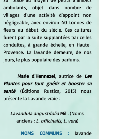
sur place au moyen de petits alambics 
ambulants, objet dans nombre de 
villages d'une activité d'appoint non 
négligeable, avec environ 40 tonnes de 
fleurs au début du siècle. Ces cultures 
furent par la suite supplantées par celles 
conduites, à grande échelle, en Haute-
Provence. La lavande demeure, de nos 
jours, le plus populaire des parfums.
Marie d'Hennezel
, autrice de 
Les 
Plantes pour tout guérir et booster sa 
santé
 (Éditions Rustica, 2015) nous 
présente la Lavande vraie :
Lavandula angustifolia
 Mill. (Noms 
anciens :
 L. officinalis, L. vera
)
NOMS COMMUNS : 
lavande 