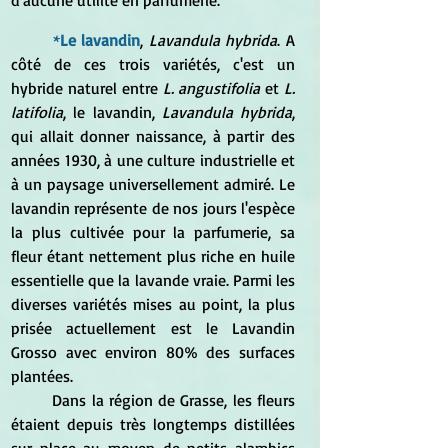
d'aucune utilité en parfumerie. 
*
Le lavandin
, 
Lavandula hybrida
. A 
côté de ces trois variétés, c'est un 
hybride naturel entre
 L. angustifolia
 et 
L. 
latifolia
, le lavandin, 
Lavandula hybrida
, 
qui allait donner naissance, à partir des 
années 1930, à une culture industrielle et 
à un paysage universellement admiré. Le 
lavandin représente de nos jours l'espèce 
la plus cultivée pour la parfumerie, sa 
fleur étant nettement plus riche en huile 
essentielle que la lavande vraie. Parmi les 
diverses variétés mises au point, la plus 
prisée actuellement est le Lavandin 
Grosso avec environ 80% des surfaces 
plantées. 
	Dans la région de Grasse, les fleurs 
étaient depuis très longtemps distillées 