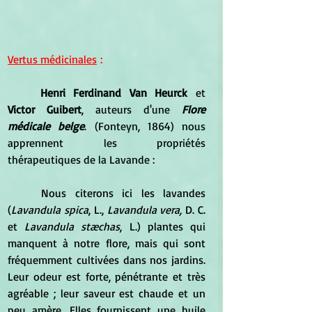
Vertus médicinales
 :
	Henri Ferdinand Van Heurck
 et 
Victor Guibert
, auteurs d'une 
Flore 
médicale belge
. (Fonteyn, 1864) nous 
apprennent les propriétés 
thérapeutiques de la Lavande :
	Nous citerons ici les lavandes 
(
Lavandula spica
, L., 
Lavandula vera,
 D. C. 
et 
Lavandula stæchas
, L.) plantes qui 
manquent à notre flore, mais qui sont 
fréquemment cultivées dans nos jardins. 
Leur odeur est forte, pénétrante et très 
agréable ; leur saveur est chaude et un 
peu amère. Elles fournissent une huile 