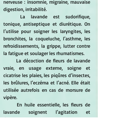
nerveuse : insomnie, migraine, mauvaise 
digestion, irritabilité. 
	La lavande est sudorifique, 
tonique, antiseptique et diurétique. On 
l’utilise pour soigner les laryngites, les 
bronchites, la coqueluche, l’asthme, les 
refroidissements, la grippe, lutter contre 
la fatigue et soulager les rhumatismes. 
	La décoction de fleurs de lavande 
vraie, en usage externe, soigne et 
cicatrise les plaies, les piqûres d’insectes, 
les brûlures, l’eczéma et l’acné. Elle était 
utilisée autrefois en cas de morsure de 
vipère. 
	En huile essentielle, les fleurs de 
lavande soignent l’agitation et 
l’insomnie, ainsi que les troubles 
digestifs d’origine nerveuse. Appliquée 
sur les tempes, elle soulage les douleurs 