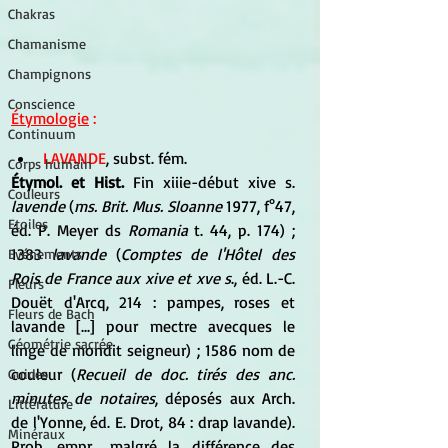
Chakras
Chamanisme
Champignons
Conscience
Étymologie
 :
Continuum
LAVANDE
, subst. fém. 
Corps humain
Étymol. et Hist. 
Fin xiiie-début xive s. 
Couleurs
lavende
 (
ms. Brit. Mus. Sloanne
 1977, f°47, 
Etoiles
éd. P. Meyer ds
 Romania 
t. 44, p. 174) ; 
1383
 lavande
 (
Comptes de l'Hôtel des 
Evénements
Rois de France aux xive et xve s
., éd. L.-C. 
Fleurs
Douët d'Arcq, 214 : pampes, roses et 
Fleurs de Bach
lavande [...] pour mectre avecques le 
Géométrie sacrée
linge de mondit seigneur) ; 1586 nom de 
couleur (
Recueil de doc. tirés des anc. 
Guides
minutes de notaires
, déposés aux Arch. 
Littérature
de l'Yonne, éd. E. Drot, 84 : drap lavande). 
Minéraux
Prob. empr., malgré la différence des 