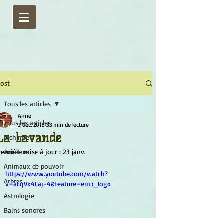
ost
Tous les articles
Anne
Tous les articles
2 déc. 2016
33 min de lecture
La Lavande
Alchimie
ernière mise à jour :
Ancêtres
23 janv.
Animaux de pouvoir
https://www.youtube.com/watch?
Arbres
v=aEqVk4Caj-4&feature=emb_logo
Astrologie
Bains sonores