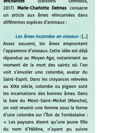
enchantés
 (Editions Omnibus, 
2017)
 Marie-Charlotte Delmas 
consacre 
un article aux âmes réincarnées dans 
différentes espèces d'animaux :
	Les âmes incarnées en oiseaux :
 [...] 
Assez souvent, les âmes empruntent 
l’apparence d’oiseaux. Cette idée est déjà 
répandue au Moyen Age, notamment au 
moment de la mort des saints où l’on 
voit s’envoler une colombe, avatar du 
Saint-Esprit. Dans les croyances relevées 
au XIXe siècle, colombe ou pigeon sont 
les incarnations des bonnes âmes. Dans 
la baie du Mont-Saint-Michel (Manche), 
on voit revenir une femme sous la forme 
d’une colombe sur l’îlot de Tombelaine : 
« Les paysans disent qu’une jeune fille 
du nom d’Hélène, n’ayant pu suivre 