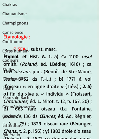
Chakras
Chamanisme
Champignons
Conscience
Étymologie
 : 
Continuum
OISEAU
, subst. masc. 
Corps humain
Étymol. et Hist. A. 1. a)
 Ca 1100 
oisel
Couleurs
ornith. (
Roland
, éd. J.Bédier, 1616) ; ca 
Etoiles
1165 
oiseaus
 plur. (Benoît de Ste-Maure, 
Troie
, 6752 ds T.-L.) ; 
b)
 1771 à vol 
Evénements
d'oiseau « en ligne droite » (Trév.) ;
 2. a) 
Fleurs
α)
 fin du xive s. « individu » (Froissart, 
Fleurs de Bach
Chroniques
, éd. L. Mirot, t. 12, p. 167, 20) ; 
Géométrie sacrée
β)
 1665 rare oiseau (La Fontaine, 
Joconde
, 136 ds 
Œuvres
, éd. Ad. Régnier, 
Guides
t. 4 p. 75) ; 1829 oiseau rare (Béranger, 
Littérature
Chans
., t. 2, p. 156) ; 
γ)
 1883 drôle d'oiseau 
Minéraux
(Delvau) ; 
3.
 1872 se donner des noms 