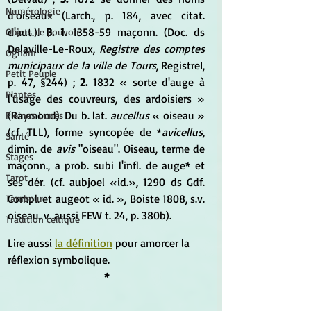
Numérologie
d'oiseaux (Larch., p. 184, avec citat. 
d'aut.). 
B. 1. 
1358-59 maçonn. (Doc. ds 
Objets de pouvoir
Delaville-Le-Roux, 
Registre des comptes 
Ogham
municipaux de la ville de Tours
, RegistreI, 
Petit Peuple
p. 47, §244) ; 
2.
 1832 « sorte d'auge à 
Plantes
l'usage des couvreurs, des ardoisiers » 
(Raymond). Du b. lat. 
aucellus
 « oiseau » 
Pleines Lunes
(cf. TLL), forme syncopée de *
avicellus
, 
Santé
dimin. de
 avis
 "oiseau". Oiseau, terme de 
Stages
maçonn., a prob. subi l'infl. de auge* et 
Tarot
ses dér. (cf. aubjoel «id.», 1290 ds Gdf. 
Compl. et augeot « id. », Boiste 1808, s.v. 
Tambour
oiseau, v. aussi FEW t. 24, p. 380b).
Tradition celtique
Lire aussi 
la définition
 pour amorcer la 
réflexion symbolique.
*