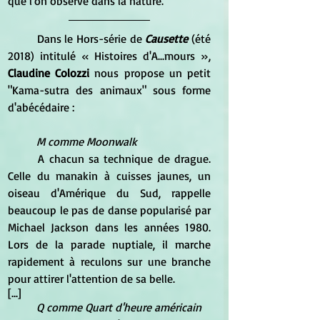
que l'on observe dans la nature."
	Dans le Hors-série de
Causette
 (été 
2018) intitulé « Histoires d'A...mours », 
Claudine Colozzi
 nous propose un petit 
"Kama-sutra des animaux" sous forme 
d'abécédaire :
M comme Moonwalk
	A chacun sa technique de drague. 
Celle du manakin à cuisses jaunes, un 
oiseau d'Amérique du Sud, rappelle 
beaucoup le pas de danse popularisé par 
Michael Jackson dans les années 1980. 
Lors de la parade nuptiale, il marche 
rapidement à reculons sur une branche 
pour attirer l'attention de sa belle.
[...]
Q comme Quart d'heure américain