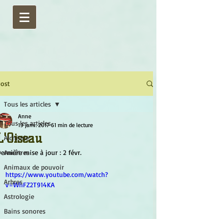
ost
Tous les articles
Anne
Tous les articles
19 janv. 2017
61 min de lecture
L'Oiseau
Alchimie
ernière mise à jour :
Ancêtres
2 févr.
Animaux de pouvoir
https://www.youtube.com/watch?
Arbres
v=WhFZ2T914KA
Astrologie
Bains sonores