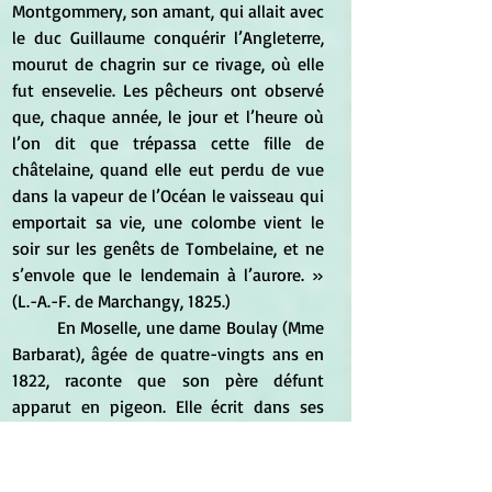
Montgommery, son amant, qui allait avec 
le duc Guillaume conquérir l’Angleterre, 
mourut de chagrin sur ce rivage, où elle 
fut ensevelie. Les pêcheurs ont observé 
que, chaque année, le jour et l’heure où 
l’on dit que trépassa cette fille de 
châtelaine, quand elle eut perdu de vue 
dans la vapeur de l’Océan le vaisseau qui 
emportait sa vie, une colombe vient le 
soir sur les genêts de Tombelaine, et ne 
s’envole que le lendemain à l’aurore. » 
(L.-A.-F. de Marchangy, 1825.)
	En Moselle, une dame Boulay (Mme 
Barbarat), âgée de quatre-vingts ans en 
1822, raconte que son père défunt 
apparut en pigeon. Elle écrit dans ses 
notes : « Maman avait accoutumé de 
faire dire une messe en mémoire de mon 
père, la veille de la Saint-Louis qui était 