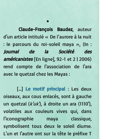
*
Claude-François Baudez
, auteur 
d'un article intitulé « De l’aurore à la nuit 
: le parcours du roi-soleil maya », (In : 
Journal de la Société des 
américanistes
 [En ligne], 92-1 et 2 | 2006) 
rend compte de l'association de l'ara 
avec le quetzal chez les Mayas :
[...] 
Le motif principal
: Les deux 
oiseaux, aux cous enlacés, sont à gauche 
un quetzal (
k'uk'
), à droite un ara (1110'), 
volatiles aux couleurs vives qui, dans 
l'iconographie maya classique, 
symbolisent tous deux le soleil diurne. 
L'un et l'autre ont sur la tête le préfixe T 