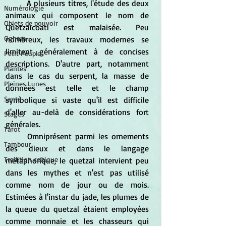
	À plusieurs titres, l'étude des deux 
Numérologie
animaux qui composent le nom de 
Objets de pouvoir
Qùetzalcoatl est malaisée. Peu 
Ogham
nombreux, les travaux modernes se 
limitent généralement à de concises 
Petit Peuple
descriptions. D'autre part, notamment 
Plantes
dans le cas du serpent, la masse de 
Pleines Lunes
données est telle et le champ 
Santé
symbolique si vaste qu'il est difficile 
d'aller au-delà de considérations fort 
Stages
générales. 
Tarot
	Omniprésent parmi les ornements 
Tambour
des dieux et dans le langage 
Tradition celtique
métaphorique, le quetzal intervient peu 
dans les mythes et n'est pas utilisé 
comme nom de jour ou de mois. 
Estimées à l'instar du jade, les plumes de 
la queue du quetzal étaient employées 
comme monnaie et les chasseurs qui 