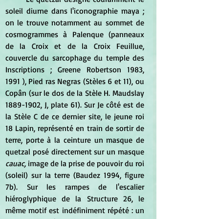
soleil diurne dans l'iconographie maya ; 
on le trouve notamment au sommet de 
cosmogrammes à Palenque (panneaux 
de la Croix et de la Croix Feuillue, 
couvercle du sarcophage du temple des 
Inscriptions ; Greene Robertson 1983, 
1991 ), Pied ras Negras (Stèles 6 et 11), ou 
Copân (sur le dos de la Stèle H. Maudslay 
1889-1902, J, plate 61). Sur Je côté est de 
la Stèle C de ce dernier site, le jeune roi 
18 Lapin, représenté en train de sortir de 
terre, porte à la ceinture un masque de 
quetzal posé directement sur un masque 
cauac,
 image de la prise de pouvoir du roi 
(soleil) sur la terre (Baudez 1994, figure 
7b). Sur les rampes de l'escalier 
hiéroglyphique de la Structure 26, le 
même motif est indéfiniment répété : un 