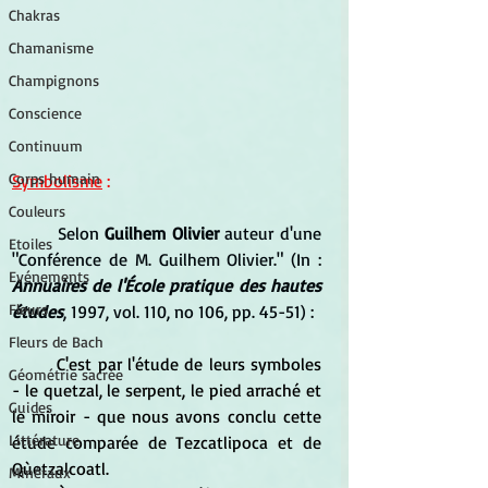
Chakras
Chamanisme
Champignons
Conscience
Continuum
Corps humain
Symbolisme
 :
Couleurs
Selon
Guilhem Olivier
 auteur d'une 
Etoiles
"Conférence de M. Guilhem Olivier." (In : 
Evénements
Annuaires de l'École pratique des hautes 
Fleurs
études
, 1997, vol. 110, no 106, pp. 45-51) :
Fleurs de Bach
	C'est par l'étude de leurs symboles 
Géométrie sacrée
- le quetzal, le serpent, le pied arraché et 
Guides
le miroir - que nous avons conclu cette 
Littérature
étude comparée de Tezcatlipoca et de 
Qùetzalcoatl. 
Minéraux