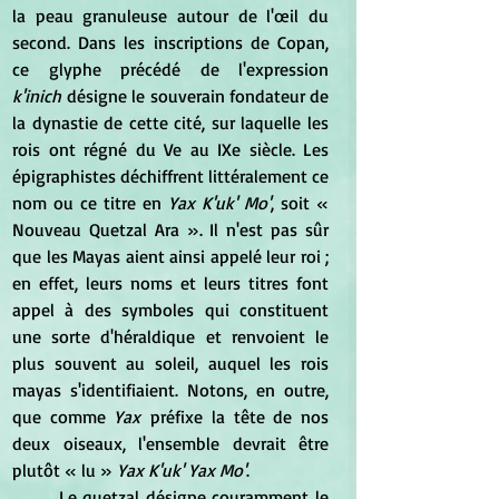
la peau granuleuse autour de l'œil du 
second. Dans les inscriptions de Copan, 
ce glyphe précédé de l'expression 
k'inich
 désigne le souverain fondateur de 
la dynastie de cette cité, sur laquelle les 
rois ont régné du Ve au IXe siècle. Les 
épigraphistes déchiffrent littéralement ce 
nom ou ce titre en
 Yax K'uk' Mo'
, soit « 
Nouveau Quetzal Ara ». Il n'est pas sûr 
que les Mayas aient ainsi appelé leur roi ; 
en effet, leurs noms et leurs titres font 
appel à des symboles qui constituent 
une sorte d'héraldique et renvoient le 
plus souvent au soleil, auquel les rois 
mayas s'identifiaient. Notons, en outre, 
que comme 
Yax
 préfixe la tête de nos 
deux oiseaux, l'ensemble devrait être 
plutôt « lu » 
Yax K'uk' Yax Mo'
.
	Le quetzal désigne couramment le 