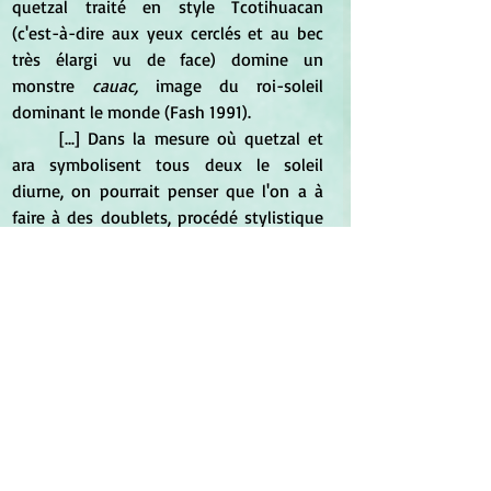
quetzal traité en style Tcotihuacan 
(c'est-à-dire aux yeux cerclés et au bec 
très élargi vu de face) domine un 
monstre 
cauac,
 image du roi-soleil 
dominant le monde (Fash 1991).
	[...] Dans la mesure où quetzal et 
ara symbolisent tous deux le soleil 
diurne, on pourrait penser que l'on a à 
faire à des doublets, procédé stylistique 
d' usage courant en Mésoamérique où 
des termes voisins sont répétés 
ensemble. C'est le cas, dans 
l'iconographie classique, du crapaud et 
du crocodile qui, renvoya nt au milieu 
aquatique des
 bajos
, forment souvent 
une paire sans que l'on puisse distinguer 
leurs rôles respectifs. Les deux oiseaux 
cependant sont différents car tant 
l'image que le glyphe indiquent la fusion 