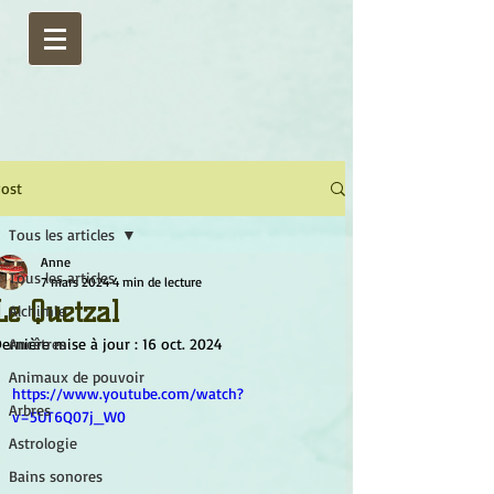
ost
Tous les articles
Anne
Tous les articles
7 mars 2024
4 min de lecture
Le Quetzal
Alchimie
ernière mise à jour :
Ancêtres
16 oct. 2024
Animaux de pouvoir
https://www.youtube.com/watch?
Arbres
v=5UT6Q07j_W0
Astrologie
Bains sonores