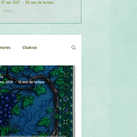
27 nov. 2017
38 min de lecture
onores
Chakras
Etoiles
Evénements
ne
anv. 2019
13 min de lecture
logie
Objets de pouvoir