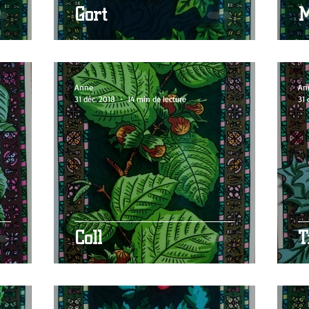
Gort
M
Anne
An
31 déc. 2018
14 min de lecture
31 
Coll
T