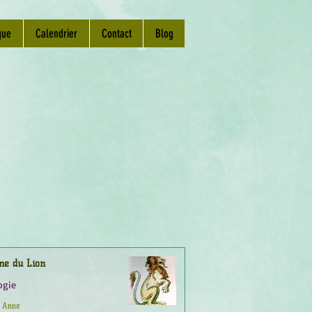
que
Calendrier
Contact
Blog
ne du Lion
ogie
Anne