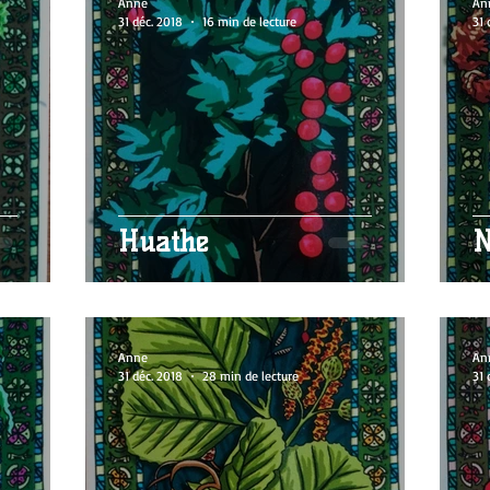
Anne
An
31 déc. 2018
16 min de lecture
31 
Huathe
N
Anne
An
31 déc. 2018
28 min de lecture
31 