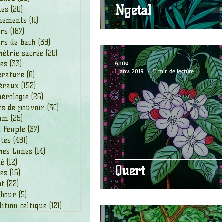
Ngetal
les
(20)
20 posts
nements
(11)
11 posts
urs
(187)
187 posts
rs de Bach
(39)
39 posts
étrie sacrée
(20)
20 posts
Anne
des
(33)
33 posts
1 janv. 2019
11 min de lecture
érature
(8)
8 posts
éraux
(152)
152 posts
érologie
(26)
26 posts
ts de pouvoir
(30)
30 posts
am
(25)
25 posts
t Peuple
(37)
37 posts
ntes
(481)
481 posts
nes Lunes
(14)
14 posts
té
(12)
12 posts
Quert
ges
(16)
16 posts
ot
(22)
22 posts
bour
(5)
5 posts
ition celtique
(121)
121 posts