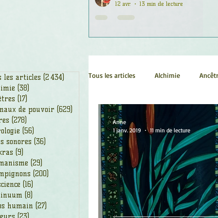
12 avr.
13 min de lecture
Tous les articles
Alchimie
Ancêt
 les articles
(2 434)
2 434 posts
himie
(38)
38 posts
êtres
(17)
17 posts
maux de pouvoir
(629)
629 posts
Chamanisme
Champignons
res
(278)
278 posts
Anne
ologie
(56)
56 posts
1 janv. 2019
11 min de lecture
s sonores
(36)
36 posts
kras
(9)
9 posts
Fleurs
Fleurs de Bach
Géo
manisme
(29)
29 posts
mpignons
(200)
200 posts
cience
(16)
16 posts
Ogham
Petit Peuple
Plan
tinuum
(8)
8 posts
ps humain
(27)
27 posts
leurs
(23)
23 posts