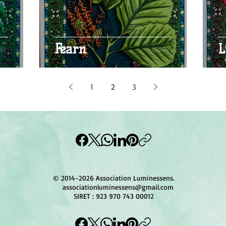
Fearn
L
1
2
3
© 2014-2026 Association Luminessens.
associationluminessens@gmail.com
SIRET : 923 970 743 00012