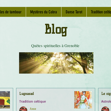
les de tambour
Mystères du Cobra
Danse Tarot
Tradition celti
Blog
Quêtes spirituelles à Grenoble
Lugnasad
Le sig
Tradition celtique
Astrol
Anne