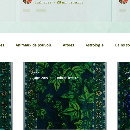
1 août 2022
20 min de lecture
res
Animaux de pouvoir
Arbres
Astrologie
Bains s
Conscience
Continuum
Corps humain
Couleurs
Anne
An
1 janv. 2019
14 min de lecture
1 j
métrie sacrée
Guides
Littérature
Minéraux
Numéro
tes
Pleines Lunes
Santé
Stages
Tarot