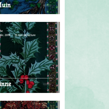
uin
ne
déc. 2018
15 min de lecture
inne