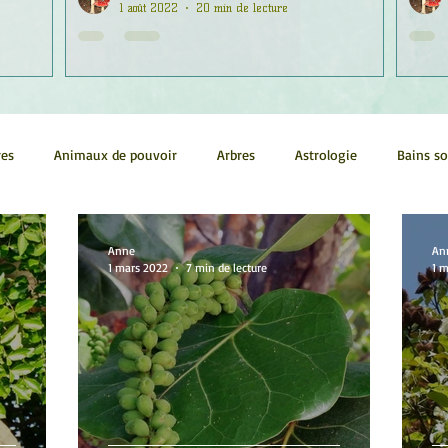
1 août 2022
20 min de lecture
res
Animaux de pouvoir
Arbres
Astrologie
Bains s
Conscience
Continuum
Corps humain
Couleurs
Anne
An
1 mars 2022
7 min de lecture
1 
métrie sacrée
Guides
Littérature
Minéraux
Numéro
tes
Pleines Lunes
Santé
Stages
Tarot