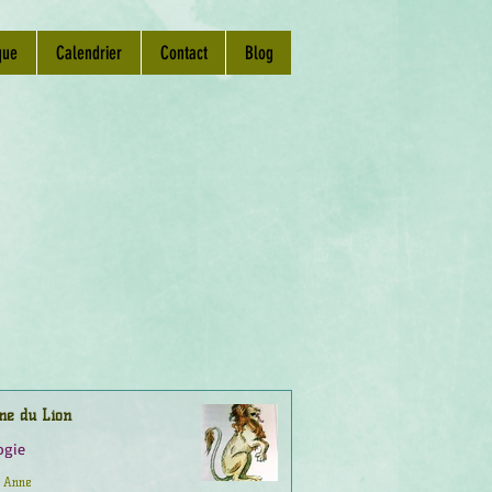
que
Calendrier
Contact
Blog
ne du Lion
ogie
Anne