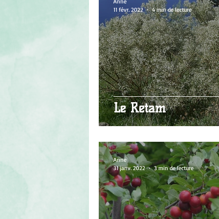
Anne
11 févr. 2022
4 min de lecture
Le Rétam
Anne
31 janv. 2022
3 min de lecture