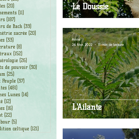
Le Doussié
les
(20)
20 posts
nements
(11)
11 posts
urs
(187)
187 posts
rs de Bach
(39)
39 posts
étrie sacrée
(20)
20 posts
Anne
des
(33)
33 posts
26 févr. 2022
11 min de lecture
érature
(8)
8 posts
éraux
(152)
152 posts
érologie
(26)
26 posts
ts de pouvoir
(30)
30 posts
am
(25)
25 posts
t Peuple
(37)
37 posts
ntes
(481)
481 posts
nes Lunes
(14)
14 posts
té
(12)
12 posts
L'Ailante
ges
(16)
16 posts
ot
(22)
22 posts
bour
(5)
5 posts
ition celtique
(121)
121 posts