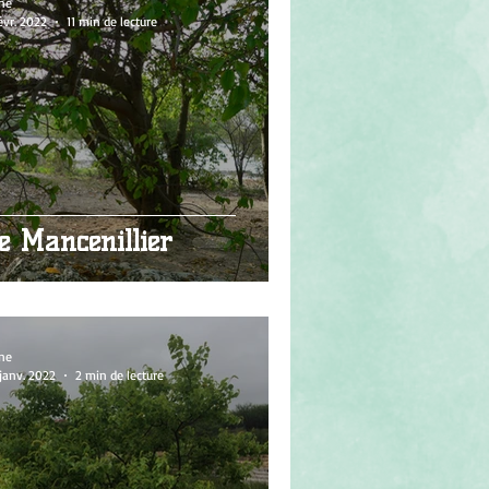
ne
évr. 2022
11 min de lecture
e Mancenillier
ne
janv. 2022
2 min de lecture