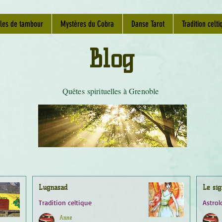
les de tambour
Mystères du Cobra
Danse Tarot
Tradition celti
Blog
Quêtes spirituelles à Grenoble
Lugnasad
Le sig
Tradition celtique
Astrol
Anne