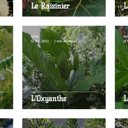
Le Raisinier
L
Anne
An
13 févr. 2022
2 min de lecture
12 
L'Oxyanthe
L