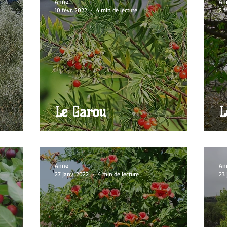
Anne
An
10 févr. 2022
4 min de lecture
2 f
Le Garou
L
Anne
An
27 janv. 2022
4 min de lecture
23 