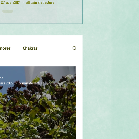
27 nov. 2017
38 min de lecture
onores
Chakras
Etoiles
Evénements
ne
mars 2022
5 min de lecture
logie
Objets de pouvoir