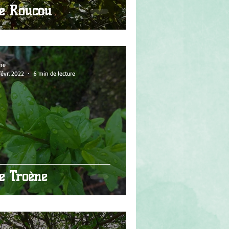
e Roucou
ne
févr. 2022
6 min de lecture
e Troène