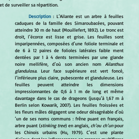
et de surveiller sa répartition.
Description
: L’Ailante est un arbre à feuilles 
caduques de la famille des Simaroubacées, pouvant 
atteindre 30 m de haut (Mouillefert, 1892). Le tronc est 
droit, l’écorce est lisse et grise. Les feuilles sont 
imparipennées, composées d’une foliole terminale et 
de 6 à 12 paires de folioles latérales faible ment 
dentées par 1 à 4 dents terminées par une glande 
noire mellifère, d’où son ancien nom 
Ailanthus 
glandulosa.
 Leur face supérieure est vert foncé, 
l’inférieure plus claire, pubescente et glanduleuse. Les 
feuilles peuvent atteindre les dimensions 
impressionnantes de 0,6 à 1 m de long et même 
davantage dans le cas de drageons (jusqu’à 1,67 m à 
Berlin selon Kowarik, 2007). Les feuilles froissées et 
les fleurs mâles dégagent une odeur désagréable d’où 
’un de ses noms communs : frêne puant en français, 
arbre puant (
stinking tree
) en anglais,
 ch’ou ch’un
 pour 
les Chinois urbains (Hu, 1979). C’est une plante 