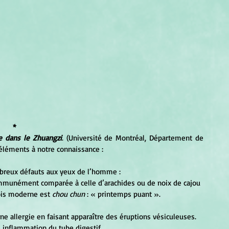
*
re dans le Zhuangzi
. (Université de Montréal, Département de 
éléments à notre connaissance :
nombreux défauts aux yeux de l’homme : 
mmunément comparée à celle d’arachides ou de noix de cajou 
ois moderne est 
chou chun
 : « printemps puant ». 
une allergie en faisant apparaître des éruptions vésiculeuses.
e inflammation du tube digestif. 