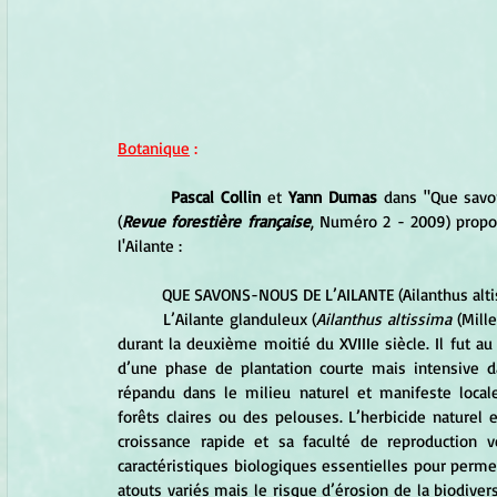
Botanique
 :
 Pascal Collin
 et 
Yann Dumas
 dans "Que savo
(
Revue forestière française
, Numéro 2 - 2009) propose
l'Ailante :
	QUE SAVONS-NOUS DE L’AILANTE (Ailanthus alti
	L’Ailante glanduleux (
Ailanthus altissima 
(Mill
durant la deuxième moitié du XVIIIe siècle. Il fut au 
d’une phase de plantation courte mais intensive dan
répandu dans le milieu naturel et manifeste loc
forêts claires ou des pelouses. L’herbicide naturel e
croissance rapide et sa faculté de reproduction 
caractéristiques biologiques essentielles pour permet
atouts variés mais le risque d’érosion de la biodiver