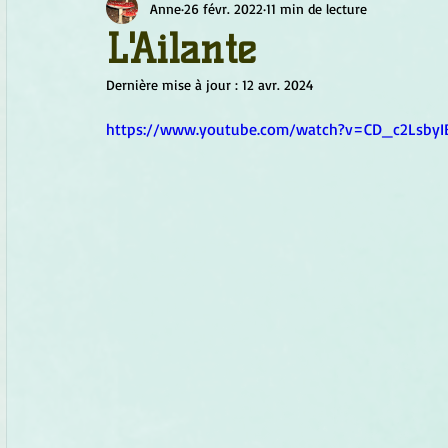
Anne
26 févr. 2022
11 min de lecture
Chamanisme
Champignons
Conscience
Continu
L'Ailante
Dernière mise à jour :
12 avr. 2024
Fleurs
Fleurs de Bach
Géométrie sacrée
Guide
https://www.youtube.com/watch?v=CD_c2LsbyI
Objets de pouvoir
Ogham
Petit Peuple
Plantes