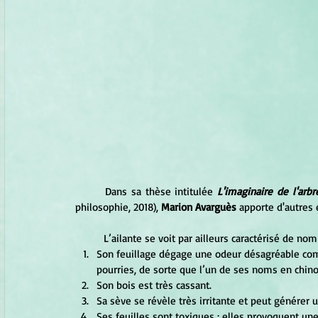
	Dans sa thèse intitulée 
L'imaginaire de l'arb
philosophie, 2018), 
Marion Avarguès 
apporte d'autres 
	L’ailante se voit par ailleurs caractérisé de 
Son feuillage dégage une odeur désagréable co
pourries, de sorte que l’un de ses noms en chin
Son bois est très cassant. 
Sa sève se révèle très irritante et peut générer 
Ses feuilles sont toxiques : elles provoquent un