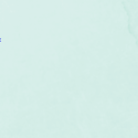
um
Corps humain
Couleurs
Etoiles
Evénements
s
Littérature
Minéraux
Numérologie
E
Pleines Lunes
Santé
Stages
Tarot