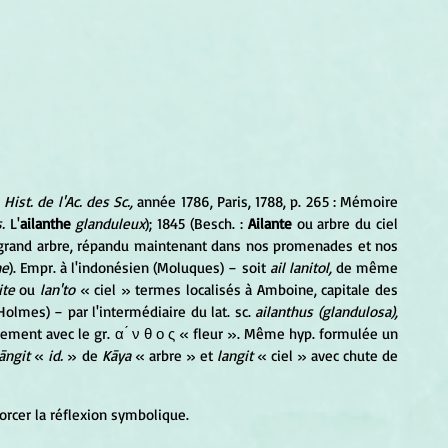
 
Hist. de l'Ac. des Sc.,
 année 1786, Paris, 1788, p. 265 : Mémoire 
.
 L'
ailanthe 
glanduleux
); 1845 (Besch. : 
Ailante
 ou arbre du ciel 
 grand arbre, répandu maintenant dans nos promenades et nos 
ne
). Empr. à l'indonésien (Moluques) − soit 
ail lanitol,
 de même 
ite
 ou 
lan'to 
« ciel » termes localisés à Amboine, capitale des 
 Holmes) − par l'intermédiaire du lat. sc. 
ailanthus (glandulosa),
ement avec le gr. α ́ ν θ ο ς « fleur ». Même hyp. formulée un 
āngit
 « 
id.
 » de 
Kāya
 « arbre » et 
langit
 « ciel » avec chute de 
orcer la réflexion symbolique.