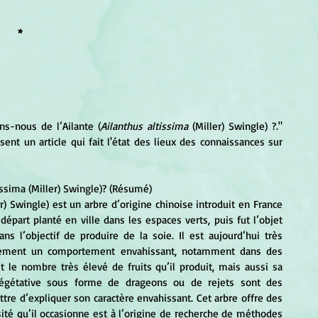
*
ns-nous de l’Ailante (
Ailanthus altissima
 (Miller) Swingle) ?." 
nt un article qui fait l'état des lieux des connaissances sur 
ssima (Miller) Swingle)? (Résumé) 
er) Swingle) est un arbre d’origine chinoise introduit en France 
départ planté en ville dans les espaces verts, puis fut l’objet 
s l’objectif de produire de la soie. Il est aujourd’hui très 
alement un comportement envahissant, notamment dans des 
t le nombre très élevé de fruits qu’il produit, mais aussi sa 
végétative sous forme de drageons ou de rejets sont des 
tre d’expliquer son caractère envahissant. Cet arbre offre des 
sité qu’il occasionne est à l’origine de recherche de méthodes 