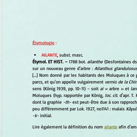
Étymologie
 :
AILANTE
, subst. masc.
Étymol. ET HIST. −
 1788 bot. 
ailanthe
 (Desfontaines ds
sur un nouveau genre d'arbre : 
Ailanthus glandulosus
[...] Nom donné par les habitants des Moluques à ce
parcs, et qu'on appelle vulgairement 
vernis de la Chi
sens (König 1939, pp. 10-11) − soit 
ai
 « arbre » et 
lan
Moluques (hyp. rapportée par König, 
loc. cit.
 d'apr. T.
dont la graphie 
-th-
 est peut-être due à son rapproch
peu différemment par Lok. 1927, no1141 : malais 
Kāyul
-k-
 initial.
Lire également la définition du nom 
ailante
 afin d'am