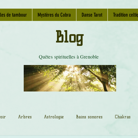
les de tambour
Mystères du Cobra
Danse Tarot
Tradition celti
Blog
Quêtes spirituelles à Grenoble
oir
Arbres
Astrologie
Bains sonores
Chakras