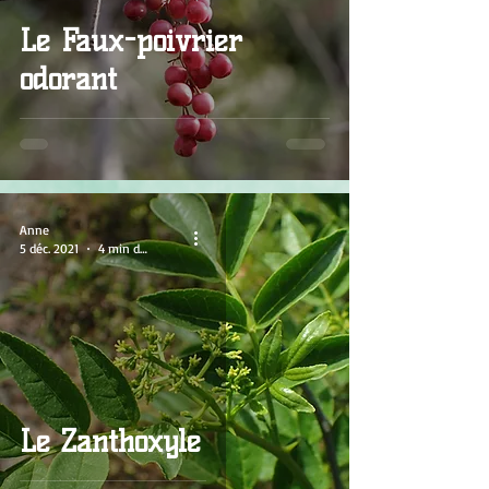
Le Faux-poivrier
odorant
Anne
5 déc. 2021
4 min de lecture
Le Zanthoxyle