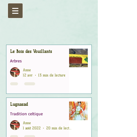
Le Bois des Vouillants
Arbres
Anne
12 avr.
13 min de lecture
Lugnasad
Tradition celtique
Anne
1 août 2022
20 min de lecture