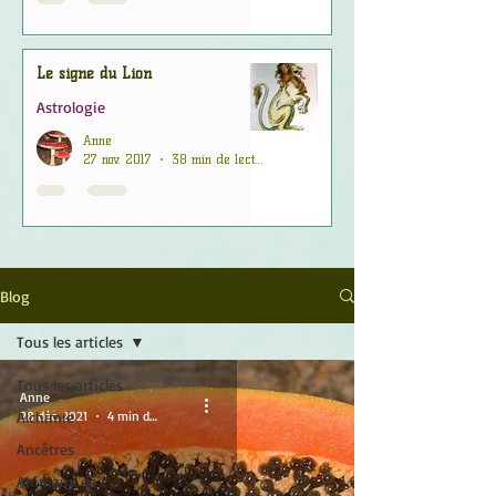
Le signe du Lion
Astrologie
Anne
27 nov. 2017
38 min de lecture
Blog
Tous les articles
Tous les articles
Anne
Alchimie
28 déc. 2021
4 min de lecture
Ancêtres
Animaux de