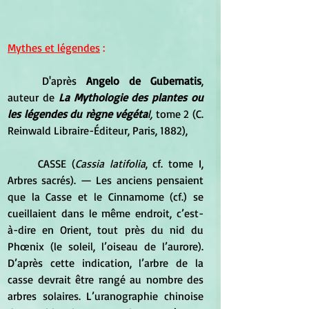
Mythes et légendes
 :
	D'après 
Angelo de Gubernatis
, 
auteur de 
La Mythologie des plantes ou 
les légendes du règne végéta
l, 
tome 2 (C. 
Reinwald Libraire-Éditeur, Paris, 1882),
	CASSE (
Cassia latifolia
, cf. tome I, 
Arbres sacrés). — Les anciens pensaient 
que la Casse et le Cinnamome (cf.) se 
cueillaient dans le même endroit, c’est-
à-dire en Orient, tout près du nid du 
Phœnix (le soleil, l’oiseau de l’aurore). 
D’après cette indication, l’arbre de la 
casse devrait être rangé au nombre des 
arbres solaires. L’uranographie chinoise 