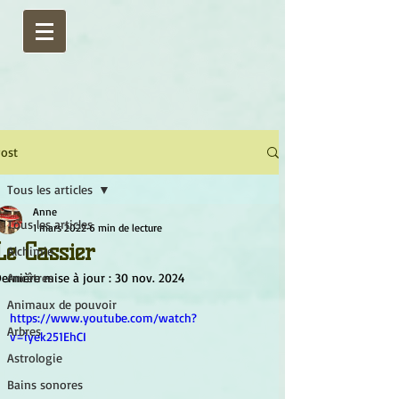
ost
Tous les articles
Anne
Tous les articles
1 mars 2022
6 min de lecture
Le Cassier
Alchimie
ernière mise à jour :
Ancêtres
30 nov. 2024
Animaux de pouvoir
https://www.youtube.com/watch?
Arbres
v=iyek251EhCI
Astrologie
Bains sonores