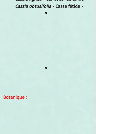
Cassia obtusifolia
 - Casse fétide -
*
*
Botanique
 :