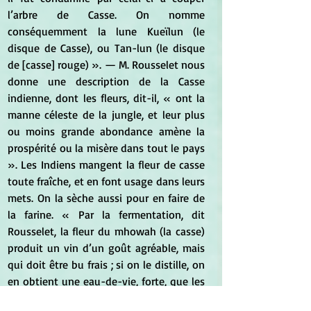
l’arbre de Casse. On nomme 
conséquemment la lune Kueïlun (le 
disque de Casse), ou Tan-lun (le disque 
de [casse] rouge) ». — M. Rousselet nous 
donne une description de la Casse 
indienne, dont les fleurs, dit-il, « ont la 
manne céleste de la jungle, et leur plus 
ou moins grande abondance amène la 
prospérité ou la misère dans tout le pays 
». Les Indiens mangent la fleur de casse 
toute fraîche, et en font usage dans leurs 
mets. On la sèche aussi pour en faire de 
la farine. « Par la fermentation, dit 
Rousselet, la fleur du mhowah (la casse) 
produit un vin d’un goût agréable, mais 
qui doit être bu frais ; si on le distille, on 
en obtient une eau-de-vie, forte, que les 
Indiens considèrent comme la plus 