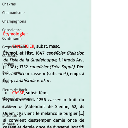
Chakras
Chamanisme
Champignons
Conscience
Étymologie
 :
Continuum
CANÉFICIER
, subst. masc.
Corps humain
Étymol. et Hist.
 1647 
canéficier (Relation 
Couleurs
de l'isle de la Guadelouppe,
 f. 14rods Arv., 
Etoiles
p. 138) ; 1752 
caneficier (Trév. Suppl.).
 Dér. 
Evénements
de 
canéfice
 « casse » (suff. 
-ier
*), empr. à 
l'esp. 
cañafístula
 « 
id.
 ».
Fleurs
Fleurs de Bach
CASSE
, subst. fém..
Géométrie sacrée
Étymol. et Hist.
 1256 
cassee
 « fruit du 
cassier » (Aldebrant de Sienne, 52, ds 
Guides
Quem. : Ki vient le melancolie purgier [...] 
Littérature
si convient destremper demie once de 
Minéraux
cassee
 et demie once de dyasené laxatif) 