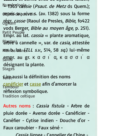
Numérologie
− 1365 
cassie
 (
Psaut. de Metz 
ds Quem.); 
repris au xive s. (av. 1382) sous la forme 
Objets de pouvoir
régr. 
casse 
(Raoul de Presles, 
Bible,
 fo422 
Ogham
vods Berger, 
Bible au moyen âge,
 p. 251). 
Petit Peuple
Empr. au lat.
 cassia
 « plante aromatique, 
Plantes
arbre à cannelle », var. de 
casia,
 attestée 
en b. lat. (
TLL s.v.,
 514, 58 
sq.
) lui-même 
Pleines Lunes
empr. au gr. κ α σ ι ́ α, κ α σ σ ι ́ α 
Santé
désignant la plante.
Stages
Lire aussi la définition des noms 
Tarot
canéficier
 et 
casse
 afin d'amorcer la 
Tambour
réflexion symbolique.
Tradition celtique
Autres noms
 : 
Cassia fistula 
- Arbre de 
pluie dorée - Averse dorée - Canéficier - 
Canéfier - Cytise indien - Douche d'or - 
Faux caroubier - Faux séné - 
Cassia lignea
 - Cannelier de Chine -