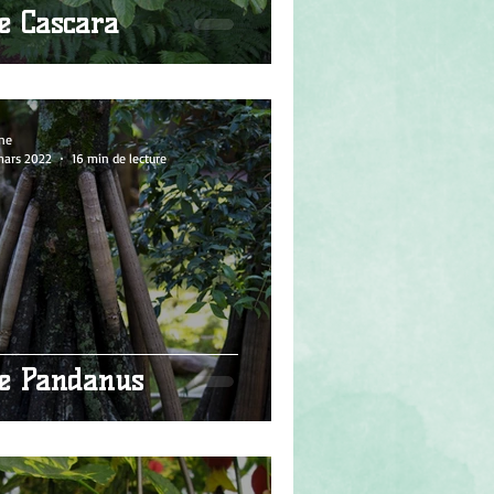
e Cascara
ne
mars 2022
16 min de lecture
e Pandanus