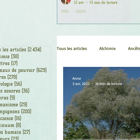
12 avr.
13 min de lecture
Tous les articles
Alchimie
Ancêt
 les articles
(2 434)
2 434 posts
himie
(38)
38 posts
êtres
(17)
17 posts
maux de pouvoir
(629)
629 posts
Chamanisme
Champignons
res
(278)
278 posts
Anne
ologie
(56)
56 posts
3 avr. 2022
14 min de lecture
s sonores
(36)
36 posts
kras
(9)
9 posts
Fleurs
Fleurs de Bach
Géo
manisme
(29)
29 posts
mpignons
(200)
200 posts
cience
(16)
16 posts
Ogham
Petit Peuple
Plan
tinuum
(8)
8 posts
ps humain
(27)
27 posts
leurs
(23)
23 posts