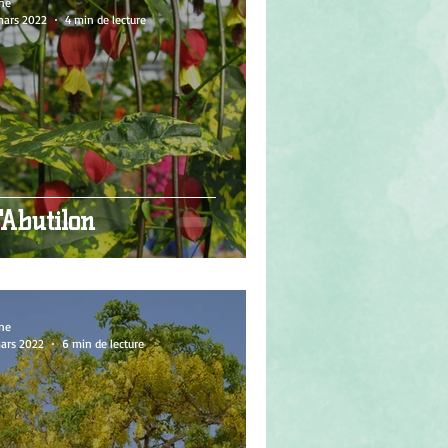
ne
mars 2022
4 min de lecture
'Abutilon
ne
mars 2022
6 min de lecture