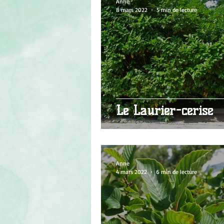
Anne
8 mars 2022
5 min de lecture
Le Laurier-cerise
Anne
4 mars 2022
6 min de lecture