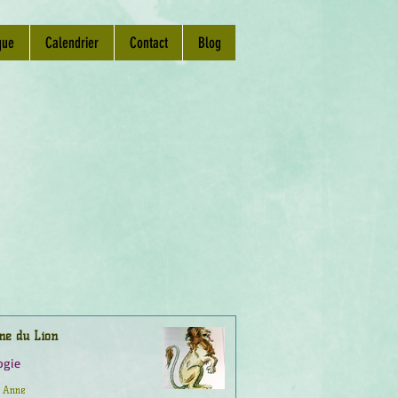
que
Calendrier
Contact
Blog
ne du Lion
ogie
Anne