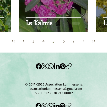
Le Kalmie
L
3
4
5
6
7
© 2014-2026 Association Luminessens.
associationluminessens@gmail.com
SIRET : 923 970 743 00012