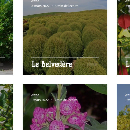
Anne
An
8 mars 2022
3 min de lecture
6 
Le Belvédère
L
Anne
An
1 mars 2022
3 min de lecture
1 