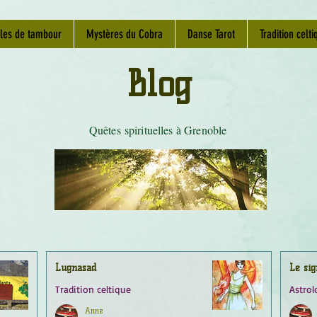
les de tambour
Mystères du Cobra
Danse Tarot
Tradition celti
Blog
Quêtes spirituelles à Grenoble
Lugnasad
Le sig
Tradition celtique
Astrol
Anne