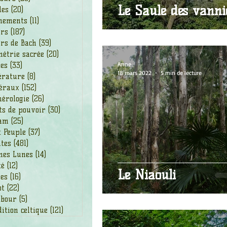
Le Saule des vanni
les
(20)
20 posts
nements
(11)
11 posts
urs
(187)
187 posts
rs de Bach
(39)
39 posts
étrie sacrée
(20)
20 posts
Anne
des
(33)
33 posts
18 mars 2022
5 min de lecture
érature
(8)
8 posts
éraux
(152)
152 posts
érologie
(26)
26 posts
ts de pouvoir
(30)
30 posts
am
(25)
25 posts
t Peuple
(37)
37 posts
ntes
(481)
481 posts
nes Lunes
(14)
14 posts
té
(12)
12 posts
Le Niaouli
ges
(16)
16 posts
ot
(22)
22 posts
bour
(5)
5 posts
ition celtique
(121)
121 posts