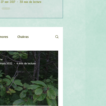
27 nov. 2017
38 min de lecture
onores
Chakras
Etoiles
Evénements
ne
 mars 2022
4 min de lecture
logie
Objets de pouvoir