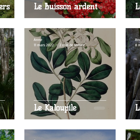
ers
Le Buisson ardent
L
Anne
An
11 mars 2022
2 min de lecture
8 
Le Kaloupilé
L