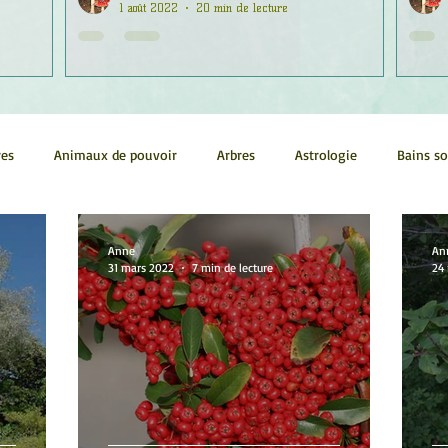
1 août 2022
20 min de lecture
res
Animaux de pouvoir
Arbres
Astrologie
Bains s
Conscience
Continuum
Corps humain
Couleurs
Anne
An
31 mars 2022
7 min de lecture
24
métrie sacrée
Guides
Littérature
Minéraux
Numéro
tes
Pleines Lunes
Santé
Stages
Tarot