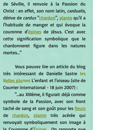
de Séville, il renvoie à la Passion du 
Christ : en effet, son nom latin, 
carduelis
, 
dérive de 
cardus
 "
chardon
", 
plante
 qu'il a 
l'habitude de manger et qui évoque la 
couronne d'
épines
 de Jésus. C'est avec 
cette signification symbolique que le 
chardonneret figure dans les natures 
mortes..."
	Vous pouvez lire un article du blog 
très intéressant de Danielle Sastre 
les 
B
elles plu
mes
 L'enfant et l'oiseau (site de 
Courrier international - 18 juin 2007) :
	"...au XIIIème, il figurait déjà comme 
symbole de la Passion, avec son front 
taché de sang et son goût pour les 
fleurs
de 
chardon
, 
plante
 très acérée qui 
renvoyait symboliquement son image à 
la Couronne d’
Épines
... On rapporte que 