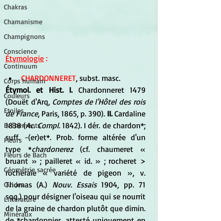
Chakras
Chamanisme
Champignons
Conscience
Étymologie
 :
Continuum
CHARDONNERET
, subst. masc. 
Corps humain
Étymol. et Hist. I.
 Chardonneret 1479 
Couleurs
(Douët d'Arq, 
Comptes de l'Hôtel des rois 
Etoiles
de France
, Paris, 1865, p. 390).
 II.
 Cardaline 
1838 (
Ac. Compl.
 1842). I dér. de chardon*; 
Evénements
suff. -(er)et*. Prob. forme altérée d'un 
Fleurs
type *
chardonerez
 (cf. chaumeret « 
Fleurs de Bach
bruant » ; pailleret « id. » ; rocheret > 
Géométrie sacrée
rocheraie « variété de pigeon », v. 
Thomas (A.)
 Nouv. Essais
 1904, pp. 71 
Guides
sqq.) pour désigner l'oiseau qui se nourrit 
Littérature
de la graine de chardon plutôt que dimin. 
Minéraux
de *chardonnier, attesté uniquement en 