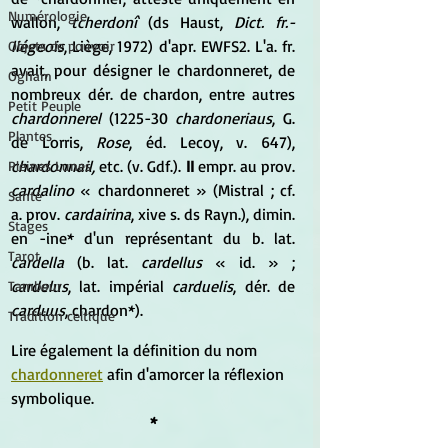
Numérologie
wallon,
 tcherdonî
 (ds Haust, 
Dict. fr.-
liégeois
, Liège, 1972) d'apr. EWFS2. L'a. fr. 
Objets de pouvoir
avait, pour désigner le chardonneret, de 
Ogham
nombreux dér. de chardon, entre autres
Petit Peuple
chardonnerel
 (1225-30
 chardoneriaus
, G. 
Plantes
de Lorris, 
Rose
, éd. Lecoy, v. 647), 
chardonnail,
 etc. (v. Gdf.).
 II 
empr. au prov. 
Pleines Lunes
cardalino
 « chardonneret » (Mistral ; cf. 
Santé
a. prov. 
cardairina
, xive s. ds Rayn.), dimin. 
Stages
en -ine* d'un représentant du b. lat.
Tarot
cardella
 (b. lat.
 cardellus
 « id. » ; 
cardelus
, lat. impérial 
carduelis
, dér. de
Tambour
carduus
, chardon*).
Tradition celtique
Lire également la définition du nom 
chardonneret
 afin d'amorcer la réflexion 
symbolique.
*