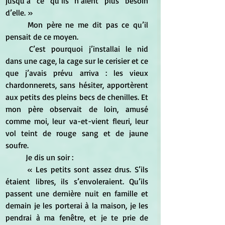
jusqu’à ce qu’ils n’aient plus besoin 
d’elle. » 
	Mon père ne me dit pas ce qu’il 
pensait de ce moyen. 
	C’est pourquoi j’installai le nid 
dans une cage, la cage sur le cerisier et ce 
que j’avais prévu arriva : les vieux 
chardonnerets, sans hésiter, apportèrent 
aux petits des pleins becs de chenilles. Et 
mon père observait de loin, amusé 
comme moi, leur va-et-vient fleuri, leur 
vol teint de rouge sang et de jaune 
soufre. 
	Je dis un soir : 
	« Les petits sont assez drus. S’ils 
étaient libres, ils s’envoleraient. Qu’ils 
passent une dernière nuit en famille et 
demain je les porterai à la maison, je les 
pendrai à ma fenêtre, et je te prie de 