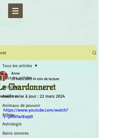
ost
Tous les articles
Anne
Tous les articles
25 mars 2019
14 min de lecture
Le Chardonneret
Alchimie
ernière mise à jour :
Ancêtres
22 mars 2024
Animaux de pouvoir
https://www.youtube.com/watch?
Arbres
v=pMXfwtEepJ0
Astrologie
Bains sonores