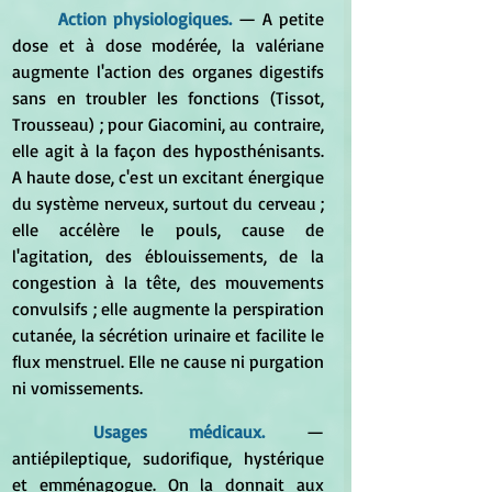
Action physiologiques.
— 
A petite 
dose et à dose modérée, la valériane 
augmente l'action des organes digestifs 
sans en troubler les fonctions (Tissot, 
Trousseau) ; pour Giacomini, au contraire, 
elle agit à la façon des hyposthénisants. 
A haute dose, c'est un excitant énergique 
du système nerveux, surtout du cerveau ; 
elle accélère le pouls, cause de 
l'agitation, des éblouissements, de la 
congestion à la tête, des mouvements 
convulsifs ; elle augmente la perspiration 
cutanée, la sécrétion urinaire et facilite le 
flux menstruel. Elle ne cause ni purgation 
ni vomissements.
	Usages médicaux. 
— 
antiépileptique, sudorifique, hystérique 
et emménagogue. On la donnait aux 