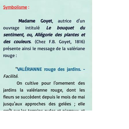
Symbolisme
 :
Madame Goyet
, autrice d'un 
ouvrage intitulé 
Le bouquet du 
sentiment, ou, Allégorie des plantes et 
des couleurs
.
 (Chez F.B. Goyet, 1816) 
présente ainsi le message de la valériane 
rouge :
	"
VALÉRIANNE rouge des jardins. -
Facilité.
	On cultive pour l'ornement des 
jardins la valérianne rouge, dont les 
fleurs se succèdent depuis le mois de mai 
jusqu'aux approches des gelées ; elle 
croît sur les terrains rudes et pierreux, et 
même dans les fentes des murailles."