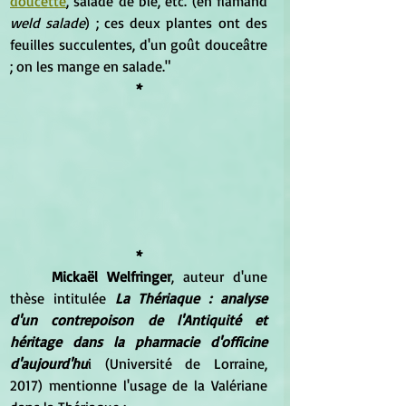
doucette
, salade de blé, etc. (en flamand 
weld salade
) ; ces deux plantes ont des 
feuilles succulentes, d'un goût douceâtre 
; on les mange en salade."
*
*
	Mickaël Welfringer
, auteur d'une 
thèse intitulée 
La Thériaque : analyse 
d'un contrepoison de l'Antiquité et 
héritage dans la pharmacie d'officine 
d'aujourd'hu
i (Université de Lorraine, 
2017) mentionne l'usage de la Valériane 