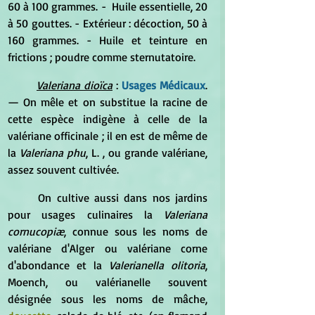
60 à 100 grammes. -  Huile essentielle, 20 
à 50 gouttes. - Extérieur : décoction, 50 à 
160 grammes. - Huile et teinture en 
frictions ; poudre comme sternutatoire.
Valeriana dioïca
:
 Usages Médicaux
. 
—
 On mêle et on substitue la racine de 
cette espèce indigène à celle de la 
valériane officinale ; il en est de même de 
la 
Valeriana phu
, L. , ou grande valériane, 
assez souvent cultivée.
	On cultive aussi dans nos jardins 
pour usages culinaires la 
Valeriana 
cornucopiæ
, connue sous les noms de 
valériane d'Alger ou valériane corne 
d'abondance et la
 Valerianella olitoria
, 
Moench, ou valérianelle souvent 
désignée sous les noms de mâche, 