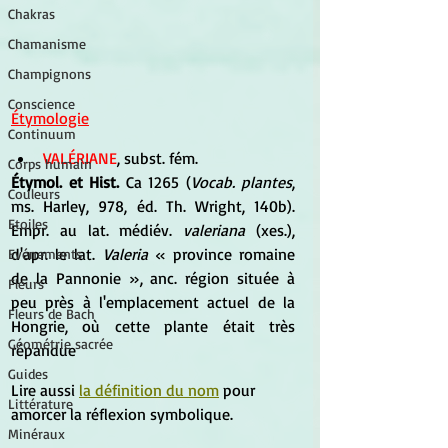
Chakras
Chamanisme
Champignons
Conscience
Étymologie
Continuum
VALÉRIANE
, subst. fém. 
Corps humain
Étymol. et Hist.
 Ca 1265 (
Vocab. plantes
, 
Couleurs
ms. Harley, 978, éd. Th. Wright, 140b). 
Etoiles
Empr. au lat. médiév. 
valeriana
 (xes.), 
d'apr. le lat.
 Valeria 
« province romaine 
Evénements
de la Pannonie », anc. région située à 
Fleurs
peu près à l'emplacement actuel de la 
Fleurs de Bach
Hongrie, où cette plante était très 
Géométrie sacrée
répandue
Guides
Lire aussi 
la définition du nom
 pour  
Littérature
amorcer la réflexion symbolique.
Minéraux