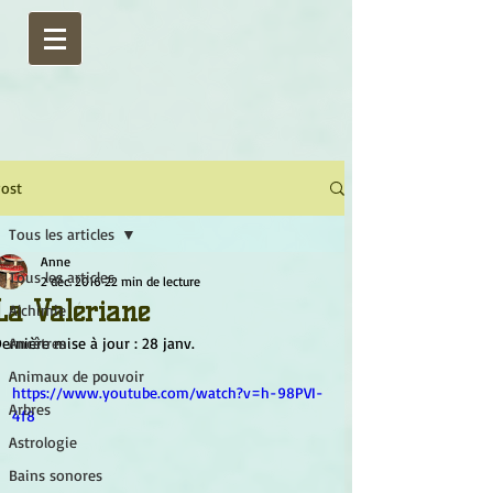
ost
Tous les articles
Anne
Tous les articles
2 déc. 2016
22 min de lecture
La Valériane
Alchimie
ernière mise à jour :
Ancêtres
28 janv.
Animaux de pouvoir
https://www.youtube.com/watch?v=h-98PVI-
Arbres
4f8
Astrologie
Bains sonores