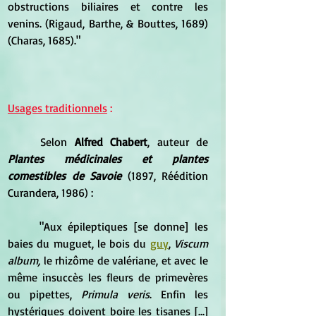
obstructions biliaires et contre les 
venins. (Rigaud, Barthe, & Bouttes, 1689) 
(Charas, 1685)."
Usages traditionnels
 :
	Selon 
Alfred Chabert
, auteur de 
Plantes médicinales et plantes 
comestibles de Savoie
 (1897, Réédition 
Curandera, 1986) :
	"Aux épileptiques [se donne] les 
baies du muguet, le bois du 
guy
, 
Viscum 
album,
 le rhizôme de valériane, et avec le 
même insuccès les fleurs de primevères 
ou pipettes,
 Primula veris
. Enfin les 
hystériques doivent boire les tisanes [...] 