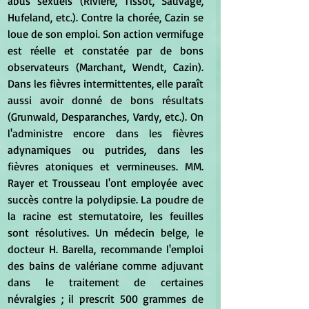
abus sexuels (Rivière, Tissot, Sauvage, 
Hufeland, etc.). Contre la chorée, Cazin se 
loue de son emploi. Son action vermifuge 
est réelle et constatée par de bons 
observateurs (Marchant, Wendt, Cazin). 
Dans les fièvres intermittentes, elle paraît 
aussi avoir donné de bons résultats 
(Grunwald, Desparanches, Vardy, etc.). On 
l'administre encore dans les fièvres 
adynamiques ou putrides, dans les 
fièvres atoniques et vermineuses. MM. 
Rayer et Trousseau l'ont employée avec 
succès contre la polydipsie. La poudre de 
la racine est sternutatoire, les feuilles 
sont résolutives. Un médecin belge, le 
docteur H. Barella, recommande l'emploi 
des bains de valériane comme adjuvant 
dans le traitement de certaines 
névralgies ; il prescrit 500 grammes de 