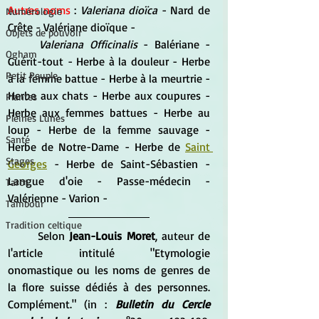
Autres noms 
:
 Valeriana dioïca 
- Nard de 
Numérologie
Crête - Valériane dioïque -
Objets de pouvoir
Valeriana Officinalis
 - Balériane - 
Ogham
Guérit-tout - Herbe à la douleur - Herbe 
Petit Peuple
à la femme battue - Herbe à la meurtrie - 
Herbe aux chats - Herbe aux coupures - 
Plantes
Herbe aux femmes battues - Herbe au 
Pleines Lunes
loup - Herbe de la femme sauvage - 
Santé
Herbe de Notre-Dame - Herbe de 
Saint 
Stages
Georges
 - Herbe de Saint-Sébastien - 
Langue d'oie - Passe-médecin - 
Tarot
Valérienne - Varion - 
Tambour
Tradition celtique
	Selon
 Jean-Louis Moret
, auteur de 
l'article intitulé "Etymologie 
onomastique ou les noms de genres de 
la flore suisse dédiés à des personnes. 
Complément." (in : 
Bulletin du Cercle 