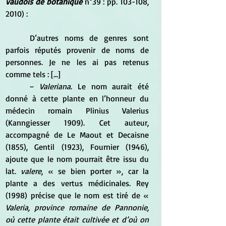
vaudois de botanique
 n°39 : pp. 103-108, 
2010) :
	D’autres noms de genres sont 
parfois réputés provenir de noms de 
personnes. Je ne les ai pas retenus 
comme tels : [...]
	– 
Valeriana
. Le nom aurait été 
donné à cette plante en l’honneur du 
médecin romain Plinius Valerius 
(Kanngiesser 1909). Cet auteur, 
accompagné de Le Maout et Decaisne 
(1855), Gentil (1923), Fournier (1946), 
ajoute que le nom pourrait être issu du 
lat. 
valere
, « se bien porter », car la 
plante a des vertus médicinales. Rey 
(1998) précise que le nom est tiré de «
Valeria, province romaine de Pannonie, 
où cette plante était cultivée et d’où on 