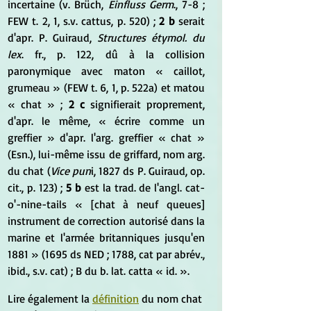
incertaine (v. Brüch, 
Einfluss Germ
., 7-8 ; 
FEW t. 2, 1, s.v. cattus, p. 520) ; 
2 b 
serait 
d'apr. P. Guiraud, 
Structures étymol. du 
lex
. fr., p. 122, dû à la collision 
paronymique avec maton « caillot, 
grumeau » (FEW t. 6, 1, p. 522a) et matou 
« chat » ; 
2 c
 signifierait proprement, 
d'apr. le même, « écrire comme un 
greffier » d'apr. l'arg. greffier « chat » 
(Esn.), lui-même issu de griffard, nom arg. 
du chat (
Vice pun
i, 1827 ds P. Guiraud, op. 
cit., p. 123) ;
 5 b 
est la trad. de l'angl. cat-
o'-nine-tails « [chat à neuf queues] 
instrument de correction autorisé dans la 
marine et l'armée britanniques jusqu'en 
1881 » (1695 ds NED ; 1788, cat par abrév., 
ibid., s.v. cat) ; B du b. lat. catta « id. ».
Lire également la 
définition
 du nom chat 