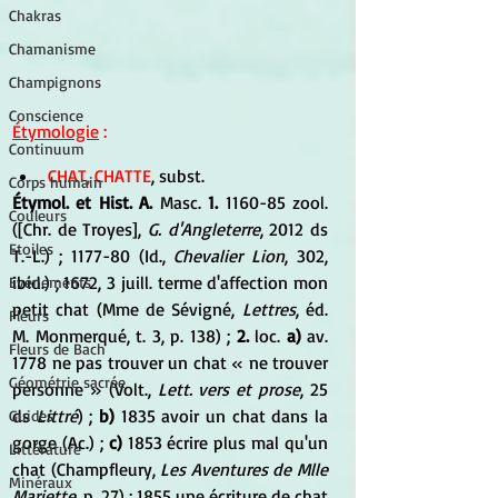
Chakras
Chamanisme
Champignons
Conscience
Étymologie
 :
Continuum
CHAT, CHATTE
, subst. 
Corps humain
Étymol. et Hist. A.
 Masc. 
1.
 1160-85 zool. 
Couleurs
([Chr. de Troyes], 
G. d'Angleterre
, 2012 ds 
Etoiles
T.-L.) ; 1177-80 (Id.,
 Chevalier Lion
, 302, 
ibid.) ; 1672, 3 juill. terme d'affection mon 
Evénements
petit chat (Mme de Sévigné, 
Lettres
, éd. 
Fleurs
M. Monmerqué, t. 3, p. 138) ; 
2.
 loc. 
a)
 av. 
Fleurs de Bach
1778 ne pas trouver un chat « ne trouver 
Géométrie sacrée
personne » (Volt., 
Lett. vers et prose
, 25 
ds 
Littré
) ; 
b)
 1835 avoir un chat dans la 
Guides
gorge (Ac.) ; 
c)
 1853 écrire plus mal qu'un 
Littérature
chat (Champfleury, 
Les Aventures de Mlle 
Minéraux
Mariette
, p. 27) ; 1855 une écriture de chat 