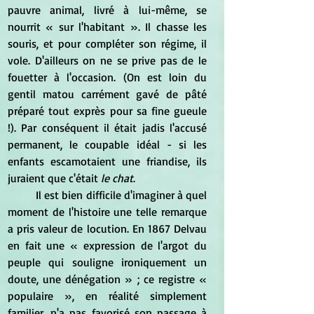
pauvre animal, livré à lui-même, se 
nourrit « sur l'habitant ». Il chasse les 
souris, et pour compléter son régime, il 
vole. D'ailleurs on ne se prive pas de le 
fouetter à l'occasion. (On est loin du 
gentil matou carrément gavé de pâté 
préparé tout exprès pour sa fine gueule 
!). Par conséquent il était jadis l'accusé 
permanent, le coupable idéal - si les 
enfants escamotaient une friandise, ils 
juraient que c'était 
le chat
.
	Il est bien difficile d'imaginer à quel 
moment de l'histoire une telle remarque 
a pris valeur de locution. En 1867 Delvau 
en fait une « expression de l'argot du 
peuple qui souligne ironiquement un 
doute, une dénégation » ; ce registre « 
populaire », en réalité simplement 
familier, n'a pas favorisé son passage à 