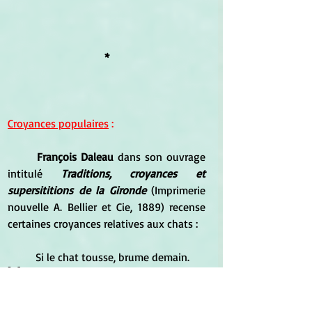
*
Croyances populaires
 :
François Daleau
 dans son ouvrage 
intitulé
 Traditions, croyances et 
supersititions de la Gironde
 (Imprimerie 
nouvelle A. Bellier et Cie, 1889) recense 
certaines croyances relatives aux chats :
	Si le chat tousse, brume demain.
[...]
CHAT.
 - On ne doit pas garder de 
chatons d'une première ventrée, ils ne 