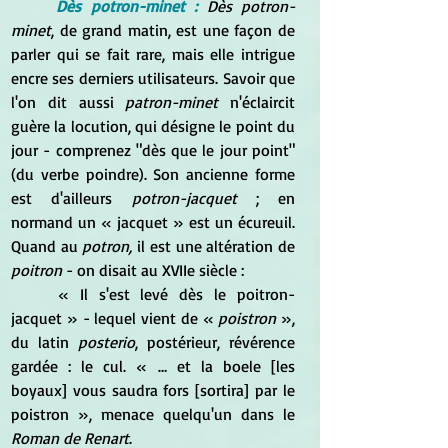
Dès potron-minet :
 Dès potron-
minet
, de grand matin, est une façon de 
parler qui se fait rare, mais elle intrigue 
encre ses derniers utilisateurs. Savoir que 
l'on dit aussi 
patron-minet
 n'éclaircit 
guère la locution, qui désigne le point du 
jour - comprenez "dès que le jour point" 
(du verbe poindre). Son ancienne forme 
est d'ailleurs
 potron-jacquet
 ; en 
normand un 
« jacquet » est un écureuil. 
Quand au 
potron,
 il est une altération de 
poitron
 - on disait au XVIIe siècle :
	« Il s'est levé dès le poitron-
jacquet » - lequel vient de « 
poistron
 », 
du latin 
posterio
, postérieur, révérence 
gardée : le cul. « … et la boele [les 
boyaux] vous saudra fors [sortira] par le 
poistron », menace quelqu'un dans le 
Roman de Renart
.