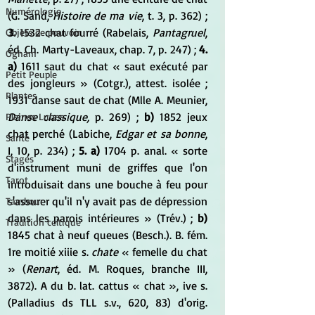
Numérologie
(G. Sand, 
Histoire de ma vie
, t. 3, p. 362) ; 
3.
 1532 chat fourré (Rabelais, 
Pantagruel
, 
Objets de pouvoir
éd. Ch. Marty-Laveaux, chap. 7, p. 247) ; 
4. 
Ogham
a) 
1611 saut du chat « saut exécuté par 
Petit Peuple
des jongleurs » (Cotgr.), attest. isolée ; 
Plantes
1931 danse saut de chat (Mlle A. Meunier, 
Danse classique,
 p. 269) ; 
b)
 1852 jeux 
Pleines Lunes
chat perché (Labiche, 
Edgar et sa bonne
, 
Santé
I, 10, p. 234) ; 
5. a)
 1704 p. anal. « sorte 
Stages
d'instrument muni de griffes que l'on 
Tarot
introduisait dans une bouche à feu pour 
s'assurer qu'il n'y avait pas de dépression 
Tambour
dans les parois intérieures » (Trév.) ; 
b)
Tradition celtique
1845 chat à neuf queues (Besch.). B. fém. 
1re moitié xiiie s. 
chate
 « femelle du chat 
» (
Renart
, éd. M. Roques, branche III, 
3872). A du b. lat. cattus « chat », ive s. 
(Palladius ds TLL s.v., 620, 83) d'orig. 