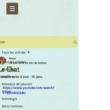
ost
Tous les articles
Anne
Tous les articles
28 juin 2016
54 min de lecture
Le Chat
Alchimie
ernière mise à jour :
Ancêtres
14 janv.
Animaux de pouvoir
https://www.youtube.com/watch?
Arbres
v=BEtF8kXikBU
Astrologie
Bains sonores