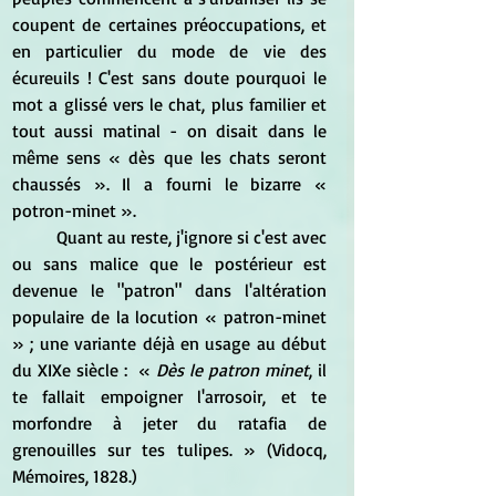
coupent de certaines préoccupations, et 
en particulier du mode de vie des 
écureuils ! C'est sans doute pourquoi le 
mot a glissé vers le chat, plus familier et 
tout aussi matinal - on disait dans le 
même sens « dès que les chats seront 
chaussés ». Il a fourni le bizarre « 
potron-minet ».
	Quant au reste, j'ignore si c'est avec 
ou sans malice que le postérieur est 
devenue le "patron" dans l'altération 
populaire de la locution « patron-minet 
» ; une variante déjà en usage au début 
du XIXe siècle :  « 
Dès le patron minet
, il 
te fallait empoigner l'arrosoir, et te 
morfondre à jeter du ratafia de 
grenouilles sur tes tulipes. » (Vidocq, 
Mémoires, 1828.)