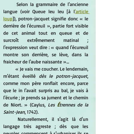
	Selon la grammaire de l'ancienne 
langue (voir Queue leu leu [à l
'article 
loup
]), potron-jacquet signifie donc « le 
derrière de l'écureuil », partie fort visible 
de cet animal tout en queue et de 
surcroît extrêmement matinal ; 
l'expression veut dire : « quand l'écureuil 
montre son derrière, se lève, dans la 
fraicheur de l'aube naissante »...
	« Je vais me coucher. Le lendemain, 
m'étant éveillé 
dès le potron-jacquet
, 
comme mon père ronflait encore, parce 
que le in l'avait surpris au bal, je vais à 
l'écurie ; je prends sa jument et le chemin 
de Niort. » (Caylus, 
Les 
É
trennes de la 
Saint-Jean
, 1742).
	Naturellement, il s'agit là d'un 
langage très agreste ; dès que les 
peuples commencent à s'urbaniser ils se 