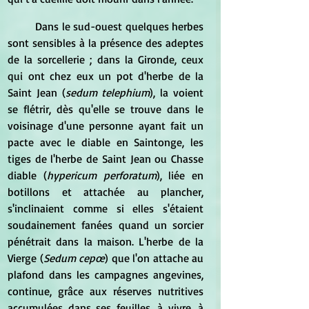
	Dans le sud-ouest quelques herbes 
sont sensibles à la présence des adeptes 
de la sorcellerie ; dans la Gironde, ceux 
qui ont chez eux un pot d'herbe de la 
Saint Jean (
sedum telephium
), la voient 
se flétrir, dès qu'elle se trouve dans le 
voisinage d'une personne ayant fait un 
pacte avec le diable en Saintonge, les 
tiges de l'herbe de Saint Jean ou Chasse 
diable (
hypericum perforatum
), liée en 
botillons et attachée au plancher, 
s'inclinaient comme si elles s'étaient 
soudainement fanées quand un sorcier 
pénétrait dans la maison. L'herbe de la 
Vierge (
Sedum cepœ
) que l'on attache au 
plafond dans les campagnes angevines, 
continue, grâce aux réserves nutritives 
accumulées dans ses feuilles, à vivre, à 