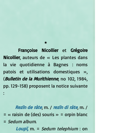
*
Françoise Nicollier 
et 
Grégoire 
Nicollier
, auteurs de « Les plantes dans 
la vie quotidienne à Bagnes : noms 
patois et utilisations domestiques », 
(
Bulletin de la Murithienne
, no 102,‎ 1984, 
pp. 129-158) proposent la notice suivante 
:
Rezïn de ràte
, m. / 
rezïn di ràte
, m. / 
= « raisin de (des) souris » = orpin blanc 
= 
Sedum album
. 
Loupï,
 m. = 
Sedum telephium
 : on 