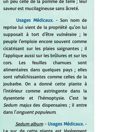
un peu celle de la pomme de terre ; leur 
saveur est mucilagineuse sans âcreté. 
Usages Médicaux. 
- Son nom de 
reprise lui vient de la propriété qu'on lui 
supposait à tort d'être vulnéraire ; le 
peuple l'emploie encore souvent comme 
cicatrisant sur les plaies saignantes ; il 
l'applique aussi sur les brûlures et sur les 
cors. Les feuilles charnues sont 
alimentaires dans quelques pays ; elles 
sont rafraîchissantes comme celles de la 
joubarbe. On a donné cette plante à 
l'intérieur comme astringente dans la 
dysenterie et l'hémoptysie. C'est le 
Sedum majus
 des dispensaires ; il entre 
dans l'
onguent populeum
.
Sedum album
 -
 Usages Médicaux. 
- 
Le suc de cette plante est légèrement 