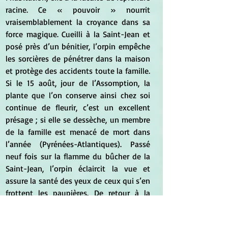
racine. Ce « pouvoir » nourrit 
vraisemblablement la croyance dans sa 
force magique. Cueilli à la Saint-Jean et 
posé près d’un bénitier, l’orpin empêche 
les sorcières de pénétrer dans la maison 
et protège des accidents toute la famille. 
Si le 15 août, jour de l’Assomption, la 
plante que l’on conserve ainsi chez soi 
continue de fleurir, c’est un excellent 
présage ; si elle se dessèche, un membre 
de la famille est menacé de mort dans 
l’année (Pyrénées-Atlantiques). Passé 
neuf fois sur la flamme du bûcher de la 
Saint-Jean, l’orpin éclaircit la vue et 
assure la santé des yeux de ceux qui s’en 
frottent les paupières. De retour à la 
maison, on le fixe dans le creux d’une 
poutre. S’il prend racine, le présage est 