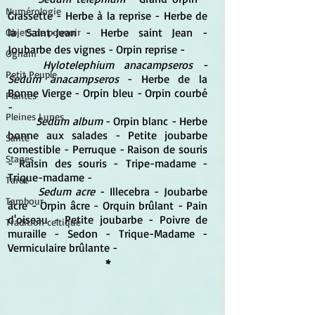
Numérologie
Grassette - Herbe à la reprise - Herbe de 
la Saint-Jean - Herbe saint Jean - 
Objets de pouvoir
Joubarbe des vignes - Orpin reprise -
Ogham
Hylotelephium anacampseros - 
Petit Peuple
Sedum anacampseros 
- Herbe de la 
Bonne Vierge - Orpin bleu - Orpin courbé  
Plantes
-
Pleines Lunes
Sedum album
 - Orpin blanc - Herbe 
bonne aux salades - Petite joubarbe 
Santé
comestible - Perruque - Raison de souris 
Stages
- Raisin des souris - Tripe-madame - 
Trique-madame -
Tarot
Sedum acre
 - Illecebra - Joubarbe 
Tambour
âcre - Orpin âcre - Orquin brûlant - Pain 
d'oiseau - Petite joubarbe - Poivre de 
Tradition celtique
muraille - Sedon - Trique-Madame - 
Vermiculaire brûlante - 
*