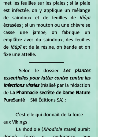
met les feuilles sur les plaies ; si la plaie 
est infectée, on y applique un mélange 
de saindoux et de feuilles de
 lôûpï
écrasées ; si un mouton ou une chèvre se 
casse une jambe, on fabrique un 
emplâtre avec du saindoux, des feuilles 
de
 lôûpï 
et de la résine, on bande et on 
fixe une attelle.
	Selon le dossier 
Les plantes 
essentielles pour lutter contre contre les 
infections virales
 (réalisé par la rédaction 
de 
La Pharmacie secrète de Dame Nature 
PureSanté
 – SNI Éditions SA) :
	C’est elle qui donnait de la force 
aux Vikings !
	La rhodiole (
Rhodiola rosea
) aurait 
donné force et endurance aux 