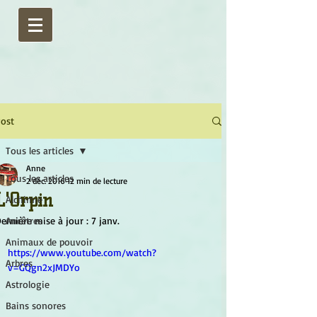
ost
Tous les articles
Anne
Tous les articles
2 déc. 2016
12 min de lecture
L'Orpin
Alchimie
ernière mise à jour :
Ancêtres
7 janv.
Animaux de pouvoir
https://www.youtube.com/watch?
Arbres
v=GQgn2xJMDYo
Astrologie
Bains sonores