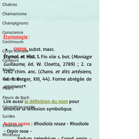
Chakras
Chamanisme
Champignons
Conscience
Étymologie
 : 
Continuum
ORPIN
, subst. masc. 
Corps humain
Étymol. et Hist. 1.
 Fin xiie s. bot. (
Moniage 
Couleurs
Guillaume
, éd. W. Cloetta, 2789) ; 2. ca 
Etoiles
1262 chim. anc. (
Chans. et dits artésiens
, 
éd. R. Berger, XIII, 44). Forme abrégée de 
Evénements
orpiment*
.
Fleurs
Fleurs de Bach
Lire aussi 
la définition du nom
 pour 
Géométrie sacrée
amorcer la réflexion symbolique.
Guides
Autres noms
 : 
Rhodiola rosea 
- Rhodiole 
Littérature
- Orpin rose -
Minéraux
Sedum telephium
 - Grand orpin -  