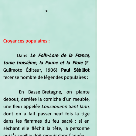
*
Croyances populaires
 :
	Dans 
Le Folk-Lore de la France, 
tome troisième, la Faune et la Flore 
(E. 
Guilmoto Éditeur, 1906)
 Paul Sébillot 
recense nombre de légendes populaires :
	En Basse-Bretagne, on plante 
debout, derrière la corniche d'un meuble, 
une fleur appelée 
Louzaouenn Sant lann
, 
dont on a fait passer neuf fois la tige 
dans les flammes du feu sacré : si en 
séchant elle fléchit la tête, la personne 
qui t'a cueillie doit mourir dans l'année.