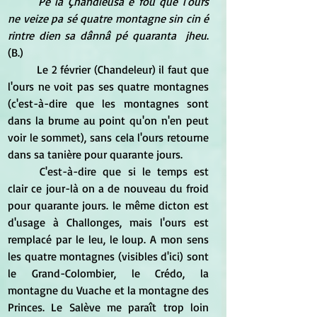
Pé la Çhandleusâ é fou que l'ours 
ne veize pa sé quatre montagne sin cin é 
rintre dien sa dânnâ pé quaranta  jheu
.  
(B.) 
 	Le 2 février (Chandeleur) il faut que 
l'ours ne voit pas ses quatre montagnes 
(c'est-à-dire que les montagnes sont 
dans la brume au point qu'on n'en peut 
voir le sommet), sans cela l'ours retourne 
dans sa tanière pour quarante jours.
	C'est-à-dire que si le temps est 
clair ce jour-là on a de nouveau du froid 
pour quarante jours. le même dicton est 
d'usage à Challonges, mais l'ours est 
remplacé par le leu, le loup. A mon sens 
les quatre montagnes (visibles d'ici) sont 
le Grand-Colombier, le Crédo, la 
montagne du Vuache et la montagne des 
Princes. Le Salève me paraît trop loin 