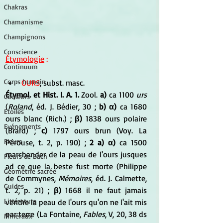
Chakras
Chamanisme
Champignons
Conscience
Étymologie
 :
Continuum
Corps humain
OURS
, subst. masc. 
Étymol. et Hist. I. A. 1.
 Zool. 
a)
 ca 1100
 urs
Couleurs
(
Roland
, éd. J. Bédier, 30 ;
 b) α)
 ca 1680 
Etoiles
ours blanc (Rich.) ; 
β)
 1838 ours polaire 
Evénements
(Brard) ;
 c)
 1797 ours brun (Voy. La 
Fleurs
Pérouse, t. 2, p. 190) ; 
2 a) α)
 ca 1500 
marchander de la peau de l'ours jusques 
Fleurs de Bach
ad ce que la beste fust morte (Philippe 
Géométrie sacrée
de Commynes, 
Mémoires
, éd. J. Calmette, 
Guides
t. 2, p. 21) ; 
β)
 1668 il ne faut jamais 
Littérature
vendre la peau de l'ours qu'on ne l'ait mis 
par terre (La Fontaine, 
Fables
, V, 20, 38 ds 
Minéraux