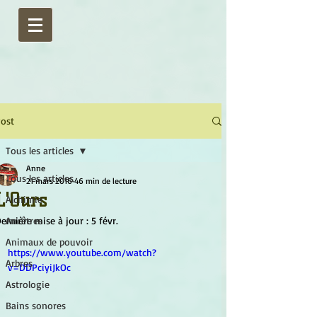
ost
Tous les articles
Anne
Tous les articles
21 mars 2016
46 min de lecture
L'Ours
Alchimie
ernière mise à jour :
Ancêtres
5 févr.
Animaux de pouvoir
https://www.youtube.com/watch?
Arbres
v=DDPciyiJkOc
Astrologie
Bains sonores