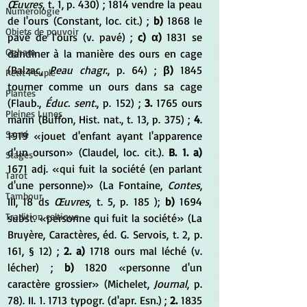
Œuvres
, t. 1, p. 430) ; 1814 vendre la peau 
Numérologie
de l'ours (Constant, loc. cit.) ;
 b)
 1868 le 
Objets de pouvoir
pavé de l'ours (v. pavé) ; 
c) α)
 1831 se 
Ogham
dandiner à la manière des ours en cage 
(Balzac, 
Peau chagr
., p. 64) ; 
β)
 1845 
Petit Peuple
tourner comme un ours dans sa cage 
Plantes
(Flaub., 
Éduc. sent.
, p. 152) ; 
3.
 1765 ours 
Pleines Lunes
marin (Buffon, Hist. nat., t. 13, p. 375) ; 
4
. 
Santé
1919 «jouet d'enfant ayant l'apparence 
d'un ourson» (Claudel, loc. cit.). 
B. 1. a)
Stages
1671 adj. «qui fuit la société (en parlant 
Tarot
d'une personne)» (La Fontaine, 
Contes
, 
Tambour
III, 18 ds 
Œuvres
, t. 5, p. 185 ); 
b)
 1694 
Tradition celtique
subst. «personne qui fuit la société» (La 
Bruyère, Caractères, éd. G. Servois, t. 2, p. 
161, § 12) ; 
2. a)
 1718 ours mal léché (v. 
lécher) ; 
b) 
1820 «personne d'un 
caractère grossier» (Michelet,
 Journal
, p. 
78). II. 1. 1713 typogr. (d'apr. Esn.) ; 
2.
 1835 