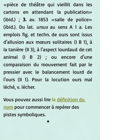
«pièce de théâtre qui vieillit dans les 
cartons en attendant la publication» 
(ibid.) ; 
3. 
av. 1853 «salle de police» 
(ibid.). Du lat. 
ursus
 au sens A 1 a. Les 
emplois fig. et techn. de ours sont issus 
d'allusion aux mœurs solitaires (I B 1), à 
la tanière (II 3), à l'aspect lourdaud de cet 
animal (I B 2) ; ou encore d'une 
comparaison du mouvement fait par le 
pressier avec le balancement lourd de 
l'ours (II 1). Pour la locution ours mal 
léché, v. lécher.
Vous pouvez aussi lire 
la 
définition du 
nom
 pour commencer à repérer des 
pistes symboliques.
*