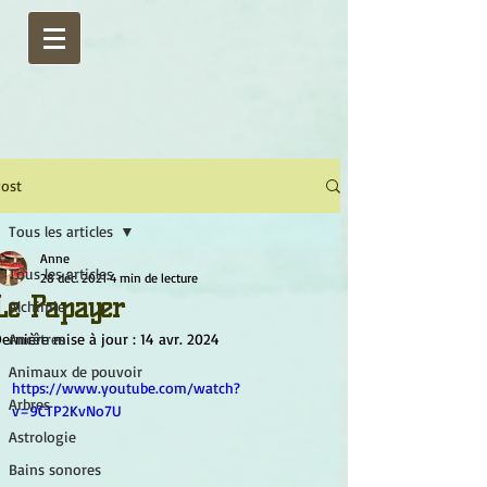
ost
Tous les articles
Anne
Tous les articles
28 déc. 2021
4 min de lecture
Le Papayer
Alchimie
ernière mise à jour :
Ancêtres
14 avr. 2024
Animaux de pouvoir
https://www.youtube.com/watch?
Arbres
v=9CTP2KvNo7U
Astrologie
Bains sonores