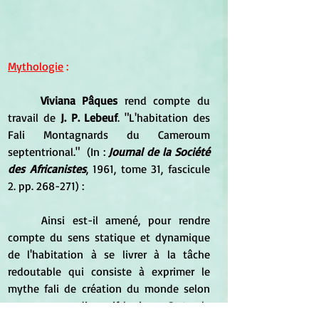
Mythologie
 :
Viviana Pâques
 rend compte du 
travail de
 J. P. Lebeuf
. "L'habitation des 
Fali Montagnards du Cameroum 
septentrional."  (In : 
Journal de la Société 
des Africanistes
, 1961, tome 31, fascicule 
2. pp. 268-271) :
	Ainsi est-il amené, pour rendre 
compte du sens statique et dynamique 
de l'habitation à se livrer à la tâche 
redoutable qui consiste à exprimer le 
mythe fali de création du monde selon 
un processus discursif logique. Certes le 