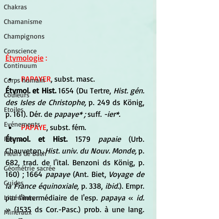
Chakras
Chamanisme
Champignons
Conscience
Étymologie
 :
Continuum
PAPAYER
, subst. masc.
Corps humain
Étymol. et Hist. 
1654 (Du Tertre, 
Hist. gén. 
Couleurs
des Isles de Christophe, 
p. 249 ds König, 
Etoiles
p. 161). Dér. de 
papaye* ; 
suff. 
-ier*.
Evénements
PAPAYE
, subst. fém.
Étymol. et Hist. 
1579 
papaie 
(Urb. 
Fleurs
Chauveton, 
Hist. univ. du Nouv. Monde, 
p. 
Fleurs de Bach
682, trad. de l'ital. Benzoni ds König, p. 
Géométrie sacrée
160) ; 1664 
papaye 
(Ant. Biet, 
Voyage de 
Guides
la France équinoxiale, 
p. 338, 
ibid.
). Empr. 
par l'intermédiaire de l'esp.
 papaya 
« 
id. 
Littérature
» (1535 ds Cor.-Pasc.) prob. à une lang. 
Minéraux