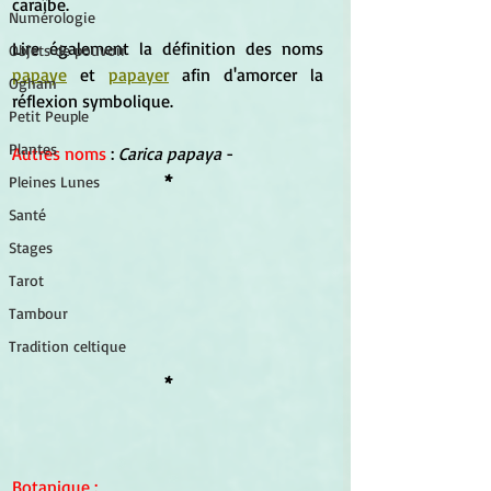
caraïbe.
Numérologie
Lire également la définition des noms 
Objets de pouvoir
papaye
 et 
papayer
 afin d'amorcer la 
Ogham
réflexion symbolique.
Petit Peuple
Plantes
Autres noms
: 
Carica papaya
 - 
*
Pleines Lunes
Santé
Stages
Tarot
Tambour
Tradition celtique
*
Botanique
 :