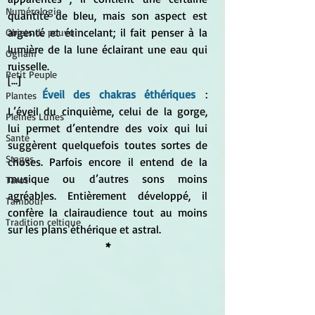
Numérologie
quantité de bleu, mais son aspect est 
argenté et étincelant; il fait penser à la 
Objets de pouvoir
lumière de la lune éclairant une eau qui 
Ogham
ruisselle.
Petit Peuple
[...]
Éveil des chakras éthériques
 : 
Plantes
L’éveil du cinquième, celui de la gorge, 
Pleines Lunes
lui permet d’entendre des voix qui lui 
Santé
suggèrent quelquefois toutes sortes de 
Stages
choses. Parfois encore il entend de la 
musique ou d’autres sons moins 
Tarot
agréables. Entièrement développé, il 
Tambour
confère la clairaudience tout au moins 
Tradition celtique
sur les plans éthérique et astral.
*