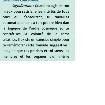
personnes concernées.
Signification
 : Quand tu agis de ton 
mieux pour satisfaire les intérêts de tous 
ceux qui t'entourent, tu travailles 
automatiquement à ton propre bien dan 
la logique de l'ordre cosmique et tu 
concrétises la volonté de la force 
créatrice. Il existe un exercice simple pour 
te remémorer cette formule suggestive : 
imagine que tes proches et toi soyez les 
membres et les organes d'un même 
corps. Ensuite, prends le rôle du cerveau 
et gère les tâches qui te sont assignées, 
de manière qu'aucune partie de 
l'organisme ne soit lésée ni 
endommagée, et que tous les domaines 
de ton Moi soient en bonne santé 
globale. Sur le plan spirituel, chaque être 
es t membre d'un grand corps unique, le 