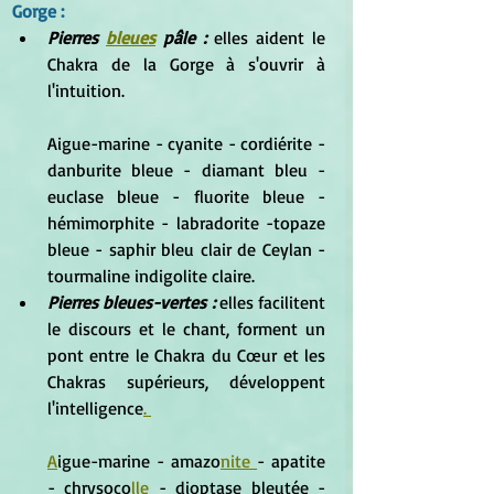
Gorge :
Pierres 
bleues
 pâle : 
elles aident le 
Chakra de la Gorge à s'ouvrir à 
l'intuition. 
Aigue-marine - cyanite - cordiérite - 
danburite bleue - diamant bleu - 
euclase bleue - fluorite bleue - 
hémimorphite - labradorite -topaze 
bleue - saphir bleu clair de Ceylan - 
tourmaline indigolite claire.  
Pierres bleues-vertes : 
elles facilitent 
le discours et le chant, forment un 
pont entre le Chakra du Cœur et les 
Chakras supérieurs, développent 
l'intelligence
. 
A
igue-marine - amazo
nite 
- apatite 
- chrysoco
lle 
- dioptase bleutée - 