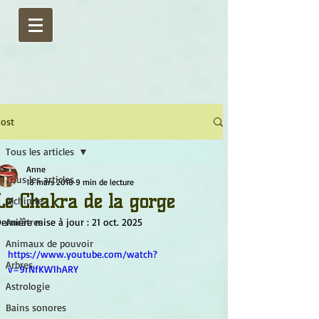
ost
Tous les articles
Anne
Tous les articles
18 mars 2018
9 min de lecture
Le Chakra de la gorge
Alchimie
ernière mise à jour :
Ancêtres
21 oct. 2025
Animaux de pouvoir
https://www.youtube.com/watch?
Arbres
v=9rNfKW1hARY
Astrologie
Bains sonores