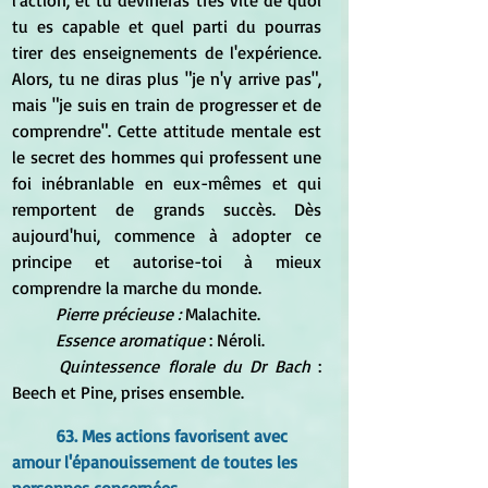
l'action, et tu devineras très vite de quoi 
tu es capable et quel parti du pourras 
tirer des enseignements de l'expérience. 
Alors, tu ne diras plus "je n'y arrive pas", 
mais "je suis en train de progresser et de 
comprendre". Cette attitude mentale est 
le secret des hommes qui professent une 
foi inébranlable en eux-mêmes et qui 
remportent de grands succès. Dès 
aujourd'hui, commence à adopter ce 
principe et autorise-toi à mieux 
comprendre la marche du monde.
Pierre précieuse : 
Malachite.
Essence aromatique
 : Néroli.
Quintessence florale du Dr Bach
 : 
Beech et Pine, prises ensemble.
63. Mes actions favorisent avec 
amour l'épanouissement de toutes les 