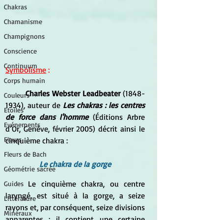
Chakras
Chamanisme
Champignons
Conscience
Continuum
Symbolisme
 :
Corps humain
Charles Webster Leadbeater
 (1848-
Couleurs
1934), auteur de 
Les chakras : les centres 
Etoiles
de force dans l'homme
 (Éditions Arbre 
Evénements
d’Or, Genève, février 2005) décrit ainsi le 
Fleurs
cinquième chakra :
Fleurs de Bach
Le chakra de la gorge
Géométrie sacrée
	Le cinquième chakra, ou centre 
Guides
laryngé, est situé à la gorge, a seize 
Littérature
rayons et, par conséquent, seize divisions 
Minéraux
apparentes ; il contient une certaine 