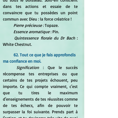
ou sous le boisseau. Sois-en conscient 
dans tes actions et essaie de te 
convaincre que tu possèdes un point 
commun avec Dieu : la force créatrice !
Pierre précieuse : 
Topaze
.
Essence aromatique
 : Pin.
Quintessence florale du Dr Bach
 : 
White Chestnut.
62. Tout ce que je fais approfondis 
ma confiance en moi.
Signification
 : Que le succès 
récompense tes entreprises ou que 
certains de tes projets échouent, peu 
importe. Ce qui compte vraiment, c'est 
que tu tires le maximum 
d'enseignements de tes réussites comme 
de tes échecs, afin de pouvoir te 
surpasser la foi suivante. Prends part à 