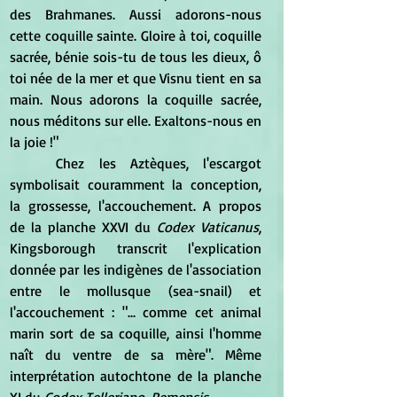
des Brahmanes. Aussi adorons-nous 
cette coquille sainte. Gloire à toi, coquille 
sacrée, bénie sois-tu de tous les dieux, ô 
toi née de la mer et que Visnu tient en sa 
main. Nous adorons la coquille sacrée, 
nous méditons sur elle. Exaltons-nous en 
la joie !"
	Chez les Aztèques, l'escargot 
symbolisait couramment la conception, 
la grossesse, l'accouchement. A propos 
de la planche XXVI du 
Codex Vaticanus
, 
Kingsborough transcrit l'explication 
donnée par les indigènes de l'association 
entre le mollusque (sea-snail) et 
l'accouchement : "... comme cet animal 
marin sort de sa coquille, ainsi l'homme 
naît du ventre de sa mère". Même 
interprétation autochtone de la planche 
XI du
 Codex Telleriano-Remensis
.