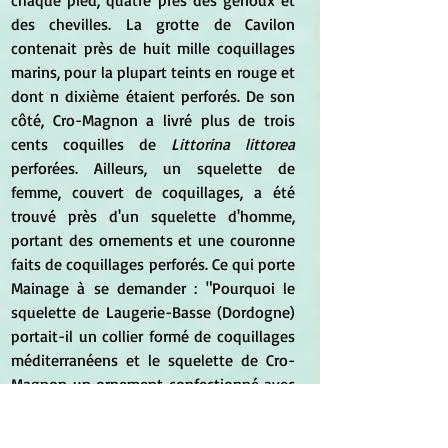
des chevilles. La grotte de Cavilon 
contenait près de huit mille coquillages 
marins, pour la plupart teints en rouge et 
dont n dixième étaient perforés. De son 
côté, Cro-Magnon a livré plus de trois 
cents coquilles de 
Littorina littorea
perforées. Ailleurs, un squelette de 
femme, couvert de coquillages, a été 
trouvé près d'un squelette d'homme, 
portant des ornements et une couronne 
faits de coquillages perforés. Ce qui porte 
Mainage à se demander : "Pourquoi le 
squelette de Laugerie-Basse (Dordogne) 
portait-il un collier formé de coquillages 
méditerranéens et le squelette de Cro-
Magnon un ornement confectionné avec 
des coquilles océaniques ? Pourquoi à 
Grimaldi (Côte d'Azur), les gisements ont-