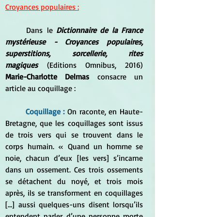
Croyances populaires :
Dans le 
Dictionnaire de la France 
mystérieuse - Croyances populaires, 
superstitions, sorcellerie, rites 
magiques
 (Editions Omnibus, 2016) 
Marie-Charlotte Delmas 
consacre un 
article au coquillage :
Coquillage : 
On raconte, en Haute-
Bretagne, que les coquillages sont issus 
de trois vers qui se trouvent dans le 
corps humain. « Quand un homme se 
noie, chacun d’eux [les vers] s’incarne 
dans un ossement. Ces trois ossements 
se détachent du noyé, et trois mois 
après, ils se transforment en coquillages 
[…] aussi quelques-uns disent lorsqu’ils 
entendent parler d’une personne morte 