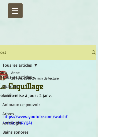
ost
Tous les articles
Anne
Tous les articles
28 févr. 2018
24 min de lecture
Le Coquillage
Alchimie
ernière mise à jour :
Ancêtres
2 janv.
Animaux de pouvoir
Arbres
https://www.youtube.com/watch?
Astrologie
v=YAtJQNRYQ4I
Bains sonores