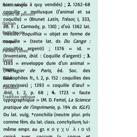
bien saviés à quy vendiés) ; 
2.
 1262-68 
Numérologie
coquille « mollusque (l'animal et sa 
Objets de pouvoir
coquille) » (Brunet 
Latin, Trésor
, I, 333, 
Ogham
éd. F. J. Carmody, p. 130) ; d'où 1362 lat. 
Petit Peuple
médiév. 
coquilhia
 « objet en forme de 
coquille » (texte lat. ds 
Du Cange :
Plantes
coquilhia argenti) ; 1376 « id. » 
Pleines Lunes
(Inventaire,
 ibid.
 : Coquille d'argent) ; 
3.
Santé
1393 « enveloppe dure d'un animal » 
Stages
(
Ménagier de Paris
, éd. Soc. des 
Bibliophiles fr., t. 2, p. 152 : coquilles des 
Tarot
escrevisses) ; 1393 « coquille d'œuf » 
Tambour
ibid.
, t. 2, p. 68 ; 
4. 
1723 « faute 
Tradition celtique
typographique » (M. D. Fertel, 
La Science 
pratique de l'imprimerie
, p. 194 ds 
IGLF)
. 
Du lat. vulg. *
conchilia
 (neutre plur. pris 
comme fém. du lat. class. 
conchylium
, lui-
même empr. au gr. κ ο γ χ υ ́ λ ι ο ν) 
croisé avec 
coccum 
(v. coque et 