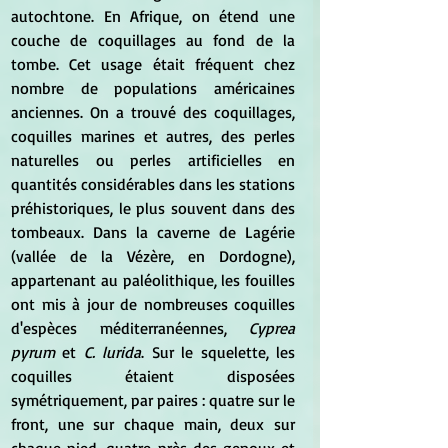
autochtone. En Afrique, on étend une 
couche de coquillages au fond de la 
tombe. Cet usage était fréquent chez 
nombre de populations américaines 
anciennes. On a trouvé des coquillages, 
coquilles marines et autres, des perles 
naturelles ou perles artificielles en 
quantités considérables dans les stations 
préhistoriques, le plus souvent dans des 
tombeaux. Dans la caverne de Lagérie 
(vallée de la Vézère, en Dordogne), 
appartenant au paléolithique, les fouilles 
ont mis à jour de nombreuses coquilles 
d'espèces méditerranéennes, 
Cyprea 
pyrum
 et 
C. lurida
. Sur le squelette, les 
coquilles étaient disposées 
symétriquement, par paires : quatre sur le 
front, une sur chaque main, deux sur 
chaque pied, quatre près des genoux et 