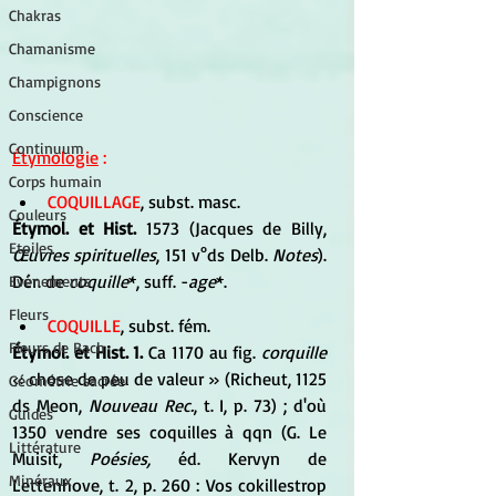
Chakras
Chamanisme
Champignons
Conscience
Continuum
Étymologie
 :
Corps humain
COQUILLAGE
, subst. masc. 
Couleurs
Étymol. et Hist. 
1573 (Jacques de Billy, 
Etoiles
Œuvres spirituelles
, 151 v°ds Delb. 
Notes
). 
Dér. de 
coquille
*, suff. -
age
*.
Evénements
Fleurs
COQUILLE
, subst. fém. 
Fleurs de Bach
Étymol. et Hist. 1. 
Ca 1170 au fig. 
corquille
« chose de peu de valeur » (Richeut, 1125 
Géométrie sacrée
ds Meon,
 Nouveau Rec.
, t. I, p. 73) ; d'où 
Guides
1350 vendre ses coquilles à qqn (G. Le 
Littérature
Muisit, 
Poésies,
 éd. Kervyn de 
Minéraux
Lettenhove, t. 2, p. 260 : Vos cokillestrop 