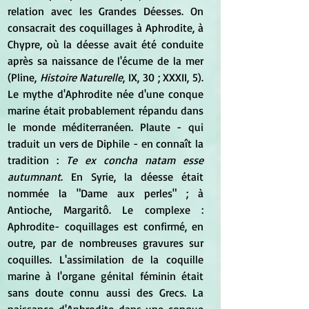
relation avec les Grandes Déesses. On 
consacrait des coquillages à Aphrodite, à 
Chypre, où la déesse avait été conduite 
après sa naissance de l'écume de la mer 
(Pline, 
Histoire Naturelle
, IX, 30 ; XXXII, 5). 
Le mythe d'Aphrodite née d'une conque 
marine était probablement répandu dans 
le monde méditerranéen. Plaute - qui 
traduit un vers de Diphile - en connaît la 
tradition : 
Te ex concha natam esse 
autumnant
. En Syrie, la déesse était 
nommée la "Dame aux perles" ; à 
Antioche, Margaritô. Le complexe : 
Aphrodite- coquillages est confirmé, en 
outre, par de nombreuses gravures sur 
coquilles. L'assimilation de la coquille 
marine à l'organe génital féminin était 
sans doute connu aussi des Grecs. La 
naissance d'Aphrodite dans une conque 