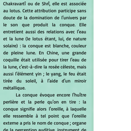
Chakravartî ou de Shrî, elle est associée 
au lotus. Cette attribution participe sans 
doute de la domination de l'univers par 
le son que produit la conque. Elle 
entretient aussi des relations avec l'eau 
et la lune (le lotus étant, lui, de nature 
solaire) : la conque est blanche, couleur 
de pleine lune. En Chine, une grande 
coquille était utilisée pour tirer l'eau de 
la lune, c'est-à-dire la rosée céleste, mais 
aussi l'élément yin ; le yang, le feu était 
tirée du soleil, à l'aide d'un miroir 
métallique.
	La conque évoque encore l'huître 
perlière et la perle qu'on en tire : la 
conque signifie alors l'oreille, à laquelle 
elle ressemble à tel point que l'oreille 
externe a pris le nom de conque ; organe 
de la perception auditive, instrument de 