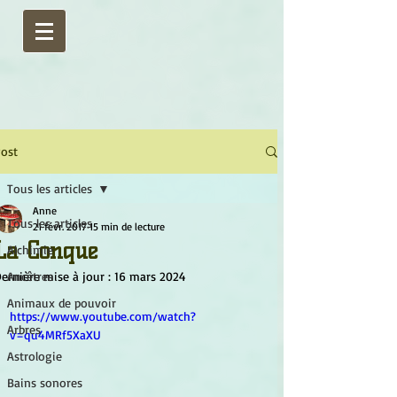
ost
Tous les articles
Anne
Tous les articles
21 févr. 2017
15 min de lecture
La Conque
Alchimie
ernière mise à jour :
Ancêtres
16 mars 2024
Animaux de pouvoir
https://www.youtube.com/watch?
Arbres
v=qu4MRf5XaXU
Astrologie
Bains sonores