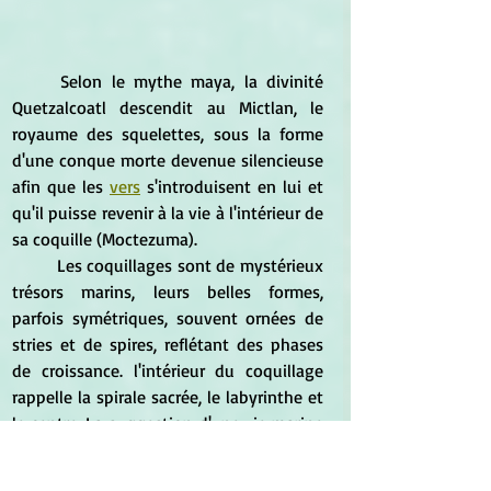
	Selon le mythe maya, la divinité 
Quetzalcoatl descendit au Mictlan, le 
royaume des squelettes, sous la forme 
d'une conque morte devenue silencieuse 
afin que les 
vers
 s'introduisent en lui et 
qu'il puisse revenir à la vie à l'intérieur de 
sa coquille (Moctezuma).
	Les coquillages sont de mystérieux 
trésors marins, leurs belles formes, 
parfois symétriques, souvent ornées de 
stries et de spires, reflétant des phases 
de croissance. l'intérieur du coquillage 
rappelle la spirale sacrée, le labyrinthe et 
le centre. La suggestion d'une vie marine 
évoque également la vie cachée de notre 
monde intérieur, refaisant parfois surface 