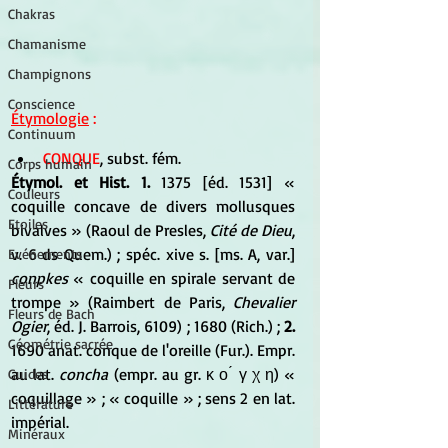
Chakras
Chamanisme
Champignons
Conscience
Étymologie
 :
Continuum
CONQUE
, subst. fém. 
Corps humain
Étymol. et Hist. 1.
 1375 [éd. 1531] « 
Couleurs
coquille concave de divers mollusques 
Etoiles
bivalves » (Raoul de Presles,
 Cité de Dieu
, 
v. 6 ds Quem.) ; spéc. xive s. [ms. A, var.] 
Evénements
conpkes
 « coquille en spirale servant de 
Fleurs
trompe » (Raimbert de Paris, 
Chevalier 
Fleurs de Bach
Ogier
, éd. J. Barrois, 6109) ; 1680 (Rich.) ;
 2.
Géométrie sacrée
1690 anat. conque de l'oreille (Fur.). Empr. 
au lat. 
concha
 (empr. au gr. κ ο ́ γ χ η) « 
Guides
coquillage » ; « coquille » ; sens 2 en lat. 
Littérature
impérial.
Minéraux