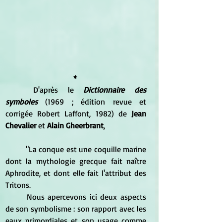
* 
	D'après le
 Dictionnaire des 
symboles
 (1969 ; édition revue et 
corrigée Robert Laffont, 1982) de
 Jean 
Chevalier
 et 
Alain Gheerbrant
, 
	"La conque est une coquille marine 
dont la mythologie grecque fait naître 
Aphrodite, et dont elle fait l'attribut des 
Tritons.
	Nous apercevons ici deux aspects 
de son symbolisme : son rapport avec les 
eaux primordiales et son usage comme 