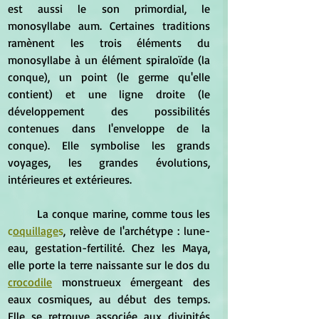
est aussi le son primordial, le 
monosyllabe aum. Certaines traditions 
ramènent les trois éléments du 
monosyllabe à un élément spiraloïde (la 
conque), un point (le germe qu'elle 
contient) et une ligne droite (le 
développement des possibilités 
contenues dans l'enveloppe de la 
conque). Elle symbolise les grands 
voyages, les grandes évolutions, 
intérieures et extérieures.
	La conque marine, comme tous les 
c
oquillage
s
, relève de l'archétype : lune-
eau, gestation-fertilité. Chez les Maya, 
elle porte la terre naissante sur le dos du 
crocodile
 monstrueux émergeant des 
eaux cosmiques, au début des temps. 
Elle se retrouve associée aux divinités 