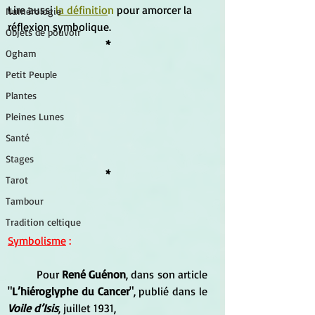
Lire aussi 
l
a définitio
n
 pour amorcer la 
Numérologie
réflexion symbolique.
Objets de pouvoir
*
Ogham
Petit Peuple
Plantes
Pleines Lunes
Santé
Stages
*
Tarot
Tambour
Tradition celtique
Symbolisme
 :
 	Pour 
René Guénon
, dans son article 
"
L’hiéroglyphe du Cancer
", publié dans le 
Voile d’Isis
, juillet 1931, 