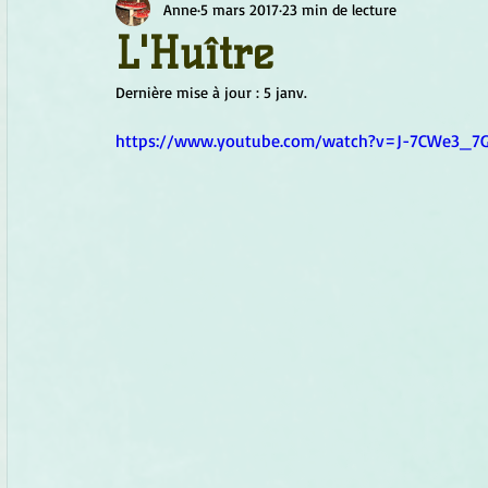
Anne
5 mars 2017
23 min de lecture
Chamanisme
Champignons
Conscience
Continu
L'Huître
Dernière mise à jour :
5 janv.
Fleurs
Fleurs de Bach
Géométrie sacrée
Guide
https://www.youtube.com/watch?v=J-7CWe3_7
Objets de pouvoir
Ogham
Petit Peuple
Plantes