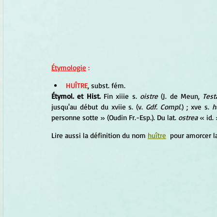
Étymologie
 :
HUÎTRE
, subst. fém. 
Étymol. et Hist. 
Fin xiiie s. 
oistre
 (J. de Meun, 
Tes
jusqu'au début du xviie s. (v. 
Gdf. Compl
.) ; xve s. 
h
personne sotte » (Oudin Fr.-Esp.). Du lat. 
ostrea
 « id. 
Lire aussi la définition du nom 
huître
  pour amorcer l