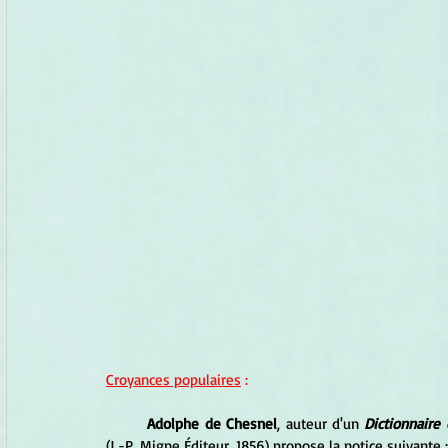
Croyances populaires
 :
Adolphe de Chesnel
, auteur d'un 
(J.-P. Migne Éditeur, 1856) propose la notice suivante :