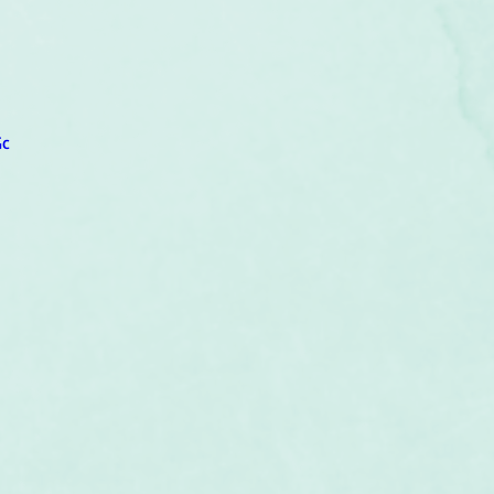
um
Corps humain
Couleurs
Etoiles
Evénements
s
Littérature
Minéraux
Numérologie
Gc
Pleines Lunes
Santé
Stages
Tarot