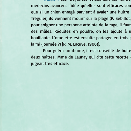
médecins avancent l’idée qu’elles sont efficaces cont
que si un chien enragé parvient à avaler une huître fr
Tréguier, ils viennent mourir sur la plage (P. Sébillo
pour soigner une personne atteinte de la rage, il faut
des mâles. Réduites en poudre, on les ajoute à u
bouillante. L’omelette est ensuite partagée en trois 
la mi-journée ?) [R. M. Lacuve, 1906)].
	Pour guérir un rhume, il est conseillé de boire un verre de lait dans lequel on a laissé se dissoudre une ou 
deux huîtres. Mme de Launay qui cite cette recette e
jugeait très efficace.