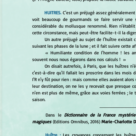
HUITRES.
 C'est un préjugé assez généralement ré
voit beaucoup de gourmands se faire servir une 
considérable du mollusque renommé. Rien n'établit to
cette circonstance, mais peut-être facilite-t-il la diges
	Un autre préjugé au sujet de l'huître existait chez les anciens. Pline assure que son volume croît ou décroit 
suivant les phases de la lune ; et il fait suivre cette 
	« Humiliante condition de l'homme ! les animaux connaissent exactement les mouvements du ciel, et 
souvent nous nous égarons dans nos calculs !  »
	On disait autrefois, à Paris, que les huîtres n'étaient bonnes que dans les mois de l'année où il entre un R, 
c'est-à-dire qu'il fallait les proscrire dans les mois 
I'R n'y fût pour rien : mais comme elles avaient alors 
leur destination, on ne les y recevait que presque co
n'en est plus de même, grâce aux voies ferrées ; le 
saison. 
Dans le 
Dictionnaire de la France mystérieu
magiques
 (Editions Omnibus, 2016) 
Marie-Charlotte 
Huître : 
Les croyances concernant les huître