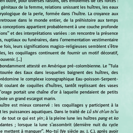
 en outre, pour diverses raisons, des emblèmes de ces forces : 
génitaux de la femme, relations unissant les huîtres, les eaux 
ologique de la perle, formée dans l'huître. La croyance aux 
retrouve dans le monde entier, de la préhistoire aux temps 
es conceptions appartient probablement à une couche profonde 
ons" et des interprétations variées : on rencontre la présence 
s, nuptiaux ou funéraires, dans l'ornementation vestimentaire 
 fois, leurs significations magico-religieuses semblent s'être 
s, les coquillages continuent de fournir un motif décoratif, 
venir. [...]
ntourée des Eaux dans lesquelles baignent des huîtres, des 
prédomine le complexe iconographique Eau-poisson-Serpent-
ôt coulant de coquilles d'huîtres, tantôt replissant des vases 
orage portait une chaîne d'or à laquelle pendaient de petits 
mbole un grand escargot marin.
 les puissances aquatiques. Dans le traité de 
Lû shi ch'un ts'iu
ne de tout ce qui est 
yin 
; à la pleine lune les huîtres
 pang
 et
 ko
antes ; lorsque la lune s'assombrit (dernière nuit du cycle 
se mettent à manquer". Mo-tsï (Ve siècle av. J. C.), après avoir 