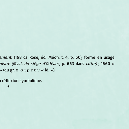
tament
, 1168 ds Rose, éd. Méon, t. 4, p. 60), forme en usage 
uistre (Myst. du siège d'Orléans
, p. 663 dans 
Littré)
 ; 1660 « 
» (du gr. ο ́ σ τ ρ ε ο ν « id. »).
a réflexion symbolique.
*