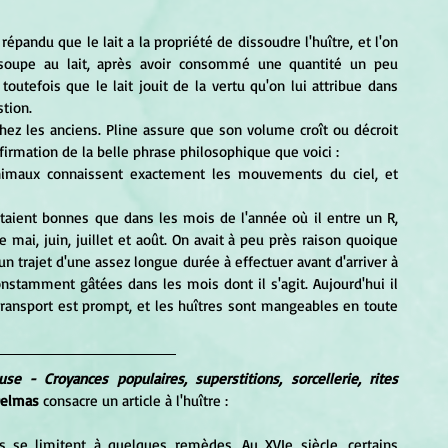
pandu que le lait a la propriété de dissoudre l'huître, et l'on 
soupe au lait, après avoir consommé une quantité un peu 
utefois que le lait jouit de la vertu qu'on lui attribue dans 
tion. 
affirmation de la belle phrase philosophique que voici : 
de mai, juin, juillet et août. On avait à peu près raison quoique 
un trajet d'une assez longue durée à effectuer avant d'arriver à 
nstamment gâtées dans les mois dont il s'agit. Aujourd'hui il 
transport est prompt, et les huîtres sont mangeables en toute 
se - Croyances populaires, superstitions, sorcellerie, rites 
Delmas 
consacre un article à l'huître :
s se limitent à quelques remèdes. Au XVIe siècle, certains 