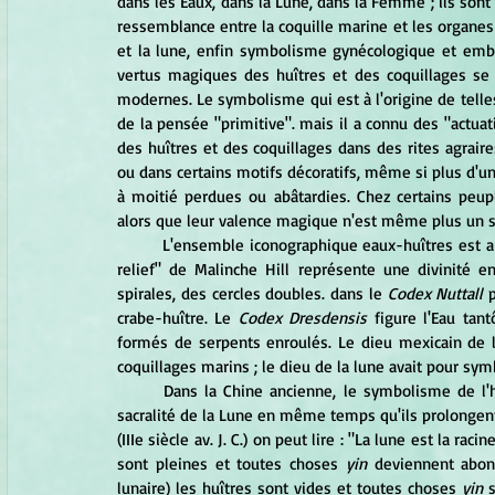
dans les Eaux, dans la Lune, dans la Femme ; ils sont
ressemblance entre la coquille marine et les organes 
et la lune, enfin symbolisme gynécologique et embry
vertus magiques des huîtres et des coquillages se 
modernes. Le symbolisme qui est à l'origine de tell
de la pensée "primitive". mais il a connu des "actuati
des huîtres et des coquillages dans des rites agraire
ou dans certains motifs décoratifs, même si plus d'une
à moitié perdues ou abâtardies. Chez certains peuple
alors que leur valence magique n'est même plus un sou
	L'ensemble iconographique eaux-huîtres est abondamment attesté en Amérique pré-colombienne. Le "Tula 
relief" de Malinche Hill représente une divinité e
spirales, des cercles doubles. dans le 
Codex Nuttall
 
crabe-huître. Le 
Codex Dresdensis
 figure l'Eau tant
formés de serpents enroulés. Le dieu mexicain de l'
coquillages marins ; le dieu de la lune avait pour sy
	Dans la Chine ancienne, le symbolisme de l'huître est mieux conservé : les coquillages y participent à la 
sacralité de la Lune en même temps qu'ils prolongent
(IIIe siècle av. J. C.) on peut lire : "La lune est la raci
sont pleines et toutes choses
 yin 
deviennent abond
lunaire) les huîtres sont vides et toutes choses
 yin 