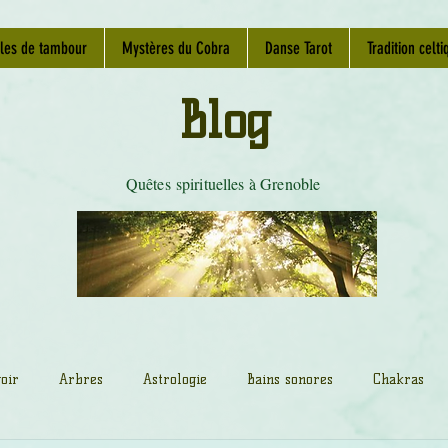
les de tambour
Mystères du Cobra
Danse Tarot
Tradition celti
Blog
Quêtes spirituelles à Grenoble
oir
Arbres
Astrologie
Bains sonores
Chakras