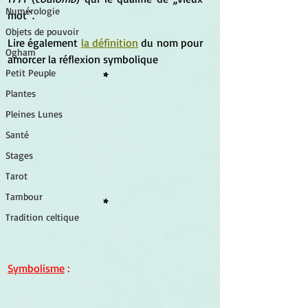
Numérologie
mot``.
Objets de pouvoir
Lire également
la définition
 du nom pour 
Ogham
amorcer la réflexion symbolique
Petit Peuple
*
Plantes
Pleines Lunes
Santé
Stages
Tarot
Tambour
*
Tradition celtique
Symbolisme
 :