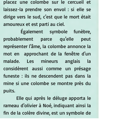
placez une colombe sur le cercueil et 
laissez-la prendre son envol : si elle se 
dirige vers le sud, c'est que le mort était 
amoureux et est parti au ciel.
	Également symbole funèbre, 
probablement parce qu'elle peut 
représenter l'âme, la colombe annonce la 
mot en  approchant de la fenêtre d'un 
malade. Les mineurs anglais la 
considèrent aussi comme un présage 
funeste : ils ne descendent pas dans la 
mine si une colombe se montre près du 
puits.
	Elle qui après le déluge apporta le 
rameau d'olivier à Noé, indiquant ainsi la 
fin de la colère divine, est un symbole de 
paix bien connu : lorsque, au début de 
novembre 1918, le président Wilson et le 
gouvernement allemand entamèrent des 