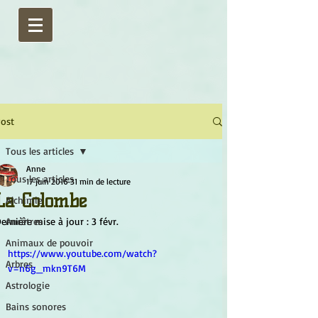
ost
Tous les articles
Anne
Tous les articles
17 juin 2016
31 min de lecture
La Colombe
Alchimie
ernière mise à jour :
Ancêtres
3 févr.
Animaux de pouvoir
https://www.youtube.com/watch?
Arbres
v=n6g_mkn9T6M
Astrologie
Bains sonores