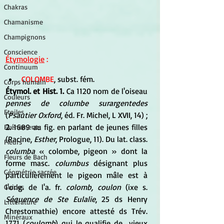
Chakras
Chamanisme
Champignons
Conscience
Étymologie
 :
Continuum
COLOMBE
, subst. fém. 
Corps humain
Étymol. et Hist. 1.
 Ca 1120 nom de l'oiseau 
Couleurs
pennes de columbe surargentedes
Etoiles
(
Psautier Oxford
, éd. Fr. Michel, L XVII, 14) ;
2.
 1689 au fig. en parlant de jeunes filles 
Evénements
(Racine, 
Esther
, Prologue, 11). Du lat. class. 
Fleurs
columba
 « colombe, pigeon » dont la 
Fleurs de Bach
forme masc. 
columbus
 désignant plus 
Géométrie sacrée
particulièrement le pigeon mâle est à 
l'orig. de l'a. fr. 
colomb, coulon
 (ixe s. 
Guides
Séquence de Ste Eulalie
, 25 ds Henry 
Littérature
Chrestomathie) encore attesté ds Trév. 
Minéraux
1771 (
coulomb
) qui le qualifie de ,,vieux 