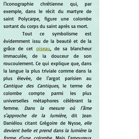
l'iconographie chrétienne qui, par 
exemple, dans le récit du martyre de 
saint Polycarpe, figure une colombe 
sortant du corps du saint après sa mort.
	Tout ce symbolisme est 
évidemment issu de la beauté et de la 
grâce de cet 
oiseau
, de sa blancheur 
immaculée, de la douceur de son 
roucoulement. Ce qui explique que, dans 
la langue la plus triviale comme dans la 
plus élevée, de l'argot parisien au 
Cantique des Cantiques
, le terme de 
colombe compte parmi les plus 
universelles métaphores célébrant la 
femme. 
Dans la mesure où l'âme 
s'approche de la lumière
, dit Jean 
Daniélou citant Grégoire de Nysse, 
elle 
devient belle et prend dans la lumière la 
forme d'une colombe
. Mais l'amoureux 