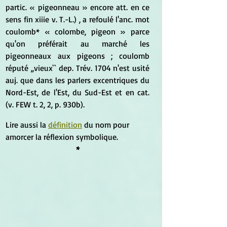
partic. « pigeonneau » encore att. en ce 
sens fin xiiie v. T.-L.) , a refoulé l'anc. mot 
coulomb* « colombe, pigeon » parce 
qu'on préférait au marché les 
pigeonneaux aux pigeons ; coulomb 
réputé ,,vieux`` dep. Trév. 1704 n'est usité 
auj. que dans les parlers excentriques du 
Nord-Est, de l'Est, du Sud-Est et en cat. 
(v. FEW t. 2, 2, p. 930b).
Lire aussi la 
définition
 du nom pour 
amorcer la réflexion symbolique.
*