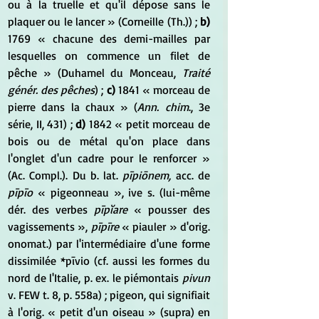
ou à la truelle et qu'il dépose sans le 
plaquer ou le lancer » (Corneille (Th.)) ;
 b)
1769 « chacune des demi-mailles par 
lesquelles on commence un filet de 
pêche » (Duhamel du Monceau, 
Traité 
génér. des pêches
) ; 
c)
 1841 « morceau de 
pierre dans la chaux » (
Ann. chim
., 3e 
série, II, 431) ; 
d)
 1842 « petit morceau de 
bois ou de métal qu'on place dans 
l'onglet d'un cadre pour le renforcer » 
(Ac. Compl.). Du b. lat. 
pīpiōnem,
 acc. de 
pīpīo
 « pigeonneau », ive s. (lui-même 
dér. des verbes 
pīpĭare
 « pousser des 
vagissements »,
 pīpīre
 « piauler » d'orig. 
onomat.) par l'intermédiaire d'une forme 
dissimilée *pīvio (cf. aussi les formes du 
nord de l'Italie, p. ex. le piémontais 
pivun
v. FEW t. 8, p. 558a) ; pigeon, qui signifiait 
à l'orig. « petit d'un oiseau » (supra) en 