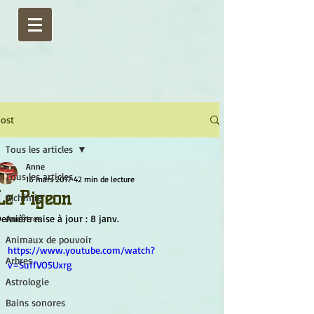
ost
Tous les articles
Anne
Tous les articles
16 mars 2017
42 min de lecture
Le Pigeon
Alchimie
ernière mise à jour :
Ancêtres
8 janv.
Animaux de pouvoir
https://www.youtube.com/watch?
Arbres
v=SuffVO5Uxrg
Astrologie
Bains sonores