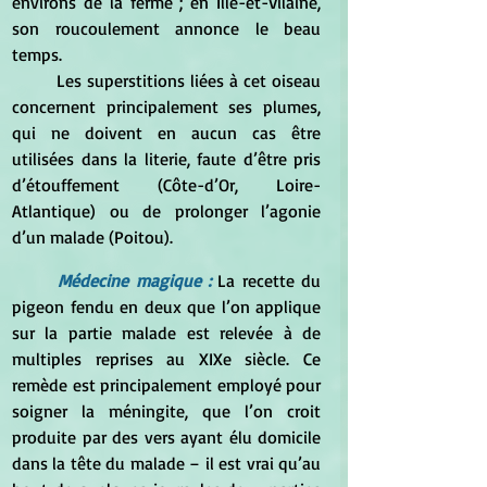
environs de la ferme ; en Ille-et-Vilaine, 
son roucoulement annonce le beau 
temps. 
	Les superstitions liées à cet oiseau 
concernent principalement ses plumes, 
qui ne doivent en aucun cas être 
utilisées dans la literie, faute d’être pris 
d’étouffement (Côte-d’Or, Loire-
Atlantique) ou de prolonger l’agonie 
d’un malade (Poitou).
Médecine magique :
 La recette du 
pigeon fendu en deux que l’on applique 
sur la partie malade est relevée à de 
multiples reprises au XIXe siècle. Ce 
remède est principalement employé pour 
soigner la méningite, que l’on croit 
produite par des vers ayant élu domicile 
dans la tête du malade – il est vrai qu’au 