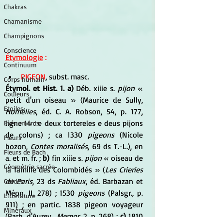
Chakras
Chamanisme
Champignons
Conscience
Étymologie
 :  
Continuum
PIGEON
, subst. masc. 
Corps humain
Étymol. et Hist. 1. a) 
Déb. xiiie s. 
pijon 
« 
Couleurs
petit d'un oiseau » (Maurice de Sully, 
Etoiles
Homélies
, éd. C. A. Robson, 54, p. 177, 
ligne 14 : e deux tortereles e deus pijons 
Evénements
de colons) ; ca 1330
 pigeons
 (Nicole 
Fleurs
bozon, 
Contes moralisés
, 69 ds T.-L.), en 
Fleurs de Bach
a. et m. fr. ; 
b)
 fin xiiie s. 
pijon 
« oiseau de 
Géométrie sacrée
la famille des Colombidés » (
Les Crieries 
de Paris
, 23 ds 
Fabliaux
, éd. Barbazan et 
Guides
Méon, II, 278) ; 1530 
pigeons
 (Palsgr., p. 
Littérature
911) ; en partic. 1838 pigeon voyageur 
Minéraux
(Barb. d'Aurev., 
Memor.
 2, p. 268) ; 
c)
 1810 