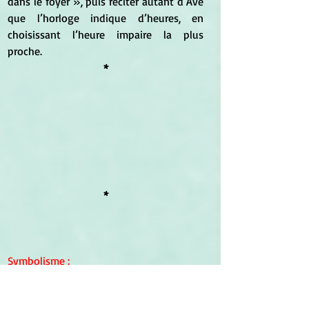
dans le foyer », puis réciter autant d’Ave 
que l’horloge indique d’heures, en 
choisissant l’heure impaire la plus 
proche.
*
*
Symbolisme
 :
	D'après le 
Dictionnaire des 