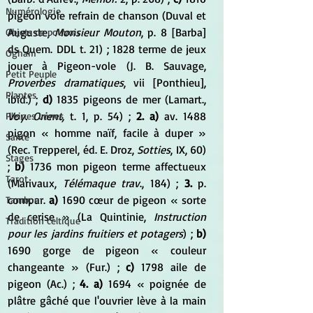
Numérologie
pigeon vole refrain de chanson (Duval et 
Auguste, 
Monsieur Mouton
, p. 8 [Barba] 
Objets de pouvoir
ds Quem. DDL t. 21) ; 1828 terme de jeux 
Ogham
jouer à Pigeon-vole (J. B. Sauvage, 
Petit Peuple
Proverbes dramatiques
, vii [Ponthieu], 
Plantes
ibid.) ;
 d) 
1835 pigeons de mer (Lamart., 
Voy. Orient,
 t. 1, p. 54) ; 
2. a)
 av. 1488 
Pleines Lunes
pigon « homme naïf, facile à duper » 
Santé
(Rec. Trepperel, éd. E. Droz,
 Sotties
, IX, 60) 
Stages
;
 b)
 1736 mon pigeon terme affectueux 
Tarot
(Marivaux, 
Télémaque trav
., 184) ; 
3.
 p. 
compar. 
a) 
1690 cœur de pigeon « sorte 
Tambour
de cerise » (La Quintinie,
 Instruction 
Tradition celtique
pour les jardins fruitiers et potagers
) ;
 b) 
1690 gorge de pigeon « couleur 
changeante » (Fur.) ; 
c)
 1798 aile de 
pigeon (Ac.) ; 
4. a)
 1694 « poignée de 
plâtre gâché que l'ouvrier lève à la main 