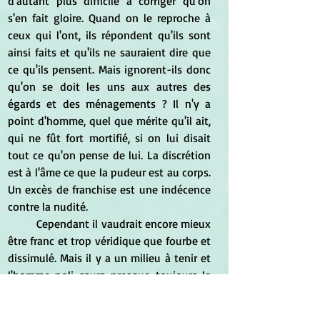
d'autant plus difficile à corriger qu'on 
s'en fait gloire. Quand on le reproche à 
ceux qui l'ont, ils répondent qu'ils sont 
ainsi faits et qu'ils ne sauraient dire que 
ce qu'ils pensent. Mais ignorent-ils donc 
qu'on se doit les uns aux autres des 
égards et des ménagements ? Il n'y a 
point d'homme, quel que mérite qu'il ait, 
qui ne fût fort mortifié, si on lui disait 
tout ce qu'on pense de lui. La discrétion 
est à l'âme ce que la pudeur est au corps. 
Un excès de franchise est une indécence 
contre la nudité. 
	Cependant il vaudrait encore mieux 
être franc et trop véridique que fourbe et 
dissimulé. Mais il y a un milieu à tenir et 
l'homme poli saura presque toujours le 
trouver. Il saura éviter adroitement de 
dire des vérités désagréables ou tâchera 