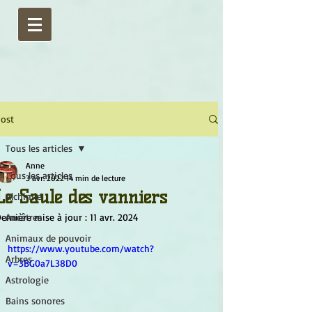
ost
Tous les articles
Anne
Tous les articles
3 avr. 2022
14 min de lecture
Le Saule des vanniers
Alchimie
ernière mise à jour :
Ancêtres
11 avr. 2024
Animaux de pouvoir
https://www.youtube.com/watch?
Arbres
v=3BG0a7L38D0
Astrologie
Bains sonores