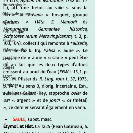
ca
 1215, 
Aymeri de Narbonne,
 1752 ds T.-
Numérologie
L.), att. une 1refois au viiie s. sous la 
Objets de pouvoir
forme lat. 
auseria
 « bosquet, groupe 
d'arbres » (
Vita S. Memorii
 ds 
Ogham
Monumenta Germaniae historica, 
Petit Peuple
Scriptores rerum Merovingicarum,
 t. 3, p. 
Plantes
103, 104), collectif qui remonte à *
alisaria,
Pleines Lunes
dér. de l'a. b. frq. *
alisa
 « aune ». Le 
passage de « aune » « saule » peut être 
Santé
dû au fait que les deux types d'arbres 
Stages
croissent au bord de l'eau (
FEW
 t. 15, 1, p. 
Tarot
25 ; M. Pfister ds 
R. Ling. rom.
 t. 37, 1973, 
Tambour
p. 141). Au sens 3, d'orig. incertaine, Esn., 
suivi par Cellard-Rey, rapproche 
osier
 de 
Tradition celtique
os
* « argent » et de 
jonc
* « or (métal) 
», ce dernier servant également en vann.
SAULE
, subst. masc. 
Étymol. et Hist.
 Ca 1225 (Péan Gatineau, 
S. 