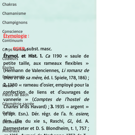
Chakras
Chamanisme
Champignons
Conscience
Étymologie
 :
Continuum
OSIER
, subst. masc.
Corps humain
Étymol. et Hist. 1.
Ca
 1190 « saule de 
Couleurs
petite taille, aux rameaux flexibles » 
Etoiles
(Hermann de Valenciennes, 
Li romanz de 
Evénements
Dieu et de sa mère,
 éd. I. Spiele, 178, 186) ; 
2.
 1380 « rameau d'osier, employé pour la 
Fleurs
confection de liens et d'ouvrages de 
Fleurs de Bach
vannerie » (
Comptes de l'hostel de 
Géométrie sacrée
Charles VI
 ds Havard) ; 
3.
 1935 « argent » 
Guides
(d'apr. Esn.). Dér. régr. de l'a. fr. 
osiere,
fém. (fin du xie s., Raschi, 
Gl.,
 éd. A. 
Littérature
Darmesteter et D. S. Blondheim, t. 1, 757 ; 
Minéraux