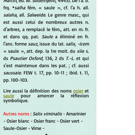
Martin
, éd. W. Söderhjelm, 4445). De l'a. b. 
frq. *
salha
 fém. « saule », cf. l'a h. all. 
salaha,
 all. 
Salweide
. Le genre masc., qui 
est aussi celui de nombreux autres n. 
d'arbres, a remplacé le fém., att. en m. fr. 
et dans qq. pat. 
Saule
 a éliminé en fr. 
l'anc. forme 
sauz
, issue du lat.
 salix, -icem
« saule », att. dep. la 1re moit. du xiie s. 
ds 
Psautier Oxford,
 136, 2 ds 
T.-L
. et qui 
s'est maintenue dans les pat. ; cf. aussi 
saussaie
. FEW t. 17, pp. 10-11 ; ibid. t. 11, 
pp. 100-103.
Lire aussi la définition des noms 
osier
 et  
saule
 pour amorcer la réflexion 
symbolique.
Autres noms
 : 
Salix viminalis
 - Amarinier 
- Osier blanc - Osier franc - Osier vert - 
Saule-Osier - Vime -