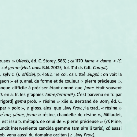
euses » (
Alexis,
 éd. C. Storey, 586) ; 
ca
 1170 
jame < dame > (C.
 
sal geme
 (
Hist. univ.
 B.N. 20125, fol. 31d ds Gdf. 
Compl.
). 
. sylvic. (
J. officiel,
 p. 4562, 1re col. ds Littré 
Suppl. :
 on voit la 
geon » et p. anal. de forme et de couleur « pierre précieuse », 
oque difficile à préciser étant donné que 
jame
 était souvent 
cf.
 en a. fr. les graphies 
fame/femme
*). C'est parvenu en fr. par 
rigord] 
gema
 prob. « résine » xiie s. Bertrand de Born, éd. C. 
 par « poix », 
v.
 gloss. ainsi que Lévy 
Prov. ; 
la trad., « résine » 
œ ́me, yéme, jeme
 « résine, chandelle de résine », Millardet, 
 est issu p. métaph. de celui de « pierre précieuse » (
cf.
 Pline, 
undit interveniente candida gemme tam simili turis), 
cf.
 aussi 
prob. venu aussi du domaine occitan (
v.
 Lévy 
Prov.
).