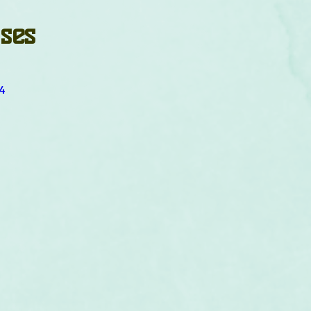
um
Corps humain
Couleurs
Etoiles
Evénements
ses
s
Littérature
Minéraux
Numérologie
4
Pleines Lunes
Santé
Stages
Tarot