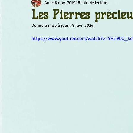
Anne
6 nov. 2019
18 min de lecture
Chamanisme
Champignons
Conscience
Continu
Les Pierres précieu
Dernière mise à jour :
4 févr. 2024
Fleurs
Fleurs de Bach
Géométrie sacrée
Guide
https://www.youtube.com/watch?v=YHziVCQ_Sd
Objets de pouvoir
Ogham
Petit Peuple
Plantes