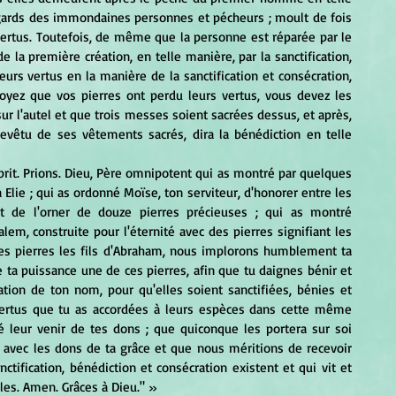
egards des immondaines personnes et pécheurs ; moult de fois 
ertus. Toutefois, de même que la personne est réparée par le 
e la première création, en telle manière, par la sanctification, 
urs vertus en la manière de la sanctification et consécration, 
yez que vos pierres ont perdu leurs vertus, vous devez les 
ur l'autel et que trois messes soient sacrées dessus, et après, 
revêtu de ses vêtements sacrés, dira la bénédiction en telle 
Elie ; qui as ordonné Moïse, ton serviteur, d'honorer entre les 
 de l'orner de douze pierres précieuses ; qui as montré 
alem, construite pour l'éternité avec des pierres signifiant les 
es pierres les fils d'Abraham, nous implorons humblement ta 
 ta puissance une de ces pierres, afin que tu daignes bénir et 
rnation de ton nom, pour qu'elles soient sanctifiées, bénies et 
 vertus que tu as accordées à leurs espèces dans cette même 
 leur venir de tes dons ; que quiconque les portera sur soi 
 avec les dons de ta grâce et que nous méritions de recevoir 
nctification, bénédiction et consécration existent et qui vit et 
les. Amen. Grâces à Dieu." »