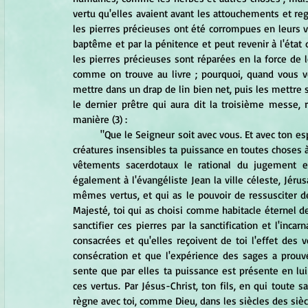
vertu qu'elles avaient avant les attouchements et r
les pierres précieuses ont été corrompues en leurs v
baptême et par la pénitence et peut revenir à l'état d
les pierres précieuses sont réparées en la force de le
comme on trouve au livre ; pourquoi, quand vous vo
mettre dans un drap de lin bien net, puis les mettre s
le dernier prêtre qui aura dit la troisième messe, 
manière (3) :
	"Que le Seigneur soit avec vous. Et avec ton esprit. Prions. Dieu, Père omnipotent qui as montré par quelques 
créatures insensibles ta puissance en toutes choses à 
vêtements sacerdotaux le rational du jugement et
également à l'évangéliste Jean la ville céleste, Jérus
mêmes vertus, et qui as le pouvoir de ressusciter d
Majesté, toi qui as choisi comme habitacle éternel de
sanctifier ces pierres par la sanctification et l'inca
consacrées et qu'elles reçoivent de toi l'effet des
consécration et que l'expérience des sages a prouvé
sente que par elles ta puissance est présente en lui
ces vertus. Par Jésus-Christ, ton fils, en qui toute sa
règne avec toi, comme Dieu, dans les siècles des sièc