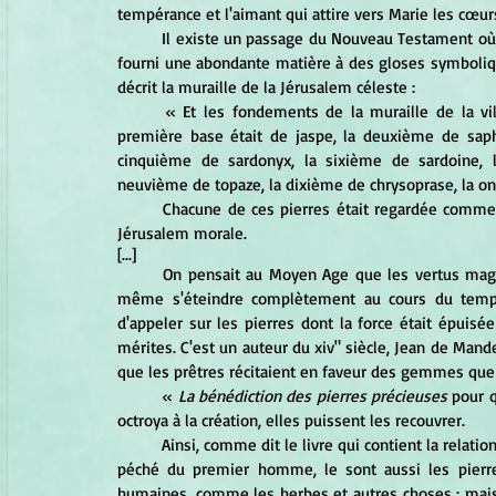
tempérance et l'aimant qui attire vers Marie les cœur
	Il existe un passage du Nouveau Testament où les pierres précieuses tiennent une place importante et qui a 
fourni une abondante matière à des gloses symbolique
décrit la muraille de la Jérusalem céleste : 
	« Et les fondements de la muraille de la ville étaient ornés de toutes sortes de pierres précieuses. La 
première base était de jaspe, la deuxième de saphi
cinquième de sardonyx, la sixième de sardoine, l
neuvième de topaze, la dixième de chrysoprase, la o
	Chacune de ces pierres était regardée comme la figuration d'une des vertus qui doivent édifier en nous la 
Jérusalem morale.
[...]
	On pensait au Moyen Age que les vertus magiques et thérapeutiques des gemmes pouvaient s'affaiblir et 
même s'éteindre complètement au cours du temps. 
d'appeler sur les pierres dont la force était épuisée 
mérites. C'est un auteur du xiv" siècle, Jean de Mandev
que les prêtres récitaient en faveur des gemmes que l'
	«
 La bénédiction des pierres précieuses 
pour q
octroya à la création, elles puissent les recouvrer. 
	Ainsi, comme dit le livre qui contient la relation des Anciens, que toute créature est corrompue par le premier 
péché du premier homme, le sont aussi les pierres
humaines, comme les herbes et autres choses ; mai