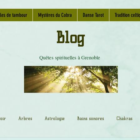
les de tambour
Mystères du Cobra
Danse Tarot
Tradition celti
Blog
Quêtes spirituelles à Grenoble
oir
Arbres
Astrologie
Bains sonores
Chakras