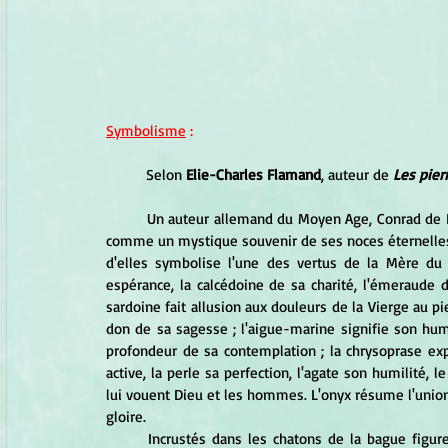
Symbolisme
 :
Selon 
Elie-Charles Flamand
, auteur de 
Les pie
	Un auteur allemand du Moyen Age, Conrad de Haimbourg, dans une gracieuse prose rimée, offre à la Vierge, 
comme un mystique souvenir de ses noces éternelles
d'elles symbolise l'une des vertus de la Mère du 
espérance, la calcédoine de sa charité, l'émeraude d
sardoine fait allusion aux douleurs de la Vierge au pie
don de sa sagesse ; l'aigue-marine signifie son humili
profondeur de sa contemplation ; la chrysoprase exp
active, la perle sa perfection, l'agate son humilité, 
lui vouent Dieu et les hommes. L'onyx résume l'union d
gloire. 
	Incrustés dans les chatons de la bague figurent le cristal, symbole de chasteté, l'ambre qui représente la 