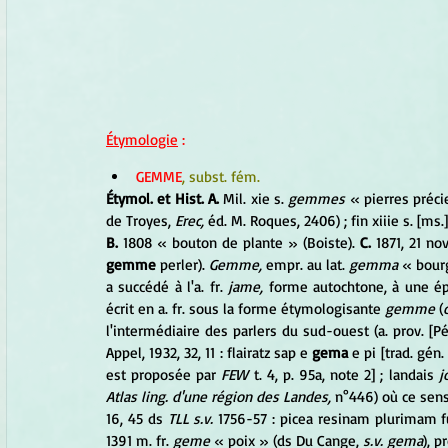
Étymologie
 :
GEMME
, subst. fém.
Étymol. et Hist. A.
 Mil. xie s. 
gemmes
 « pierres préci
de Troyes, 
Erec,
 éd. M. Roques, 2406) ; fin xiiie s. [ms.]
B.
 1808 « bouton de plante » (Boiste). 
C.
 1871, 21 nov
gemme
 perler). 
Gemme,
 empr. au lat. 
gemma
 « bour
a succédé à l'a. fr. 
jame,
 forme autochtone, à une ép
écrit en a. fr. sous la forme étymologisante 
gemme
 (
l'intermédiaire des parlers du sud-ouest (a. prov. [Pé
Appel, 1932, 32, 11 : flairatz sap e 
gema
 e pi [trad. gén.
est proposée par 
FEW
 t. 4, p. 95a, note 2] ; landais 
j
Atlas ling. d'une région des Landes,
 n°446) où ce sens
16, 45 ds 
TLL s.v.
 1756-57 : picea resinam plurimam f
1391 m. fr. 
geme
 « poix » (ds Du Cange, 
s.v. gema
), 