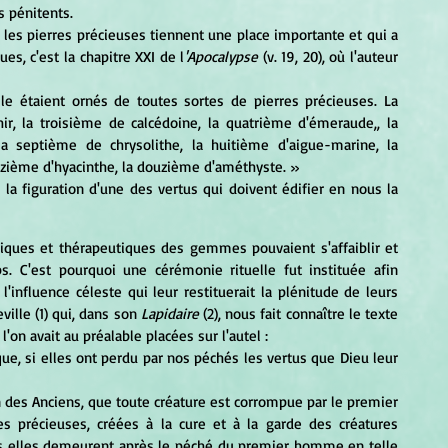
s pénitents. 
s, c'est la chapitre XXI de l
'Apocalypse
 (v. 19, 20), où l'auteur 
r, la troisième de calcédoine, la quatrième d'émeraude,, la 
a septième de chrysolithe, la huitième d'aigue-marine, la 
nzième d'hyacinthe, la douzième d'améthyste. » 
C'est pourquoi une cérémonie rituelle fut instituée afin 
l'influence céleste qui leur restituerait la plénitude de leurs 
ille (1) qui, dans son 
Lapidaire
 (2), nous fait connaître le texte 
on avait au préalable placées sur l'autel : 
ue, si elles ont perdu par nos péchés les vertus que Dieu leur 
 précieuses, créées à la cure et à la garde des créatures 
s elles demeurent après le péché du premier homme en telle 