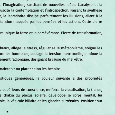
Suscite la contemplation et l'introspection. Faisant la synthèse 
, la labradorite dissipe parfaitement les illusions, allant à la 
tention masquée par les pensées et les actions. Cette pierre 
ébraux, allège le stress, régularise le métabolisme, soigne les 
bre les hormones, soulage la tension menstruelle, diminue la 
itement radionique, désignant la cause du mal-être. 
maintenir ou placer selon les besoins. 
stiques génériques, la couleur suivante a des propriétés 
supérieurs de conscience, renforce la visualisation, la transe, 
e chakra du plexus solaire, développe le corps mental, lui 
ie, la vésicule biliaire et les glandes surrénales. Position : sur 
*