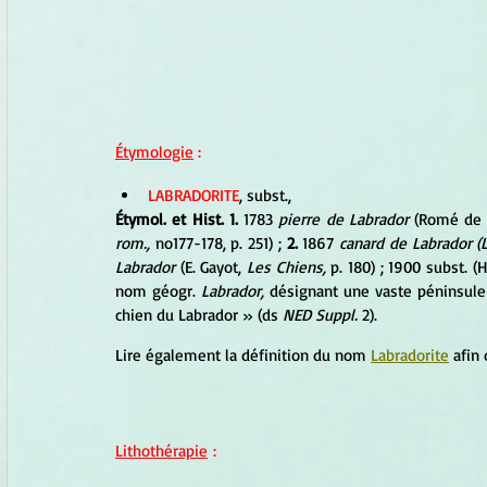
Étymologie
 :
LABRADORITE
, subst.,
Étymol. et Hist. 1. 
1783 
pierre de Labrador 
(Romé de L
rom., 
no177-178, p. 251) ; 
2. 
1867 
canard de Labrador (L
Labrador 
(E. Gayot, 
Les Chiens, 
p. 180) ; 1900 subst. (H.
nom géogr. 
Labrador, 
désignant une vaste péninsule
chien du Labrador » (ds 
NED Suppl. 
2).
Lire également la définition du nom 
Labradorite
 afin
Lithothérapie
 :