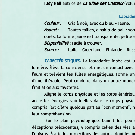
Judy Hall
 autrice de 
La Bible des Cristaux 
(volu
Labrador
Couleur 
:	Gris à noir, avec du bleu - Jaune. 
Aspect
 :	Toutes tailles, d'habitude poli : sombre avant d'être exposé à la lumière, puis bleu irisé ou éclats 
dorés. La forme jaune est transparente, petite e
Disponibilité 
: Facile à trouver. 
Source
 :	Italie - Groenland - Finlande - Ru
CARACTÉRISTIQUES.
 La labradorite irisée est 
lumière. Élève la conscience et met en contact avec l
l'aura et prévient les fuites énergétiques. Forme u
d'une thérapie. Peut conduire dans un autre monde o
l'initiation aux mystères.
	Aligne le corps physique et les corps éthériques et donne accès à l'objectif spirituel. Élève la conscience et 
ancre les énergies spirituelles dans le corps physiqu
compris l'art d'être quelque part au "bon moment", me
leur compréhension. 
	Sur le plan psychologique, bannit les peurs et les insécurités, ainsi que les résidus psychiques des 
déceptions précédentes, y compris celles des vies a
l'univers. Écarte les projections des autres, dont les