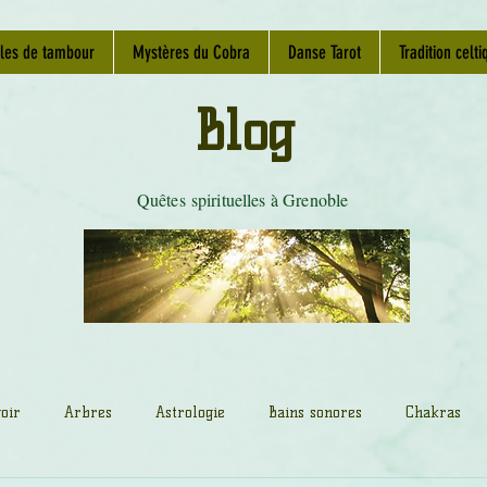
les de tambour
Mystères du Cobra
Danse Tarot
Tradition celti
Blog
Quêtes spirituelles à Grenoble
oir
Arbres
Astrologie
Bains sonores
Chakras