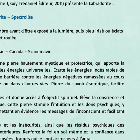
me 1, Guy Trédaniel Éditeur, 2011) présente la Labradorite :
ite – Spectrolite 
t roulée.
ssie - Canada - Scandinavie.
une pierre hautement mystique et protectrice, qui apporte la 
es énergies universelles. Écarte les énergies indésirables de 
ne barrière contre les énergies négatives ramassées au cours 
u dans d'autres vies. Pierre du savoir ésotérique, facilite 
e. Cette pierre stimule l'intuition et les dons psychiques, y 
ttant en évidence les messages de l'inconscient et facilitant 
ntérieures. Renforce la foi en soi-même et la confiance dans 
 pensées-formes quise sont accrochées à l'aura. 