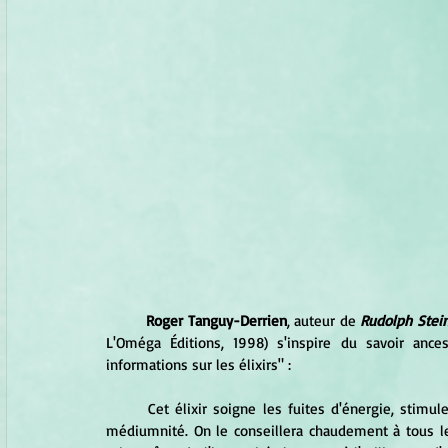
Roger Tanguy-Derrien
, auteur de 
Rudolph Stein
L'Oméga Éditions, 1998) s'inspire du savoir ance
informations sur les élixirs" :
	Cet élixir soigne les fuites d'énergie, stimule l'intuition, l'acuité mentale et la réceptivité, voire même la 
médiumnité. On le conseillera chaudement à tous le