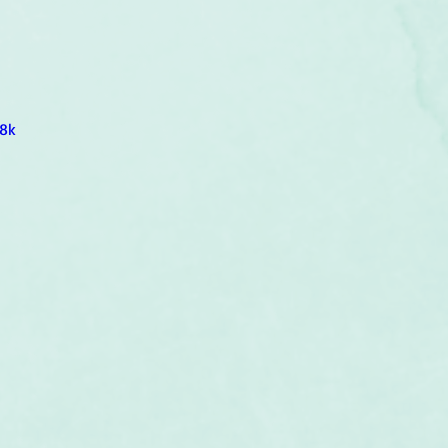
um
Corps humain
Couleurs
Etoiles
Evénements
s
Littérature
Minéraux
Numérologie
8k
Pleines Lunes
Santé
Stages
Tarot