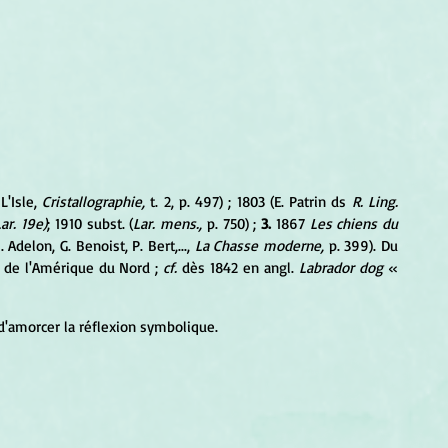
'Isle, 
Cristallographie, 
t. 2, p. 497) ; 1803 (E. Patrin ds 
R. Ling. 
ar. 19e)
; 1910 subst. (
Lar. mens., 
p. 750) ; 
3. 
1867 
Les chiens du 
 Adelon, G. Benoist, P. Bert,..., 
La Chasse moderne, 
p. 399). Du 
 de l'Amérique du Nord ; 
cf. 
dès 1842 en angl. 
Labrador dog 
« 
 d'amorcer la réflexion symbolique.