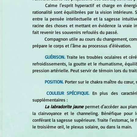
	Calme l'esprit hyperactif et charge en énergie l'imagination, suscitant de nouvelles idées. L'analyse et la 
rationalité sont équilibrées par la vision intérieure. 
entre la pensée intellectuelle et la sagesse intuitive
racine des choses et mettant en évidence la vraie in
fait revenir les souvenirs refoulés du passé. 
	Compagnon utile au cours du changement, communique la force et la persévérance. Pierre de transformation, 
prépare le corps et l'âme au processus d'élévation. 
GUÉRISON. 
Traite les troubles oculaires et cér
refroidissements, la goutte et le rhumatisme, équili
pression artérielle. Peut servir de témoin lors du tra
	POSITION. 
Porter sur le chakra maître du cœur, 
COULEUR SPÉCIFIQUE.
 En plus des caractéri
supplémentaires : 
La labradorite jaune
 permet d'accéder aux plans 
la clairvoyance et le channeling. Bénéfique pour l
conférant la sagesse supérieure. Traite l'estomac, le fo
le troisième œil, le plexus solaire, ou dans la main.