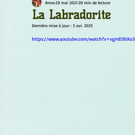
Anne
29 mai 2021
20 min de lecture
Chamanisme
Champignons
Conscience
Continu
La Labradorite
Dernière mise à jour :
5 avr. 2025
Fleurs
Fleurs de Bach
Géométrie sacrée
Guide
https://www.youtube.com/watch?v=vgmD3hXo3
Objets de pouvoir
Ogham
Petit Peuple
Plantes