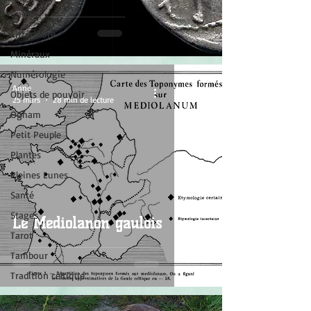
Guides
Littérature
Minéraux
Numérologie
Anne
Objets de pouvoir
25 mars
28 min de lecture
Ogham
Petit Peuple
Plantes
Pleines Lunes
Santé
Stages
Le Médiolanon gaulois
Tarot
Tambour
Tradition celtique