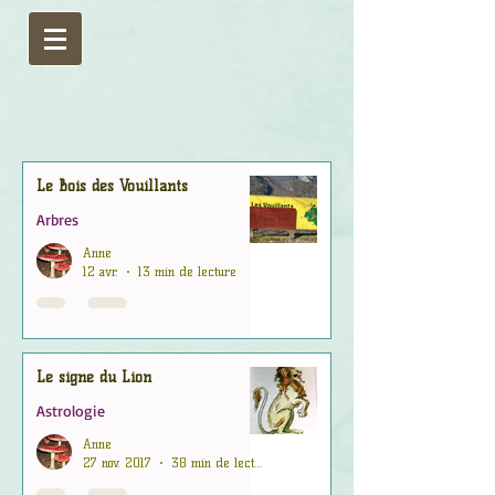
Le Bois des Vouillants
Arbres
Anne
12 avr.
13 min de lecture
Le signe du Lion
Astrologie
Anne
27 nov. 2017
38 min de lecture