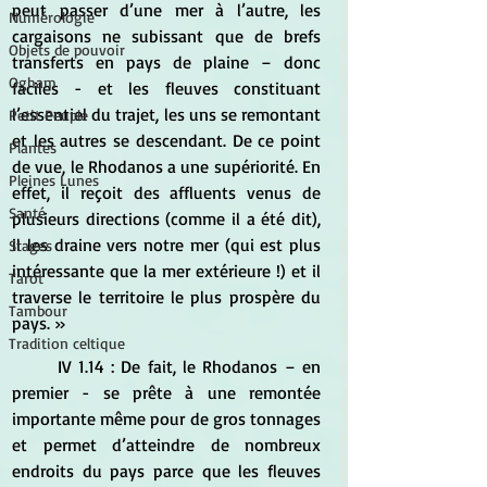
peut passer d’une mer à l’autre, les 
Numérologie
cargaisons ne subissant que de brefs 
Objets de pouvoir
transferts en pays de plaine – donc 
Ogham
faciles - et les fleuves constituant 
l’essentiel du trajet, les uns se remontant 
Petit Peuple
et les autres se descendant. De ce point 
Plantes
de vue, le Rhodanos a une supériorité. En 
Pleines Lunes
effet, il reçoit des affluents venus de 
Santé
plusieurs directions (comme il a été dit), 
il les draine vers notre mer (qui est plus 
Stages
intéressante que la mer extérieure !) et il 
Tarot
traverse le territoire le plus prospère du 
Tambour
pays. »
Tradition celtique
	IV 1.14 : De fait, le Rhodanos – en 
premier - se prête à une remontée 
importante même pour de gros tonnages 
et permet d’atteindre de nombreux 
endroits du pays parce que les fleuves 