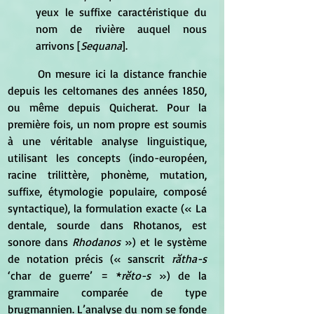
yeux le suffixe caractéristique du 
nom de rivière auquel nous 
arrivons [
Sequana
].
	On mesure ici la distance franchie 
depuis les celtomanes des années 1850, 
ou même depuis Quicherat. Pour la 
première fois, un nom propre est soumis 
à une véritable analyse linguistique, 
utilisant les concepts (indo-européen, 
racine trilittère, phonème, mutation, 
suffixe, étymologie populaire, composé 
syntactique), la formulation exacte (« La 
dentale, sourde dans Rhotanos, est 
sonore dans 
Rhodanos
 ») et le système 
de notation précis (« sanscrit
 rătha-s
‘char de guerre’ = *
rĕto-s
 ») de la 
grammaire comparée de type 
brugmannien. L’analyse du nom se fonde 