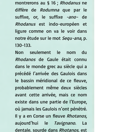
montrerons au § 16 ; 
Rhodanus 
ne 
diffère de
 Rodumna 
que par le 
suffixe, or, le suffixe
 -ano- 
de
Rhodanus 
est indo-européen et 
ligure comme on va le voir dans 
notre étude sur le mot
 Sequ-ana,
 p. 
130-133.
Non seulement le nom du
Rhodanos 
de Gaule était connu 
dans le monde grec au siècle qui a 
précédé l’arrivée des Gaulois dans 
le bassin méridional de ce fleuve, 
probablement même deux siècles 
avant cette arrivée, mais ce nom 
existe dans une partie de l’Europe, 
où jamais les Gaulois n’ont pénétré. 
Il y a en Corse un fleuve 
Rhotanos,
aujourd’hui le 
Tavignano. 
La 
dentale, sourde dans
 Rhotanos,
 est 