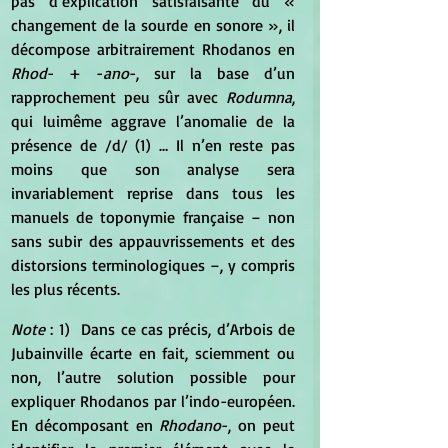
pas d’explication satisfaisante du « 
changement de la sourde en sonore », il 
décompose arbitrairement Rhodanos en 
Rhod
- + -
ano
-, sur la base d’un 
rapprochement peu sûr avec 
Rodumna
, 
qui luimême aggrave l’anomalie de la 
présence de /d/ (1) … Il n’en reste pas 
moins que son analyse sera 
invariablement reprise dans tous les 
manuels de toponymie française – non 
sans subir des appauvrissements et des 
distorsions terminologiques –, y compris 
les plus récents.
Note
 : 1)  Dans ce cas précis, d’Arbois de 
Jubainville écarte en fait, sciemment ou 
non, l’autre solution possible pour 
expliquer Rhodanos par l’indo-européen. 
En décomposant en
 Rhodano
-, on peut 