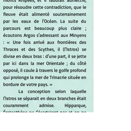
monts Rhipées, et il faudrait admettre, 
pour résoudre cette contradiction, que le 
fleuve était alimenté souterrainement 
par les eaux de l'Océan. La suite du 
parcours est beaucoup plus claire ; 
écoutons Argos s'adressant aux Minyens 
: « Une fois arrivé aux frontières des 
Thraces et des Scythes, il (l'Istros) se 
divise en deux bras : d'une part, il se jette 
par ici dans la mer Orientale ; du côté 
opposé, il coule à travers le golfe profond 
qui prolonge la mer de Trinacrie située en 
bordure de votre pays. »
	La conception selon laquelle 
l'Istros se séparait en deux branches était 
couramment admise. Hipparque, 
Ératosthène ne l'écartaient pas et on ne 
la trouve critiquée qu'à partir de Diodore 
et de Strabon. Ce dernier écrit pourtant : 