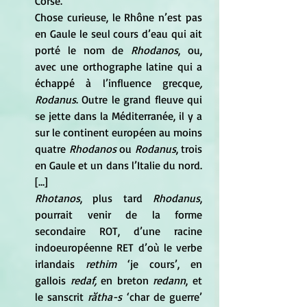
Corse.
Chose curieuse, le Rhône n’est pas 
en Gaule le seul cours d’eau qui ait 
porté le nom de 
Rhodanos
, ou, 
avec une orthographe latine qui a 
échappé à l’influence grecque
, 
Rodanus
. Outre le grand fleuve qui 
se jette dans la Méditerranée, il y a 
sur le continent européen au moins 
quatre 
Rhodanos 
ou 
Rodanus
, trois 
en Gaule et un dans l’Italie du nord. 
[…]
Rhotanos
, plus tard 
Rhodanus
, 
pourrait venir de la forme 
secondaire ROT, d’une racine 
indoeuropéenne RET d’où le verbe 
irlandais
 rethim
 ‘je cours’, en 
gallois 
redaf,
 en breton 
redann
, et 
le sanscrit 
rătha-s 
‘char de guerre’ 