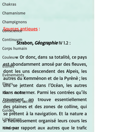
Chakras
Chamanisme
Champignons
Sources antiques
 :
Conscience
Continuum
 Strabon
, Géographie
 IV 1.2 :
Corps humain
	« Or donc, dans sa totalité, ce pays 
Couleurs
est abondamment arrosé par des fleuves, 
Etoiles
dont les uns descendent des Alpeis, les 
Evénements
autres du Kemménon et de la Pyrènè ; les 
Fleurs
uns se jettent dans l’Océan, les autres 
dans notre mer. Parmi les contrées qu’ils 
Fleurs de Bach
traversent, on trouve essentiellement 
Géométrie sacrée
des plaines et des zones de colline, qui 
Guides
se prêtent à la navigation. Et la nature a 
Littérature
si heureusement organisé leurs cours les 
uns par rapport aux autres que le trafic 
Minéraux