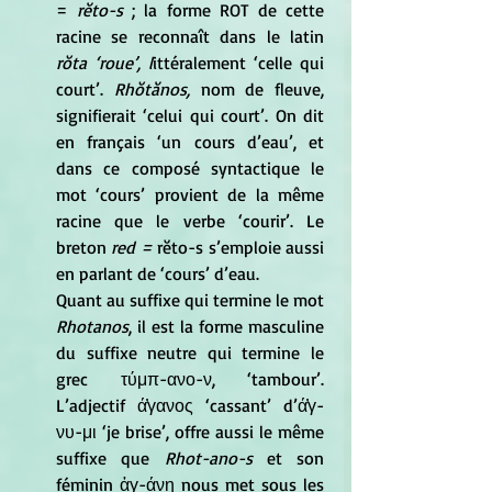
=
 rĕto-s 
; la forme ROT de cette 
racine se reconnaît dans le latin
rŏta ‘roue’, l
ittéralement ‘celle qui 
court’. 
Rhŏtănos, 
nom de fleuve, 
signifierait ‘celui qui court’. On dit 
en français ‘un cours d’eau’, et 
dans ce composé syntactique le 
mot ‘cours’ provient de la même 
racine que le verbe ‘courir’. Le 
breton 
red = 
rĕto-s s’emploie aussi 
en parlant de ‘cours’ d’eau.
Quant au suffixe qui termine le mot
Rhotanos
, il est la forme masculine 
du suffixe neutre qui termine le 
grec τύμπ-ανο-ν, ‘tambour’. 
L’adjectif ά̓γανος ‘cassant’ d’ά̓γ-
νυ-μι ‘je brise’, offre aussi le même 
suffixe que 
Rhot-ano-s
 et son 
féminin ἀγ-άνη nous met sous les 