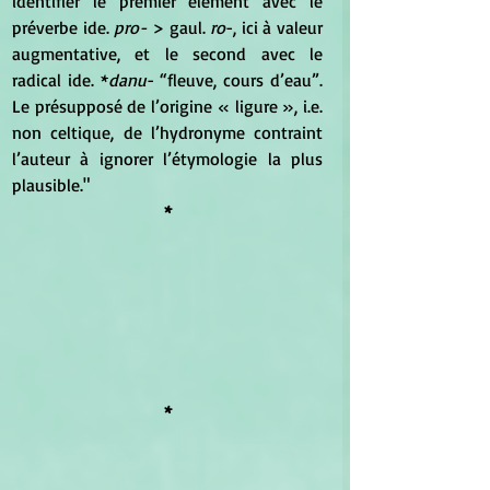
identifier le premier élément avec le 
préverbe ide. 
pro- 
> gaul.
 ro
-, ici à valeur 
augmentative, et le second avec le 
radical ide. *
danu
- “fleuve, cours d’eau”. 
Le présupposé de l’origine « ligure », i.e. 
non celtique, de l’hydronyme contraint 
l’auteur à ignorer l’étymologie la plus 
plausible."
*
*