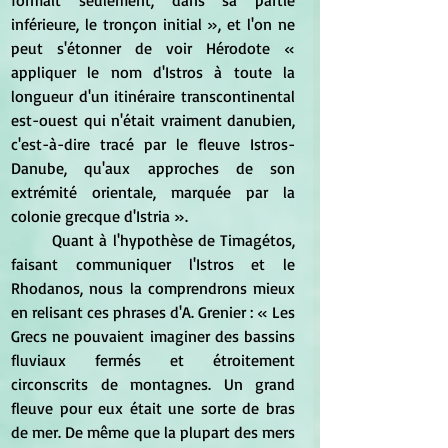
formait seulement, dans sa partie 
inférieure, le tronçon initial », et l'on ne 
peut s'étonner de voir Hérodote « 
appliquer le nom d'Istros à toute la 
longueur d'un itinéraire transcontinental 
est-ouest qui n'était vraiment danubien, 
c'est-à-dire tracé par le fleuve Istros-
Danube, qu'aux approches de son 
extrémité orientale, marquée par la 
colonie grecque d'Istria ».
	Quant à l'hypothèse de Timagétos, 
faisant communiquer l'Istros et le 
Rhodanos, nous la comprendrons mieux 
en relisant ces phrases d'A. Grenier : « Les 
Grecs ne pouvaient imaginer des bassins 
fluviaux fermés et étroitement 
circonscrits de montagnes. Un grand 
fleuve pour eux était une sorte de bras 
de mer. De même que la plupart des mers 