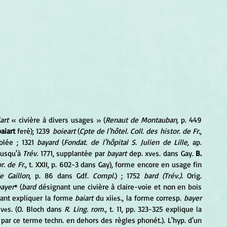
art 
« civière à divers usages » (
Renaut de Montauban,
 p. 449 
baiart
 feré); 1239 
boieart
 (
Cpte de l'hôtel. Coll. des histor. de Fr.,
olée ; 1321 
bayard
 (
Fondat. de l'hôpital S. Julien de Lille,
 ap. 
jusqu'à 
Trév.
 1771, supplantée par 
bayart
 dep. xv
s. dans Gay. 
B. 
e
r. de Fr.,
 t. XXII, p. 602-3 dans Gay), forme encore en usage fin 
 Gaillon, 
p. 86 dans Gdf. 
Compl.
) ; 1752 
bard (Trév.).
 Orig. 
bayer
* (
bard
 désignant une civière à claire-voie et non en bois 
vant expliquer la forme 
baiart
 du xii
s., la forme corresp. 
bayer
e
iv
s. (O. Bloch dans 
R. Ling. rom.,
 t. 11, pp. 323-325 explique la 
e
 par ce terme techn. en dehors des règles phonét.). L'hyp. d'un 