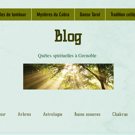
les de tambour
Mystères du Cobra
Danse Tarot
Tradition celti
Blog
Quêtes spirituelles à Grenoble
oir
Arbres
Astrologie
Bains sonores
Chakras