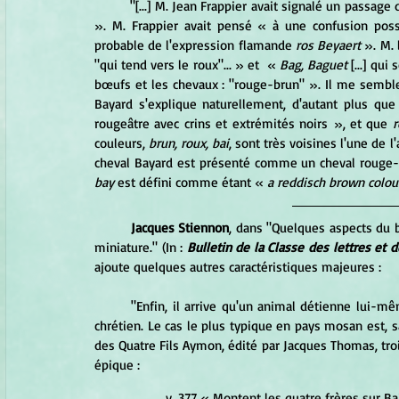
	"[...] M. Jean Frappier avait signalé un passage
». M. Frappier avait pensé « à une confusion poss
probable de l'expression flamande 
ros Beyaert
 ». M.
"qui tend vers le roux"... » et 
« 
Bag, Baguet
 [...] qui
bœufs et les chevaux : "rouge-brun" ». Il me semble
Bayard s'explique naturellement, d'autant plus que
rougeâtre avec crins et extrémités noirs », et que 
r
couleurs,
 brun, roux, bai
, sont très voisines l'une de l
cheval Bayard est présenté comme un cheval rouge-b
bay
 est défini comme étant « 
a reddisch brown colou
Jacques Stiennon
, dans "Quelques aspects du be
miniature." (In : 
Bulletin de la Classe des lettres et 
ajoute quelques autres caractéristiques majeures :
	"Enfin, il arrive qu'un animal détienne lui-même un pouvoir magique, qui n'a rien à voir avec le surnaturel 
chrétien. Le cas le plus typique en pays mosan est, s
des Quatre Fils Aymon, édité par Jacques Thomas, trois
épique : 
v. 377 « Montent les quatre frères sur Bai