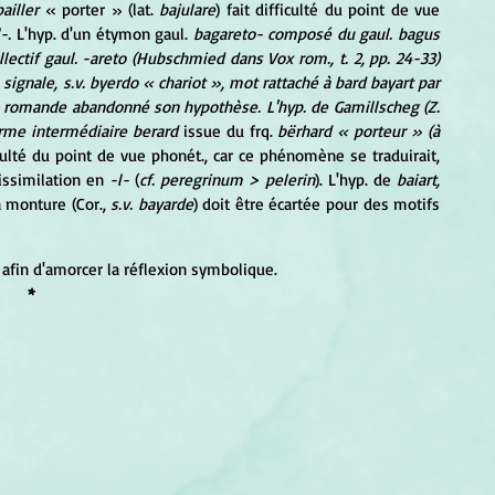
bailler
 « porter » (lat. 
bajulare
) fait difficulté du point de vue 
l-.
 L'hyp. d'un étymon gaul. 
bagareto- composé du gaul. bagus
llectif gaul. -areto (Hubschmied dans Vox rom., t. 2, pp. 24-33) 
signale, s.v. byerdo « chariot », mot rattaché à bard bayart par 
 romande abandonné son hypothèse. L'hyp. de Gamillscheg (Z. 
rme intermédiaire berard
 issue du frq. 
bërhard « porteur » (à 
iculté du point de vue phonét., car ce phénomène se traduirait, 
issimilation en 
-l-
 (
cf. peregrinum > pelerin
). L'hyp. de 
baiart,
 monture (Cor., 
s.v. bayarde
) doit être écartée pour des motifs 
 afin d'amorcer la réflexion symbolique.
*