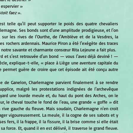
 espervier »
stoit faez
 ».
rlemagne. Ses bonds sont d'une amplitude prodigieuse, et l'on 
ur les rives de l'Ourthe, de l'Amblève et de la Vesdres, la 
s rochers ardennais. Maurice Piron a été l'exégète des traces 
s notre savante et charmante consœur Rita Lejeune a fait plus. 
rd et s'est retrouvée d'un bond — vous l'avez déjà deviné ! — 
ècle, explique-t-elle, « place à Liège une aventure capitale du 
e permet guère de croire que cet épisode ait été conçu autre 
pplice, malgré les protestations indignées de l'archevêque 
ayard une lourde meule et, du haut du pont des Arches, on le 
r, le cheval touche le fond de l'eau, une grande « goffe » dit 
 rive gauche du fleuve. Mais soudain, Charlemagne n'en croit 
ager vigoureusement. La meule, il la cogne de ses sabots et y 
s fers, il la frappe, il la fissure, il la brise comme si elle était 
 sa force. Et, quand il en est délivré, il traverse le grand fleuve. 