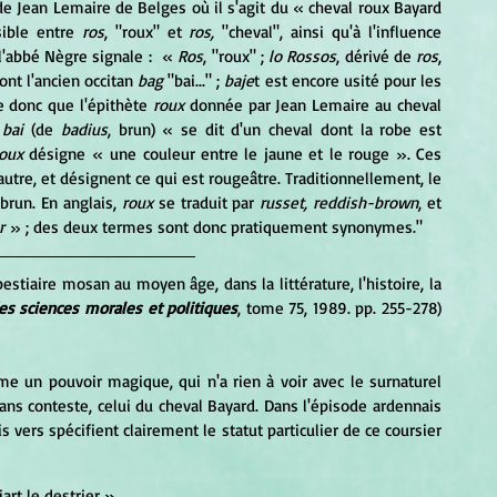
 de Jean Lemaire de Belges où il s'agit du 
« cheval roux Bayard 
ible entre 
ros
, "roux" et 
ros,
 "cheval", ainsi qu'à l'influence 
 l'abbé Nègre signale : 
« 
Ros
, "roux" ; 
lo Rossos
, dérivé de
 ros
, 
 sont l'ancien occitan 
bag
 "bai..." ; 
baje
t est encore usité pour les 
 donc que l'épithète
 roux
 donnée par Jean Lemaire au cheval 
 bai
 (de 
badius
, brun) « se dit d'un cheval dont la robe est 
oux 
désigne « une couleur entre le jaune et le rouge ». Ces 
'autre, et désignent ce qui est rougeâtre. Traditionnellement, le 
run. En anglais,
 roux 
se traduit par
 russet, reddish-brown
, et 
r 
» ; des deux termes sont donc pratiquement synonymes."
stiaire mosan au moyen âge, dans la littérature, l'histoire, la 
des sciences morales et politiques
, tome 75, 1989. pp. 255-278) 
ans conteste, celui du cheval Bayard. Dans l'épisode ardennais 
 vers spécifient clairement le statut particulier de ce coursier 
art le destrier » 