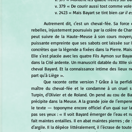
v. 379 « De courir aussi tost comme vole
v. 2423 « Mais Bayart se tint bien 
car il e
	Autrement dit, c'est un cheval-fée. Sa force est telle qu'il peut supporter le poids des quatre chevaliers 
rebelles, injustement poursuivis par la colère de Cha
peut suivre de la Haute-Meuse à son cours moyen, s
puissante empreinte que ses sabots ont laissée sur le
concrètes que la légende a fixées dans la Pierre. Mai
Elle s'est placée avec les quatre Fils Aymon sur Baya
dans la Cité ardente. Un manuscrit datable du XIIIe si
cheval Bayard. Et la connaissance intime des lieux n
part qu'à Liège ».
	Que raconte cette version ? Grâce à la perfidie de Ganelon, Charlemagne parvient finalement à se rendre 
maître du cheval-fée et le condamne à un cruel su
Turpin, d'Olivier et de Roland. On pend au cou de B
précipite dans la Meuse. A la grande joie de l'empereu
le texte — toponyme encore officiel d'un quai sur la
pas ses yeux : « Il voit Bayard émerger de l'eau et n
fait maintes entailles. Il en abat maintes pierres ; de se
d'argile. Il la dépèce littéralement, il l'écrase de toute