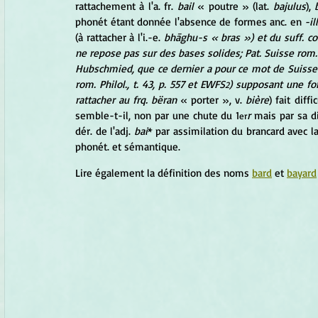
rattachement à l'a. fr. 
bail
 « poutre » (lat. 
bajulus
), 
phonét étant donnée l'absence de formes anc. en 
-il
(à rattacher à l'i.-e. 
bhāghu-s « bras ») et du suff. co
ne repose pas sur des bases solides; Pat. Suisse rom. 
Hubschmied, que ce dernier a pour ce mot de Suisse
rom. Philol., t. 43, p. 557 et EWFS
) supposant une fo
2
rattacher au frq. bëran
 « porter », v. 
bière
) fait diff
semble-t-il, non par une chute du 1
r
 mais par sa d
er
dér. de l'adj. 
bai
* par assimilation du brancard avec la
phonét. et sémantique.
Lire également la définition des noms 
bard
 et 
bayard