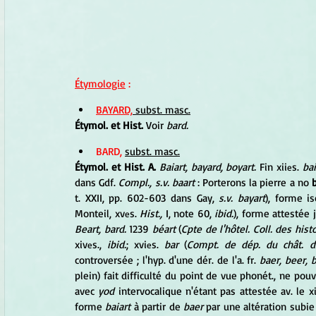
Étymologie
 :
BAYARD,
 subst. masc.
Étymol. et Hist.
 Voir 
bard.
BARD, 
subst. masc.
Étymol. et Hist. A. 
Baiart, bayard, boyart.
 Fin xii
s. 
bai
e
dans Gdf. 
Compl., s.v. baart
 : Porterons la pierre a no 
t. XXII, pp. 602-603 dans Gay, 
s.v. bayart
), forme is
Monteil, xv
s. 
Hist.,
 I, note 60, 
ibid.
), forme attestée 
e
Beart, bard.
 1239 
béart
 (
Cpte de l'hôtel. Coll. des histo
xiv
s., 
ibid.
; xvi
s. 
bar
 (
Compt. de dép. du chât. de
e
e
controversée ; l'hyp. d'une dér. de l'a. fr. 
baer, beer, 
plein) fait difficulté du point de vue phonét., ne pou
avec 
yod
 intervocalique n'étant pas attestée av. le x
forme 
baiart
 à partir de 
baer
 par une altération subie