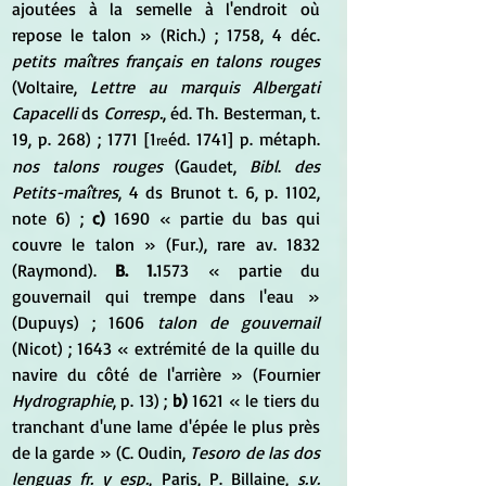
ajoutées à la semelle à l'endroit où 
repose le talon » (Rich.) ; 1758, 4 déc. 
petits maîtres français en talons rouges
(Voltaire, 
Lettre au marquis Albergati 
Capacelli
 ds 
Corresp.
, éd. Th. Besterman, t. 
19, p. 268) ; 1771 [1
éd. 1741] p. métaph. 
re
nos talons rouges
 (Gaudet, 
Bibl
. 
des 
Petits-maîtres
, 4 ds Brunot t. 6, p. 1102, 
note 6) ; 
c)
 1690 « partie du bas qui 
couvre le talon » (Fur.), rare av. 1832 
(Raymond). 
B. 1.
1573 « partie du 
gouvernail qui trempe dans l'eau » 
(Dupuys) ; 1606 
talon de gouvernail
(Nicot) ; 1643 « extrémité de la quille du 
navire du côté de l'arrière » (Fournier 
Hydrographie
, p. 13) ; 
b)
 1621 « le tiers du 
tranchant d'une lame d'épée le plus près 
de la garde » (C. Oudin, 
Tesoro de las dos 
lenguas fr. y esp.
, Paris, P. Billaine, 
s.v. 