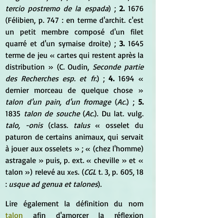
tercio postremo de la espada
) ; 
2.
 1676 
(Félibien, p. 747 : en terme d'archit. c'est 
un petit membre composé d'un filet 
quarré et d'un symaise droite) ; 
3.
 1645 
terme de jeu « cartes qui restent après la 
distribution » (C. Oudin, 
Seconde partie 
des Recherches esp. et fr.
) ; 
4.
 1694 « 
dernier morceau de quelque chose » 
talon d'un pain, d'un fromage
 (
Ac.
) ; 
5.
1835 
talon de souche
 (
Ac.
). Du lat. vulg. 
talo, -onis
 (class. 
talus
 « osselet du 
paturon de certains animaux, qui servait 
à jouer aux osselets » ; « (chez l'homme) 
astragale » puis, p. ext. « cheville » et « 
talon ») relevé au x
s. (
CGL
 t. 3, p. 605, 18 
e
: 
usque ad genua et talones
).
Lire également la définition du nom 
talon
 afin d'amorcer la réflexion 