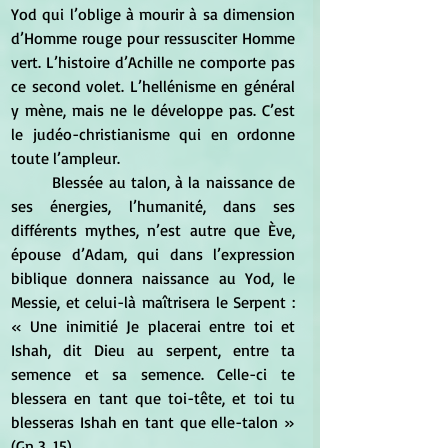
Yod qui l’oblige à mourir à sa dimension 
d’Homme rouge pour ressusciter Homme 
vert. L’histoire d’Achille ne comporte pas 
ce second volet. L’hellénisme en général 
y mène, mais ne le développe pas. C’est 
le judéo-christianisme qui en ordonne 
toute l’ampleur.
	Blessée au talon, à la naissance de 
ses énergies, l’humanité, dans ses 
différents mythes, n’est autre que Ève, 
épouse d’Adam, qui dans l’expression 
biblique donnera naissance au Yod, le 
Messie, et celui-là maîtrisera le Serpent : 
« Une inimitié Je placerai entre toi et 
Ishah, dit Dieu au serpent, entre ta 
semence et sa semence. Celle-ci te 
blessera en tant que toi-tête, et toi tu 
blesseras Ishah en tant que elle-talon » 
(Gn 3, 15).