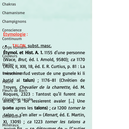
Chakras
Chamanisme
Champignons
Conscience
Étymologie
 :
Continuum
TALON,
 subst. masc.
Corps humain
Étymol. et Hist. A. 1.
 1155 d'une personne 
Couleurs
(Wace, 
Brut
, éd. I. Arnold, 9580); 
ca
 1170 
Etoiles
(
Rois
, II, XIII, 18, éd. E. R. Curtius, p. 81 : La 
meschine fud vestue de une gunele ki li 
Evénements
batid al 
talun
) ; 1176-81 (Chrétien de 
Fleurs
Troyes,
 Chevalier de la charrette
, éd. M. 
Fleurs de Bach
Roques, 2323 : Tantost qu'il furent anz 
Géométrie sacrée
antré, Si lor lessierent avaler [...] Une 
porte apres les 
talons
) ; 
ca
 1200 
torner le 
Guides
talon
 « s'en aller » (
Renart
, éd. E. Martin, 
Littérature
XI, 1309) ; 
ca
 1223 
torner les talons a 
Minéraux
aucun
 fig. « se détourner de » (Gautier 