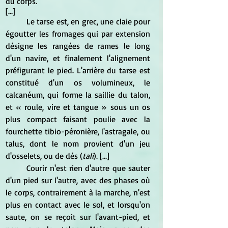
du corps.
[...]
	Le tarse est, en grec, une claie pour 
égoutter les fromages qui par extension 
désigne les rangées de rames le long 
d'un navire, et finalement l'alignement 
préfigurant le pied. L'arrière du tarse est 
constitué d'un os volumineux, le 
calcanéum, qui forme la saillie du talon, 
et « roule, vire et tangue » sous un os 
plus compact faisant poulie avec la 
fourchette tibio-péronière, l'astragale, ou 
talus, dont le nom provient d'un jeu 
d'osselets, ou de dés (
tali
). [...]
	Courir n'est rien d'autre que sauter 
d'un pied sur l'autre, avec des phases où 
le corps, contrairement à la marche, n'est 
plus en contact avec le sol, et lorsqu'on 
saute, on se reçoit sur l'avant-pied, et 