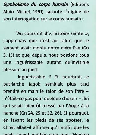
Symbolisme du corps humain
 (Éditions 
Albin Michel, 1991) raconte l'origine de 
son interrogation sur le corps humain :
	"Au cours dit d’« histoire sainte », 
j’apprenais que c’est au talon que le 
serpent avait mordu notre mère Ève (Gn 
3, 15) et que, depuis, nous portions tous 
une inguérissable autant qu’invisible 
blessure au pied. 
	Inguérissable ? Et pourtant, le 
patriarche Jaqob semblait plus tard 
prendre en main le talon de son frère – 
n’était-ce pas pour quelque chose ? –, lui 
qui serait bientôt blessé par l’Ange à la 
hanche (Gn 24, 25 et 32, 26). Et pourquoi, 
en lavant les pieds de ses apôtres, le 
Christ allait-il affirmer qu’il suffit que les 
pieds soient purifiés pour que l’Homme 