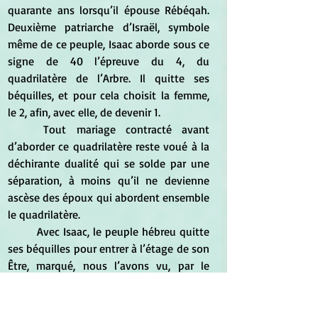
quarante ans lorsqu’il épouse Rébéqah. 
Deuxième patriarche d’Israël, symbole 
même de ce peuple, Isaac aborde sous ce 
signe de 40 l’épreuve du 4, du 
quadrilatère de l’Arbre. Il quitte ses 
béquilles, et pour cela choisit la femme, 
le 2, afin, avec elle, de devenir 1.
	Tout mariage contracté avant 
d’aborder ce quadrilatère reste voué à la 
déchirante dualité qui se solde par une 
séparation, à moins qu’il ne devienne 
ascèse des époux qui abordent ensemble 
le quadrilatère.
	Avec Isaac, le peuple hébreu quitte 
ses béquilles pour entrer à l’étage de son 
Être, marqué, nous l’avons vu, par le 
dodécanaire (douze vertèbres dorsales 
du quadrilatère). C’est Jaqob, troisième 
patriarche, qui, devenu Israël, va vivre cet 