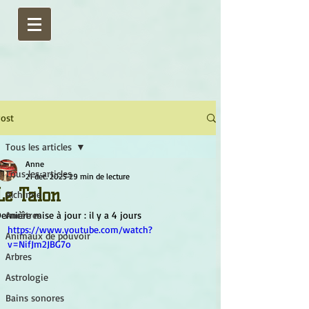
ost
Tous les articles
Anne
Tous les articles
21 déc. 2025
29 min de lecture
Le Talon
Alchimie
ernière mise à jour :
Ancêtres
il y a 4 jours
https://www.youtube.com/watch?
Animaux de pouvoir
v=NifJm2JBG7o
Arbres
Astrologie
Bains sonores