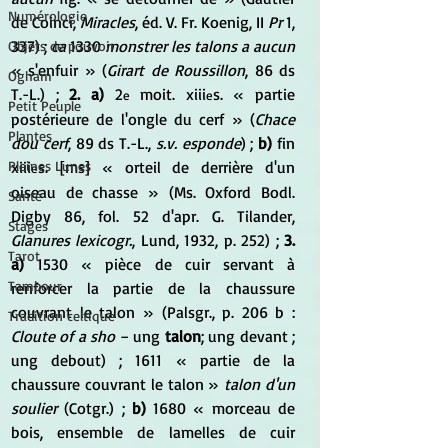
Numérologie
de Coinci, 
Miracles
, éd. V. Fr. Koenig, II 
Pr
 1, 
337) ; 
ca
 1330 
monstrer les talons a aucun
Objets de pouvoir
« s'enfuir » (
Girart de Roussillon
, 86 ds 
Ogham
T.-L.) ; 
2. a)
 2
moit. xiii
s. « partie 
e 
e
Petit Peuple
postérieure de l'ongle du cerf » (
Chace 
Plantes
dou cerf
, 89 ds T.-L., 
s.v. esponde
) ; 
b)
 fin 
xiii
s. [ms] « orteil de derrière d'un 
Pleines Lunes
e
oiseau de chasse » (Ms. Oxford Bodl. 
Santé
Digby 86, fol. 52 d'apr. G. Tilander, 
Stages
Glanures lexicogr.
, Lund, 1932, p. 252) ; 
3. 
Tarot
a)
 1530 « pièce de cuir servant à 
Tambour
renforcer la partie de la chaussure 
couvrant le talon » (Palsgr., p. 206 b : 
Tradition celtique
Cloute of a sho
 − ung 
talon
; ung devant ; 
ung debout) ; 1611 « partie de la 
chaussure couvrant le talon » 
talon d'un 
soulier
 (Cotgr.) ; 
b)
 1680 « morceau de 
bois, ensemble de lamelles de cuir 