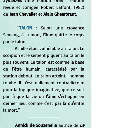
symboles
 (1ère édition 1969 ; édition 
revue et corrigée Robert Laffont, 1982) 
de
 Jean Chevalier
 et 
Alain Gheerbrant
,
	"
TALON :
 Selon une croyance 
Semang, à la mort, l'âme quitte le corps 
par le talon. 
	Achille était vulnérable au talon. Le 
scorpion et le serpent piquent au talon le 
plus souvent. Le talon est comme la base 
de l'être humain, caractérisé par la 
station debout. Le talon atteint, l'homme 
tombe. Il n'est nullement contradictoire 
pour la logique imaginative, que ce soit 
par là que la vie ou l'âme s'échappe en 
dernier lieu, comme c'est par là qu'entre 
la mort."
Annick de Souzenelle
 autrice de 
Le 