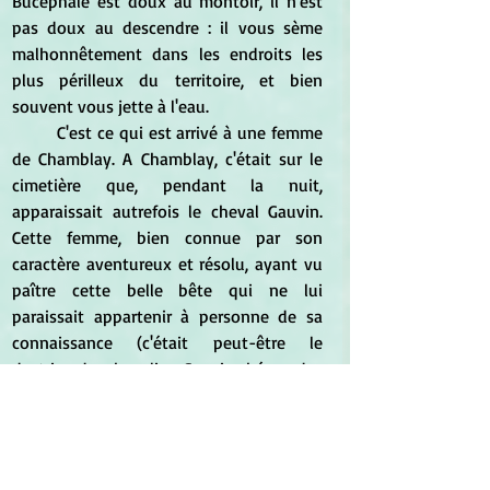
Bucéphale est doux au montoir, il n'est 
pas doux au descendre : il vous sème 
malhonnêtement dans les endroits les 
plus périlleux du territoire, et bien 
souvent vous jette à l'eau.
	C'est ce qui est arrivé à une femme 
de Chamblay. A Chamblay, c'était sur le 
cimetière que, pendant la nuit, 
apparaissait autrefois le cheval Gauvin. 
Cette femme, bien connue par son 
caractère aventureux et résolu, ayant vu 
paître cette belle bête qui ne lui 
paraissait appartenir à personne de sa 
connaissance (c'était peut-être le 
destrier du chevalier Gauvin, héros des 
beaux temps de la chevalerie en France), 
s'approcha d'elle, la flatta de la main, la 
trouva docile et gentille : elle pensa donc 
pouvoir l'enjamber pour l'amener à son 