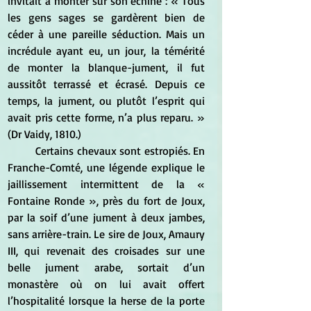
invitait à monter sur son échine : « Tous 
les gens sages se gardèrent bien de 
céder à une pareille séduction. Mais un 
incrédule ayant eu, un jour, la témérité 
de monter la blanque-jument, il fut 
aussitôt terrassé et écrasé. Depuis ce 
temps, la jument, ou plutôt l’esprit qui 
avait pris cette forme, n’a plus reparu. » 
(Dr Vaidy, 1810.)
	Certains chevaux sont estropiés. En 
Franche-Comté, une légende explique le 
jaillissement intermittent de la « 
Fontaine Ronde », près du fort de Joux, 
par la soif d’une jument à deux jambes, 
sans arrière-train. Le sire de Joux, Amaury 
III, qui revenait des croisades sur une 
belle jument arabe, sortait d’un 
monastère où on lui avait offert 
l’hospitalité lorsque la herse de la porte 