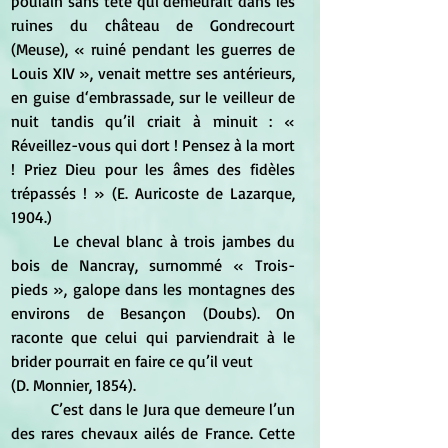
poulain sans tête qui demeurait dans les 
ruines du château de Gondrecourt 
(Meuse), « ruiné pendant les guerres de 
Louis XIV », venait mettre ses antérieurs, 
en guise d‘embrassade, sur le veilleur de 
nuit tandis qu’il criait à minuit : « 
Réveillez-vous qui dort ! Pensez à la mort 
! Priez Dieu pour les âmes des fidèles 
trépassés ! » (E. Auricoste de Lazarque, 
1904.)
	Le cheval blanc à trois jambes du 
bois de Nancray, surnommé « Trois-
pieds », galope dans les montagnes des 
environs de Besançon (Doubs). On 
raconte que celui qui parviendrait à le 
brider pourrait en faire ce qu’il veut
(D. Monnier, 1854).
	C’est dans le Jura que demeure l’un 
des rares chevaux ailés de France. Cette 