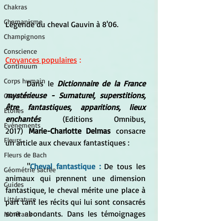
Chakras
Chamanisme
Légende du cheval Gauvin à 8'06.
Champignons
Conscience
Croyances populaires
 :
Continuum
Corps humain
	Dans le 
Dictionnaire de la France 
mystérieuse - Surnaturel, superstitions, 
Couleurs
être fantastiques, apparitions, lieux 
Etoiles
enchantés
 (Editions Omnibus, 
Evénements
2017)
 Marie-Charlotte Delmas 
consacre 
Fleurs
un article aux chevaux fantastiques :
Fleurs de Bach
	"
Cheval fantastique : 
De tous les 
Géométrie sacrée
animaux qui prennent une dimension 
Guides
fantastique, le cheval mérite une place à 
Littérature
part tant les récits qui lui sont consacrés 
sont abondants. Dans les témoignages 
Minéraux