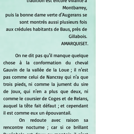
tradition est encore vivante à 
Montbarrey, 
puis la bonne dame verte d'Augerans se 
sont montrés aussi plusieurs fois 
aux crédules habitants de Baus, près de 
Gillabois. 
AMARQUISET.
	On ne dit pas qu'il manque quelque 
chose à la conformation du cheval 
Gauvin de la vallée de la Loue ; il n'est 
pas comme celui de Nancray qui n'a que 
trois pieds, ni comme la jument du sire 
de Joux, qui n'en a plus que deux, ni 
comme le coursier de Coges et de Relans, 
auquel la tête fait défaut ; et cependant 
il est comme eux un épouvantail.
	On redoute avec raison sa 
rencontre nocturne ; car si ce brillant 