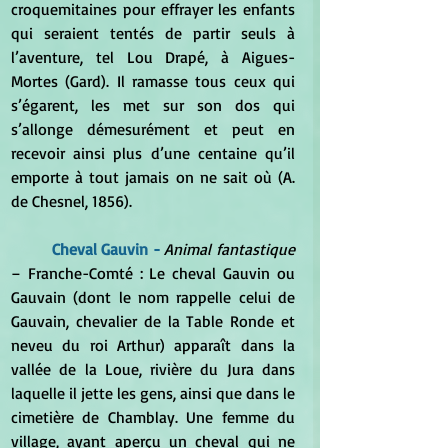
croquemitaines pour effrayer les enfants 
qui seraient tentés de partir seuls à 
l’aventure, tel Lou Drapé, à Aigues-
Mortes (Gard). Il ramasse tous ceux qui 
s’égarent, les met sur son dos qui 
s’allonge démesurément et peut en 
recevoir ainsi plus d’une centaine qu’il 
emporte à tout jamais on ne sait où (A. 
de Chesnel, 1856).
Cheval Gauvin -
Animal fantastique
– Franche-Comté : Le cheval Gauvin ou 
Gauvain (dont le nom rappelle celui de 
Gauvain, chevalier de la Table Ronde et 
neveu du roi Arthur) apparaît dans la 
vallée de la Loue, rivière du Jura dans 
laquelle il jette les gens, ainsi que dans le 
cimetière de Chamblay. Une femme du 
village, ayant aperçu un cheval qui ne 