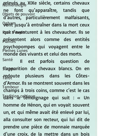
relevés au XIXe siècle, certains chevaux 
Numérologie
ne font qu’apparaître, tandis que 
Objets de pouvoir
d’autres, particulièrement malfaisants, 
Ogham
vont jusqu’à entraîner dans la mort ceux 
qui s’aventurent à les chevaucher. Ils se 
Petit Peuple
présentent alors comme des entités 
Plantes
psychopompes qui voyagent entre le 
Pleines Lunes
monde des vivants et celui des morts.
Santé
	Il est parfois question de 
l’apparition de chevaux blancs. On en 
Stages
redoute plusieurs dans les Côtes-
Tarot
d’Armor. Ils se montrent souvent dans les 
Tambour
champs à trois coins, comme c’est le cas 
Tradition celtique
dans le témoignage qui suit : « Un 
homme de Hénon, qui en voyait souvent 
un, et qui même avait été enlevé par lui, 
alla consulter son recteur, qui lui dit de 
prendre une pièce de monnaie marquée 
d’une croix, de la mettre dans un bois 