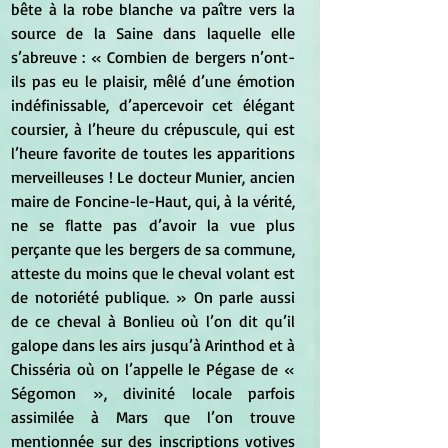
bête à la robe blanche va paître vers la 
source de la Saine dans laquelle elle 
s’abreuve : « Combien de bergers n’ont-
ils pas eu le plaisir, mêlé d’une émotion 
indéfinissable, d’apercevoir cet élégant 
coursier, à l’heure du crépuscule, qui est 
l’heure favorite de toutes les apparitions 
merveilleuses ! Le docteur Munier, ancien 
maire de Foncine-le-Haut, qui, à la vérité, 
ne se flatte pas d’avoir la vue plus 
perçante que les bergers de sa commune, 
atteste du moins que le cheval volant est 
de notoriété publique. » On parle aussi 
de ce cheval à Bonlieu où l’on dit qu’il 
galope dans les airs jusqu’à Arinthod et à 
Chisséria où on l’appelle le Pégase de « 
Ségomon », divinité locale parfois 
assimilée à Mars que l’on trouve 
mentionnée sur des inscriptions votives 