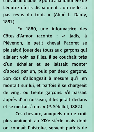
cheval du diable le porta à la fondrière de 
Léoutre où ils disparurent : on ne les a 
pas revus du tout. » (Abbé L. Dardy, 
1891.)
	En 1880, une informatrice des 
Côtes-d’Armor raconte : « Jadis, à 
Plévenon, le petit cheval Pacoret se 
plaisait à jouer des tours aux garçons qui 
allaient voir les filles. Il se couchait près 
d’un échalier et se laissait monter 
d’abord par un, puis par deux garçons. 
Son dos s’allongeait à mesure qu’il en 
montait sur lui, et parfois il se chargeait 
de vingt ou trente garçons. S’il passait 
auprès d’un ruisseau, il les jetait dedans 
et se mettait à rire. » (P. Sébillot, 1882.)
	Ces chevaux, auxquels on ne croit 
plus vraiment au XIXe siècle mais dont 
on connaît l’histoire, servent parfois de 