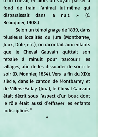
d’un cheval, et alors on voyait passer à 
fond de train l’animal lui-même qui 
disparaissait dans la nuit. » (C. 
Beauquier, 1908.)
	Selon un témoignage de 1839, dans 
plusieurs localités du Jura (Montbarrey, 
Joux, Dole, etc.), on racontait aux enfants 
que le Cheval Gauvain quittait son 
repaire à minuit pour parcourir les 
villages, afin de les dissuader de sortir le 
soir (D. Monnier, 1854). Vers la fin du XIXe 
siècle, dans le canton de Montbarrey et 
de Villers-Farlay (Jura), le Cheval Gauvain 
était décrit sous l’aspect d’un bouc dont 
le rôle était aussi d’effrayer les enfants 
indisciplinés."
*