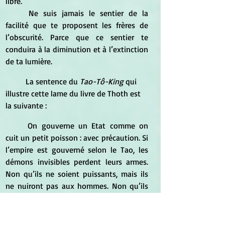
libre.  
	Ne suis jamais le sentier de la 
facilité que te proposent les frères de 
l’obscurité. Parce que ce sentier te 
conduira à la diminution et à l’extinction 
de ta lumière.
	La sentence du 
Tao-Tô-King
 qui 
illustre cette lame du livre de Thoth est 
la suivante : 
	On gouverne un Etat comme on 
cuit un petit poisson : avec précaution. Si 
l’empire est gouverné selon le Tao, les 
démons invisibles perdent leurs armes. 
Non qu’ils ne soient puissants, mais ils 
ne nuiront pas aux hommes. Non qu’ils 
ne puissent nuire aux hommes, mais 
parce que le Sage, lui, ne nuit pas aux 
hommes. Les forces des entités invisibles 