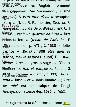
Numérologie
précieux que les Anglais nomment 
énergiquement 
the honeymoon,
 la 
lune
Objets de pouvoir
de miel
). 
B.
 1529 
lune d'eau
 « nénuphar 
Ogham
blanc » (J. et R. Parmentier,
 Disc. de la 
Petit Peuple
navigation,
 56 ds Delb. 
Notes mss
). 
C. 1.
Plantes
Ca
 1495 
tenir un quartier de lune
 « être 
un peu fou » (
Jehan de Paris,
 éd. E. 
Pleines Lunes
Wickersheimer, p. 47) ; 
2.
 1680 « folie, 
Santé
caprice » (Rich.) ; 1808 
être dans sa 
Stages
bonne, mauvaise lune
 (Hautel). 
D. 1.
 1640 
Tarot
pleine lune
 « gros visage » (Oudin, 
Recherches ital. et françoises,
 Paris) ; 
2.
Tambour
1872 « derrière » (Larch., p. 192). Du lat. 
Tradition celtique
luna
 « lune » et « mois lunaire » ; 
lune 
de miel
 est un calque de l'angl. 
honeymoon
 attesté dep. 1546 (v. 
NED
).
Lire également la définition du nom 
lune