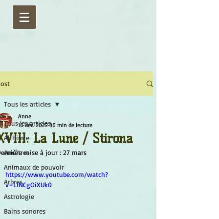
ost
Tous les articles
Anne
Tous les articles
16 déc. 2022
36 min de lecture
XVIII. La Lune / Stirona
Alchimie
ernière mise à jour :
Ancêtres
27 mars
Animaux de pouvoir
https://www.youtube.com/watch?
Arbres
v=LINCgOiXUk0
Astrologie
Bains sonores