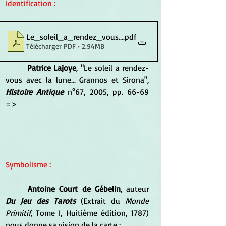
Identification
 :
Le_soleil_a_rendez_vous_avec_la_lune_Gra
.pdf
Télécharger PDF • 2.94MB
Patrice Lajoye
, "Le soleil a rendez-
vous avec la lune... Grannos et Sirona", 
Histoire Antique
 n°67, 2005, pp. 66-69 
=>
Symbolisme
 :
Antoine Court de Gébelin
, auteur 
Du Jeu des Tarots
 (Extrait du 
Monde 
Primitif,
 Tome I, Huitième édition, 1787) 
nous donne sa vision de la carte : 