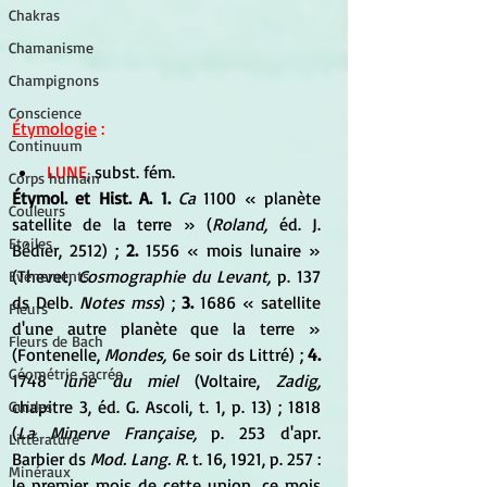
Chakras
Chamanisme
Champignons
Conscience
Étymologie
 :
Continuum
LUNE
, subst. fém.
Corps humain
Étymol. et Hist. A. 1.
 Ca
 1100 « planète 
Couleurs
satellite de la terre » (
Roland,
 éd. J. 
Etoiles
Bédier, 2512) ; 
2.
 1556 « mois lunaire » 
(Thevet, 
Cosmographie du Levant,
 p. 137 
Evénements
ds Delb. 
Notes mss
) ; 
3.
 1686 « satellite 
Fleurs
d'une autre planète que la terre » 
Fleurs de Bach
(Fontenelle, 
Mondes,
 6e soir ds Littré) ; 
4.
Géométrie sacrée
1748 
lune du miel
 (Voltaire, 
Zadig,
chapitre 3, éd. G. Ascoli, t. 1, p. 13) ; 1818 
Guides
(
La Minerve Française,
 p. 253 d'apr. 
Littérature
Barbier ds 
Mod. Lang. R.
 t. 16, 1921, p. 257 : 
Minéraux
le premier mois de cette union, ce mois 