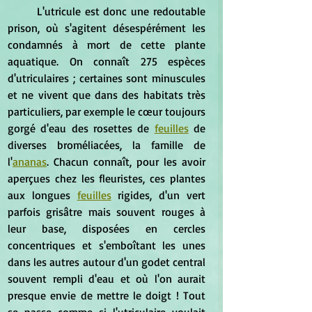
	L'utricule est donc une redoutable 
prison, où s'agitent désespérément les 
condamnés à mort de cette plante 
aquatique. On connaît 275 espèces 
d'utriculaires ; certaines sont minuscules 
et ne vivent que dans des habitats très 
particuliers, par exemple le cœur toujours 
gorgé d'eau des rosettes de 
feuilles
 de 
diverses broméliacées, la famille de 
l'
ananas
. Chacun connaît, pour les avoir 
aperçues chez les fleuristes, ces plantes 
aux longues 
feuilles
 rigides, d'un vert 
parfois grisâtre mais souvent rouges à 
leur base, disposées en cercles 
concentriques et s'emboîtant les unes 
dans les autres autour d'un godet central 
souvent rempli d'eau et où l'on aurait 
presque envie de mettre le doigt ! Tout 
se passe comme si l'utriculaire voulait 