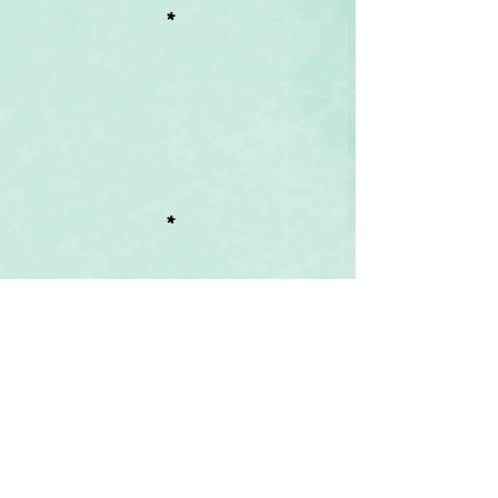
*
*
Symbolisme
 :
Emma Faucon
, dans 
Le Langage 
des fleurs
 (Théodore Lefèvre Éditeur, 
1860) s'inspire de ses prédécesseurs 
pour proposer le symbolisme des 
plantes qu'elle étudie :