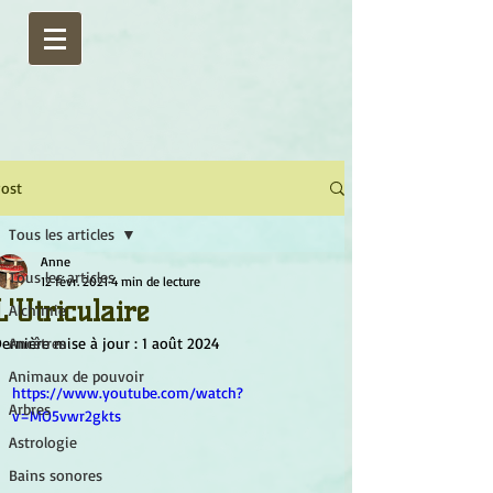
ost
Tous les articles
Anne
Tous les articles
12 févr. 2021
4 min de lecture
L'Utriculaire
Alchimie
ernière mise à jour :
Ancêtres
1 août 2024
Animaux de pouvoir
https://www.youtube.com/watch?
Arbres
v=MO5vwr2gkts
Astrologie
Bains sonores