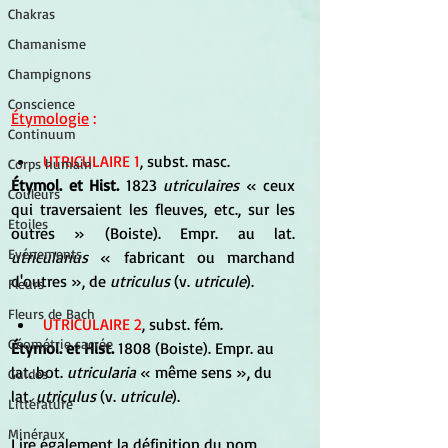
Chakras
Chamanisme
Champignons
Conscience
Étymologie
 :
Continuum
UTRICULAIRE 1
, subst. masc.
Corps humain
Étymol. et Hist.
 1823 
utriculaires
 « ceux 
Couleurs
qui traversaient les fleuves, etc., sur les 
Etoiles
outres » (Boiste). Empr. au lat. 
Evénements
utricularius
 « fabricant ou marchand 
d'outres », de 
utriculus
 (v. 
utricule
).
Fleurs
Fleurs de Bach
UTRICULAIRE 2
, subst. fém.
Géométrie sacrée
Étymol. et Hist.
 1808 (Boiste). Empr. au 
lat. bot. 
utricularia
 « même sens », du 
Guides
lat. 
utriculus
 (v. 
utricule
).
Littérature
Minéraux
Lire également la définition du nom 