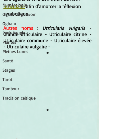
Numérologie
utriculaire
 afin d'amorcer la réflexion 
symbolique.
Objets de pouvoir
Ogham
Autres noms
 : 
Utricularia vulgaris
 -
Petit Peuple
Grande utriculaire -
Utriculaire citrine -
Utriculaire commune - Utriculaire élevée 
Plantes
- Utriculaire vulgaire -
Pleines Lunes
*
Santé
Stages
Tarot
Tambour
Tradition celtique
*