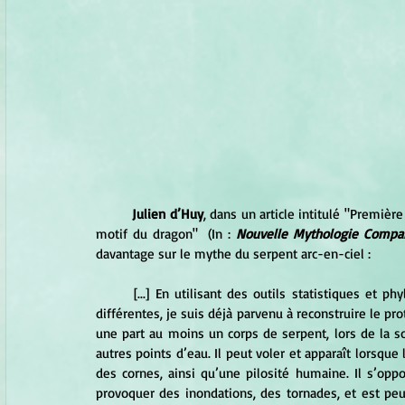
Julien d’Huy
, dans un article intitulé "Première
motif du dragon"  (In : 
Nouvelle Mythologie Compa
davantage sur le mythe du serpent arc-en-ciel :
	[...] En utilisant des outils statistiques et phylogénétiques, et en m’appuyant sur deux bases de données 
différentes, je suis déjà parvenu à reconstruire le p
une part au moins un corps de serpent, lors de la s
autres points d’eau. Il peut voler et apparaît lorsque l
des cornes, ainsi qu’une pilosité humaine. Il s’oppos
provoquer des inondations, des tornades, et est peut-