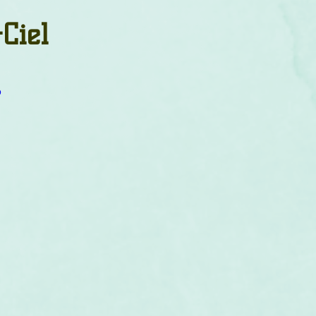
um
Corps humain
Couleurs
Etoiles
Evénements
Ciel
s
Littérature
Minéraux
Numérologie
o
Pleines Lunes
Santé
Stages
Tarot