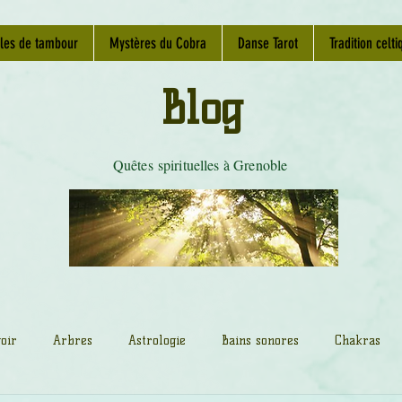
les de tambour
Mystères du Cobra
Danse Tarot
Tradition celti
Blog
Quêtes spirituelles à Grenoble
oir
Arbres
Astrologie
Bains sonores
Chakras