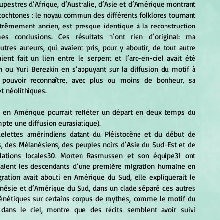
upestres d’Afrique, d’Australie, d’Asie et d’Amérique montrant 
ochtones : le noyau commun des différents folklores tournant 
trêmement ancien, est presque identique à la reconstruction 
es conclusions. Ces résultats n’ont rien d’original: ma 
utres auteurs, qui avaient pris, pour y aboutir, de tout autre 
t fait un lien entre le serpent et l’arc-en-ciel avait été 
ou Yuri Berezkin en s’appuyant sur la diffusion du motif à 
 pouvoir reconnaître, avec plus ou moins de bonheur, sa 
t néolithiques.
mpte une diffusion eurasiatique). 
, des Mélanésiens, des peuples noirs d’Asie du Sud-Est et de 
ulations locales30. Morten Rasmussen et son équipe31 ont 
taient les descendants d’une première migration humaine en 
ration avait abouti en Amérique du Sud, elle expliquerait le 
nésie et d’Amérique du Sud, dans un clade séparé des autres 
ogénétiques sur certains corpus de mythes, comme le motif du 
 dans le ciel, montre que des récits semblent avoir suivi 