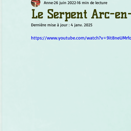
Anne
26 juin 2022
16 min de lecture
Chamanisme
Champignons
Conscience
Continu
Le Serpent Arc-en-
Dernière mise à jour :
4 janv. 2025
Fleurs
Fleurs de Bach
Géométrie sacrée
Guide
https://www.youtube.com/watch?v=9it8neUMrf
Objets de pouvoir
Ogham
Petit Peuple
Plantes