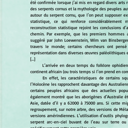
été confirmée lorsque j’ai mis en regard divers arts r
des serpents cornus et la mythologie des peuples aut
autour du serpent cornu, que l’on peut supposer ex
statistique, ce qui renforce considérablement m
reconstruction statistique rejoint les conclusions d’a
chemin. Par exemple, que les premiers hommes aien
suggéré par John Loewenstein, Wim van Binsbergen 
travers le monde; certains chercheurs ont pensé
représentation dans diverses œuvres paléolithiques e
[...]
	L’arrivée en deux temps du folklore ophidien en Amérique pourrait refléter un départ en deux temps du 
continent africain (ou trois temps si l’on prend en co
	En effet, les caractéristiques de certains squelettes amérindiens datant du Pléistocène et du début de 
l’Holocène les rapprochent davantage des Australiens
certains peuples africains que des actuelles pop
également montré que les aborigènes d’Australie é
Asie, datée d’il y a 62000 à 75000 ans. Si cette mig
regroupement, sur notre arbre, des versions de Méla
versions amérindiennes. L’utilisation d’outils phyl
serpent arc-en-ciel buvant de l’eau sur terre ou