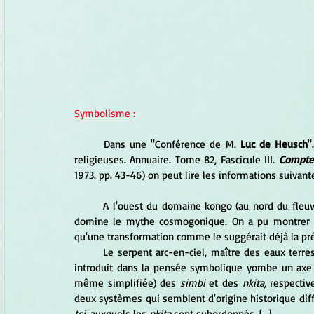
Symbolisme
 :
	Dans une "Conférence de M. 
Luc de Heusch
"
religieuses. Annuaire. Tome 82, Fascicule III. 
Comptes
1973. pp. 43-46) on peut lire les informations suivante
	A l'ouest du domaine kongo (au nord du fleuve), chez les Yombe, la figure du serpent arc-en-ciel Mbumba 
domine le mythe cosmogonique. On a pu montrer ce
qu'une transformation comme le suggérait déjà la pr
	Le serpent arc-en-ciel, maître des eaux terrestres, connotant comme le silure le changement des saisons, 
introduit dans la pensée symbolique yombe un axe ver
même simplifiée) des 
simbi 
et des
 nkita,
 respectiv
deux systèmes qui semblent d'origine historique diff
tsi
, auxquels les
 nkita 
sont subordonnés. [...]