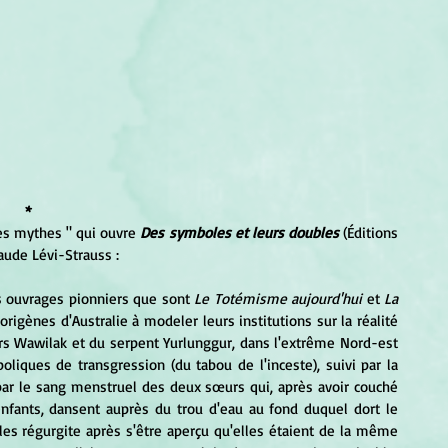
*
des mythes " qui ouvre 
Des symboles et leurs doubles
 (Éditions 
aude Lévi-Strauss :
es ouvrages pionniers que sont
 Le Totémisme aujourd'hui 
et 
La 
borigènes d'Australie à modeler leurs institutions sur la réalité 
rs Wawilak et du serpent Yurlunggur, dans l'extrême Nord-est 
liques de transgression (du tabou de l'inceste), suivi par la 
é par le sang menstruel des deux sœurs qui, après avoir couché 
enfants, dansent auprès du trou d'eau au fond duquel dort le 
t les régurgite après s'être aperçu qu'elles étaient de la même 