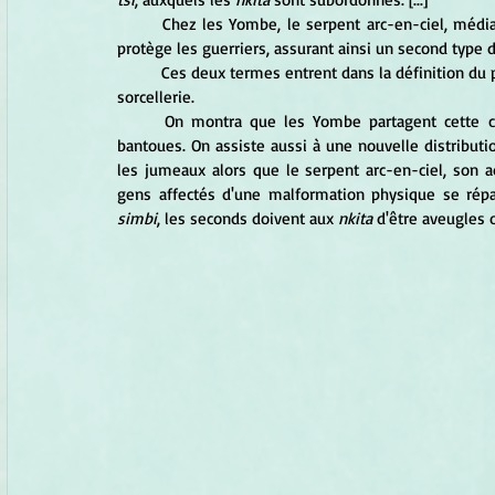
	Chez les Yombe, le serpent arc-en-ciel, médiateur entre le haut et le bas, contrôle les rites de passage et 
protège les guerriers, assurant ainsi un second type d
	Ces deux termes entrent dans la définition du pouvoir politique qui bascule au moins partiellement dans la 
sorcellerie. 
	On montra que les Yombe partagent cette conception de l'autorité avec un certain nombre de sociétés 
bantoues. On assiste aussi à une nouvelle distributi
les jumeaux alors que le serpent arc-en-ciel, son ad
gens affectés d'une malformation physique se répa
simbi
, les seconds doivent aux 
nkita
 d'être aveugles 