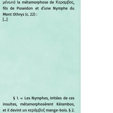
μένων) la métamorphose de Κεραμβος, 
fils de Poseidon et d'une Nymphe du 
Mont Othrys (c. 22) : 
[...]
	§ 1. « Les Nymphes, irritées de ces 
insultes, métamorphosèrent Kérambos, 
et il devint un κεράμβυξ mange-bois. § 2. 