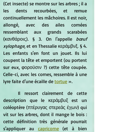
(Cet insecte) se montre sur les arbres ; il a 
les dents recourbées, et remue 
continuellement les mâchoires. Il est noir, 
allongé, avec des ailes cornées 
ressemblant aux grands scarabées 
(κανθάροις). § 3. On l'appelle 
bœuf 
xylophage
, et en Thessalie κεράμβνξ. § 4. 
Les enfants s'en font un jouet. Ils lui 
coupent la tête et emportent (ou portent 
sur eux, φοροϋσιν ?) cette tête coupée. 
Celle-ci, avec les cornes, ressemble à une 
lyre faite d'une écaille de 
tortue
 ».  
	Il ressort clairement de cette 
description que le κεράμβυξ est un 
coléoptère (πτέρυγας στερεάς έχων) qui 
vit sur les arbres, dont il mange le bois : 
cette définition très générale pourrait 
s'appliquer au 
capricorne
 (et à bien 