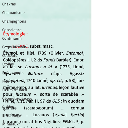
Chakras
Chamanisme
Champignons
Conscience
Étymologie
 :
Continuum
LUCANE
, subst. masc.
Corps humain
Étymol. et Hist.
 1789 (Olivier, 
Entomol.,
Couleurs
Coléoptères I, I, 2 ds 
Fonds
 Barbier). Empr. 
Etoiles
au lat. sc.
 Lucanus 
« 
id.
 » (1735, Linné, 
Evénements
Systema Naturœ 
d'apr. Agassiz 
Coleoptera
; 1740 Linné, 
op. cit.,
 p. 58), lui-
Fleurs
même empr. au lat. 
lucanus,
 leçon fautive 
Fleurs de Bach
pour 
lucauus
 « sorte de scarabée » 
Géométrie sacrée
(Pline, 
Hist. nat.
 11, 97 ds 
OLD
 : in quodam 
Guides
genere (scarabæorum) ... cornua 
prælonga ... Lucauos (
v
[
aria
] 
l
[
ectio
] 
Littérature
Lucanos) uocat hos Nigidius; 
FEW
 t. 5, p. 
Minéraux