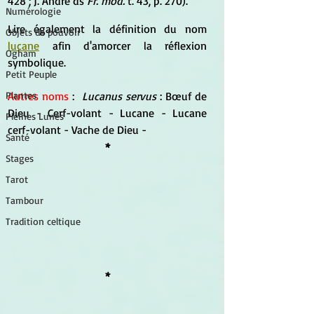
428 ; J. André ds 
Fr. mod.
 t. 43, p. 270).
Numérologie
Lire également la définition du nom 
Objets de pouvoir
lucane
 afin d'amorcer la réflexion 
Ogham
symbolique.
Petit Peuple
Autres noms 
: 
 Lucanus servus
 : Bœuf de 
Plantes
Dieu - Cerf-volant - Lucane - Lucane 
Pleines Lunes
cerf-volant - Vache de Dieu -
Santé
*
Stages
Tarot
Tambour
Tradition celtique
*