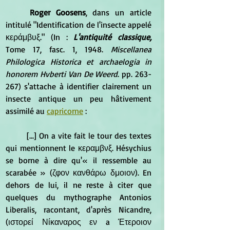
Roger Goosens
, dans un article 
intitulé "Identification de l'insecte appelé 
κεράμβυξ." (In :
 L'antiquité classique,
Tome 17, fasc. 1, 1948.
 Miscellanea 
Philologica Historica et archaelogia in 
honorem Hvberti Van De Weerd
. pp. 263-
267) s'attache à identifier clairement un 
insecte antique un peu hâtivement 
assimilé au 
capricorne
 :
	[...] On a vite fait le tour des textes 
qui mentionnent le κεραμβνξ. Hésychius 
se borne à dire qu'« il ressemble au 
scarabée » (ζφον κανθάρω δμοιον). En 
dehors de lui, il ne reste à citer que 
quelques du mythographe Antonios 
Liberalis, racontant, d'après Nicandre, 
(ιστορεί Νίκαναρος εν a Έτεροιον 