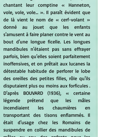
chantant leur comptine « Hanneton, 
vole, vole, vole... ». Il paraît évident que 
de là vient le nom de « cerf-volant » 
donné au jouet que les enfants 
s'amusent à faire planer contre le vent au 
bout d'une longue ficelle. Les longues 
mandibules n'étaient pas sans effrayer 
parfois, bien qu'elles soient parfaitement 
inoffensives, et on prêtait aux lucanes la 
détestable habitude de perforer le lobe 
des oreilles des petites filles, rôle qu'ils 
disputaient plus ou moins aux forficules . 
D'après BOUVARD (1936), « certaine 
légende prétend que les mâles 
incendiaient les chaumières en 
transportant des tisons enflammés. Il 
était d'usage chez les Romains de 
suspendre en collier des mandibules de 
mâles au cou des enfants pour les 