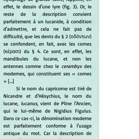
effet, le dessin d'une lyre (fig. 3). Or, le 
reste de la description convient 
parfaitement à un lucanide, à condition 
d'admettre, et cela ne fait pas de 
difficulté, que les dents du § 2 (οδόντων) 
se confondent, en fait, avec les cornes 
(κέρασι) du § 4. Ce sont, en effet, les 
mandibules du lucane, et non les 
antennes comme chez le 
cerambyx
 des 
modernes, qui constituent ses « cornes 
» [...]
	Si le nom du capricorne est tiré de 
Nicandre et d'Hésychius, le nom du 
lucane,
 lucanus
, vient de Pline l'Ancien, 
qui le lui-même de Nigidius Figulus. 
Dans ce cas-ci, la dénomination moderne 
est parfaitement conforme à l'usage 
antique du mot. Car la description de 