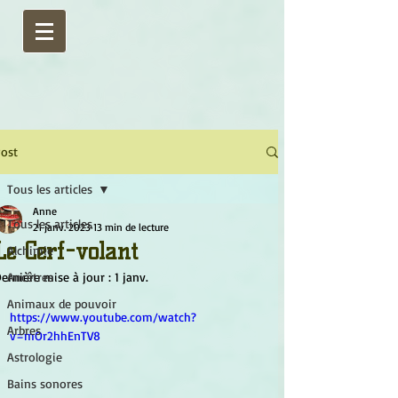
ost
Tous les articles
Anne
Tous les articles
21 janv. 2023
13 min de lecture
Le Cerf-volant
Alchimie
ernière mise à jour :
Ancêtres
1 janv.
Animaux de pouvoir
https://www.youtube.com/watch?
Arbres
v=mOr2hhEnTV8
Astrologie
Bains sonores