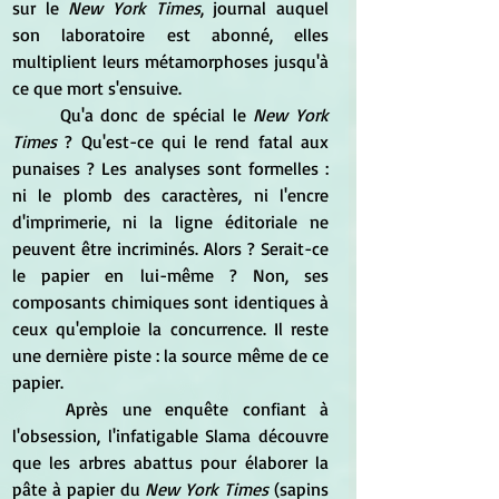
sur le 
New York Times
, journal auquel 
son laboratoire est abonné, elles 
multiplient leurs métamorphoses jusqu'à 
ce que mort s'ensuive.
	Qu'a donc de spécial le 
New York 
Times
 ? Qu'est-ce qui le rend fatal aux 
punaises ? Les analyses sont formelles : 
ni le plomb des caractères, ni l'encre 
d'imprimerie, ni la ligne éditoriale ne 
peuvent être incriminés. Alors ? Serait-ce 
le papier en lui-même ? Non, ses 
composants chimiques sont identiques à 
ceux qu'emploie la concurrence. Il reste 
une dernière piste : la source même de ce 
papier.
	Après une enquête confiant à 
l'obsession, l'infatigable Slama découvre 
que les arbres abattus pour élaborer la 
pâte à papier du 
New York Times 
(sapins 