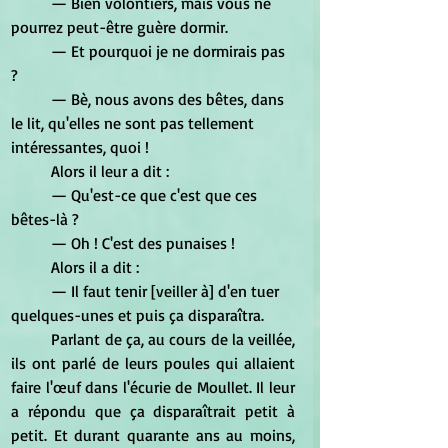
	— Bien volontiers, mais vous ne 
pourrez peut-être guère dormir. 
	— Et pourquoi je ne dormirais pas 
? 
	— Bè, nous avons des bêtes, dans 
le lit, qu'elles ne sont pas tellement 
intéressantes, quoi ! 
	Alors il leur a dit : 
	— Qu'est-ce que c'est que ces 
bêtes-là ? 
	— Oh ! C'est des punaises !
	Alors il a dit : 
	— Il faut tenir [veiller à] d'en tuer 
quelques-unes et puis ça disparaîtra. 
	Parlant de ça, au cours de la veillée, 
ils ont parlé de leurs poules qui allaient 
faire l'œuf dans l'écurie de Moullet. Il leur 
a répondu que ça disparaîtrait petit à 
petit. Et durant quarante ans au moins, 