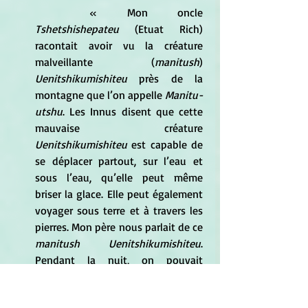
« Mon oncle 
Tshetshishepateu
 (Etuat Rich) 
racontait avoir vu la créature 
malveillante (
manitush
) 
Uenitshikumishiteu 
près de la 
montagne que l’on appelle
 Manitu-
utshu
. Les Innus disent que cette 
mauvaise créature 
Uenitshikumishiteu
 est capable de 
se déplacer partout, sur l’eau et 
sous l’eau, qu’elle peut même 
briser la glace. Elle peut également 
voyager sous terre et à travers les 
pierres. Mon père nous parlait de ce 
manitush Uenitshikumishiteu
. 
Pendant la nuit, on pouvait 
l’entendre à distance faire craquer 
les glaces » (Armitage 2007 : 45). 