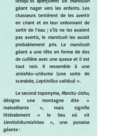
lorsqu’ils aperçurent un 
manitush
géant nager vers les enfants. Les 
chasseurs tentèrent de les avertir 
en criant et en leur ordonnant de 
sortir de l’eau ; s’ils ne les avaient 
pas avertis, le
 manitush
 les aurait 
probablement pris. Le
 manitush
géant a une tête en forme de dos 
de cuillère avec une queue et il est 
tout noir. Il ressemble à une 
amishku-utikuma
 (une sorte de 
scarabée,
 Leptinillus validus
) ». 
Le second toponyme, 
Manitu-Ushu
, 
désigne une montagne dite « 
malveillante », mais signifie 
littéralement « le lieu où vit 
Uenitshikumishiteu 
», une punaise 
géante : 