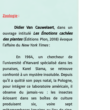
Zoologie
 :
Didier Van Cauwelaert
, dans un 
ouvrage intitulé 
Les Émotions cachées 
des plantes 
(Éditions Plon, 2018) évoque 
l'affaire du 
New York Times
 :
	En 1964, un chercheur de 
l'université d'Harvard spécialisé dans les 
punaises, Karel Slama, se retrouve 
confronté à un mystère insoluble. Depuis 
qu'il a quitté son pays natal, la Pologne, 
pour intégrer ce laboratoire américain, il 
observe du jamais-vu : les insectes 
éclosant dans ses boîtes de culture 
produisent six, voire sept 
métamorphoses larvaires au lieu de cinq, 