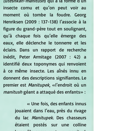
(uteshkan-manitush
) qui a la forme d’un 
insecte cornu et qu’on peut voir au 
moment où tombe la foudre. Georg 
Henriksen (2009 : 137-138) l’associe à la 
figure du grand-père tout en soulignant, 
qu’à chaque fois qu’elle émerge des 
eaux, elle déclenche le tonnerre et les 
éclairs. Dans un rapport de recherche 
inédit, Peter Armitage (2007 : 42) a 
identifié deux toponymes qui renvoient 
à ce même insecte. Les aînés innu en 
donnent des descriptions signifiantes. Le 
premier est 
Manitupek
, «l’endroit où un 
manitush
 géant a attaqué des enfants» : 
« Une fois, des enfants innus 
jouaient dans l’eau, près du rivage 
du lac 
Manitupek
. Des chasseurs 
étaient postés sur une colline 