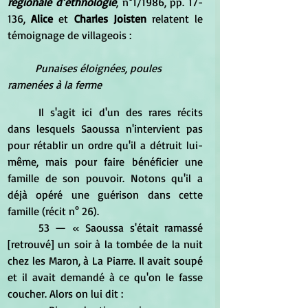
régionale d’ethnologie
, n°1/1986, pp. 17-
136, 
Alice
 et 
Charles Joisten
 relatent le 
témoignage de villageois :
Punaises éloignées, poules 
ramenées à la ferme 
	Il s'agit ici d'un des rares récits 
dans lesquels Saoussa n'intervient pas 
pour rétablir un ordre qu'il a détruit lui-
même, mais pour faire bénéficier une 
famille de son pouvoir. Notons qu'il a 
déjà opéré une guérison dans cette 
famille (récit n° 26). 
	53 — « Saoussa s'était ramassé 
[retrouvé] un soir à la tombée de la nuit 
chez les Maron, à La Piarre. Il avait soupé 
et il avait demandé à ce qu'on le fasse 
coucher. Alors on lui dit : 