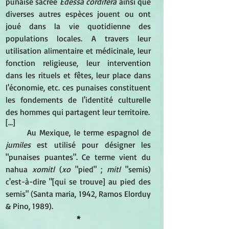
punaise sacrée 
Edessa cordifera
 ainsi que 
diverses autres espèces jouent ou ont 
joué dans la vie quotidienne des 
populations locales. A travers leur 
utilisation alimentaire et médicinale, leur 
fonction religieuse, leur intervention 
dans les rituels et fêtes, leur place dans 
l'économie, etc. ces punaises constituent 
les fondements de l'identité culturelle 
des hommes qui partagent leur territoire.
[…]
Au Mexique, le terme espagnol de 
jumiles
 est utilisé pour désigner les 
"punaises puantes". Ce terme vient du 
nahua 
xomitl
 (
xo 
"pied" ;
 mitl
 "semis) 
c'est-à-dire "[qui se trouve] au pied des 
semis" (Santa maria, 1942, Ramos Elorduy 
& Pino, 1989).
*