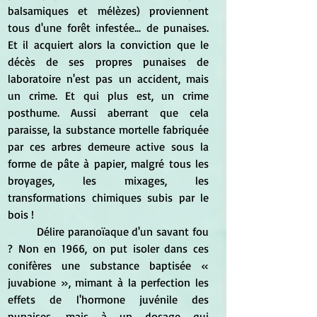
balsamiques et mélèzes) proviennent 
tous d'une forêt infestée... de punaises. 
Et il acquiert alors la conviction que le 
décès de ses propres punaises de 
laboratoire n'est pas un accident, mais 
un crime. Et qui plus est, un crime 
posthume. Aussi aberrant que cela 
paraisse, la substance mortelle fabriquée 
par ces arbres demeure active sous la 
forme de pâte à papier, malgré tous les 
broyages, les mixages, les 
transformations chimiques subis par le 
bois !
	Délire paranoïaque d'un savant fou 
? Non en 1966, on put isoler dans ces 
conifères une substance baptisée 
« 
juvabione », mimant à la perfection les 
effets de l'hormone juvénile des 
punaises, mais à un dosage qui 