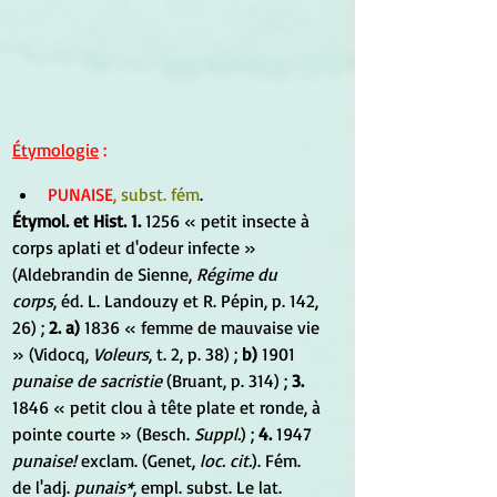
Étymologie
 :
PUNAISE
, subst. fém
.
Étymol. et Hist. 1.
 1256 « petit insecte à 
corps aplati et d'odeur infecte » 
(Aldebrandin de Sienne, 
Régime du 
corps
, éd. L. Landouzy et R. Pépin, p. 142, 
26) ; 
2. a)
 1836 « femme de mauvaise vie 
» (Vidocq, 
Voleurs
, t. 2, p. 38) ; 
b)
 1901 
punaise de sacristie
 (Bruant, p. 314) ; 
3.
1846 « petit clou à tête plate et ronde, à 
pointe courte » (Besch. 
Suppl.
) ; 
4.
 1947 
punaise!
 exclam. (Genet, 
loc. cit.
). Fém. 
de l'adj. 
punais*
, empl. subst. Le lat. 