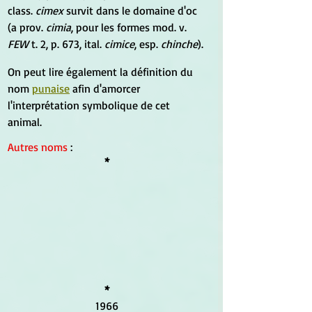
class. 
cimex
 survit dans le domaine d'oc 
(a prov. 
cimia
, pour les formes mod. v. 
FEW
 t. 2, p. 673, ital. 
cimice
, esp. 
chinche
).
On peut lire également la définition du 
nom 
punaise
 afin d'amorcer 
l'interprétation symbolique de cet 
animal.
Autres noms
 :
*
*
1966