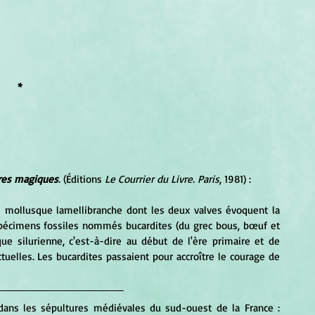
*
rres magiques
.
 (Éditions 
Le Courrier du Livre. Paris
, 1981) :
 mollusque lamellibranche dont les deux valves évoquent la 
figure d'un cœur, particulièrement chez les grands spécimens fossiles nommés bucardites (du grec bous, bœuf et 
ue silurienne, c'est-à-dire au début de l'ère primaire et de 
elles. Les bucardites passaient pour accroître le courage de 
dans les sépultures médiévales du sud-ouest de la France : 