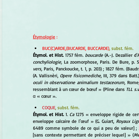
Étymologie
 :
BUC(C)ARDE,(BUCARDE, BUCCARDE)
, subst. fém.
Étymol. et Hist.
 1757 fém. 
boucarde
 (A.-J. Dezallier d'
conchyliologie, 
La zoomorphose, Paris. De Bure, p. 5
vers,
 Paris, Panckoucke, t. 1, p. 203) ; 1827 fém. (Baudr
(A. Vallisnèri,
 Opere fisicomediche,
 III, 379 dans Batt.)
oculi in observatione animalium testaceorum, 
Rome, 
ressemblant à un cœur de bœuf » (Pline dans 
TLL s.v
α « cœur ».
COQUE
, subst. fém.
Étymol. et Hist. 
1. 
Ca
 1275 « enveloppe rigide de cert
enveloppe calcaire de l'œuf » (G. Guiart, 
Royaux Lig
6489 comme symbole de ce qui a peu de valeur] ; 3
[sans contexte permettant de préciser lequel] » (
Me