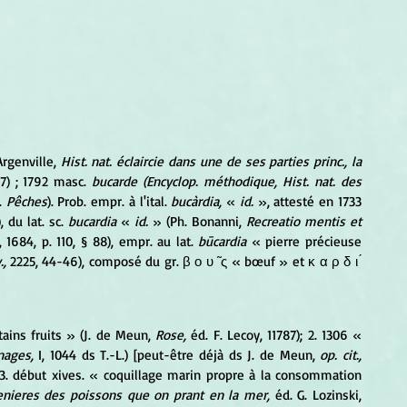
Argenville, 
Hist. nat. éclaircie dans une de ses parties princ., la 
7) ; 1792 masc. 
bucarde (Encyclop. méthodique, Hist. nat. des 
. 
Pêches
). Prob. empr. à l'ital.
 bucàrdia,
 « 
id.
 », attesté en 1733 
, du lat. sc. 
bucardia
 « 
id.
 » (Ph. Bonanni,
 Recreatio mentis et 
1684, p. 110, § 88), empr. au lat.
 būcardia
 « pierre précieuse 
.,
 2225, 44-46), composé du gr. β ο υ ̃ ς « bœuf » et κ α ρ δ ι ́ 
ains fruits » (J. de Meun, 
Rose,
 éd. F. Lecoy, 11787); 2. 1306 « 
nages,
 I, 1044 ds T.-L.) [peut-être déjà ds J. de Meun, 
op. cit.,
. début xives. « coquillage marin propre à la consommation 
nieres des poissons que on prant en la mer,
 éd. G. Lozinski, 