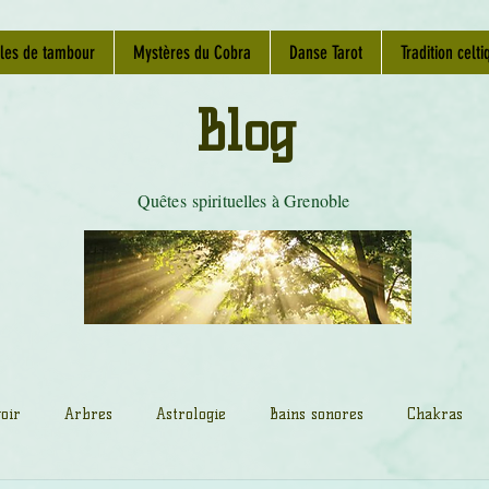
les de tambour
Mystères du Cobra
Danse Tarot
Tradition celti
Blog
Quêtes spirituelles à Grenoble
oir
Arbres
Astrologie
Bains sonores
Chakras