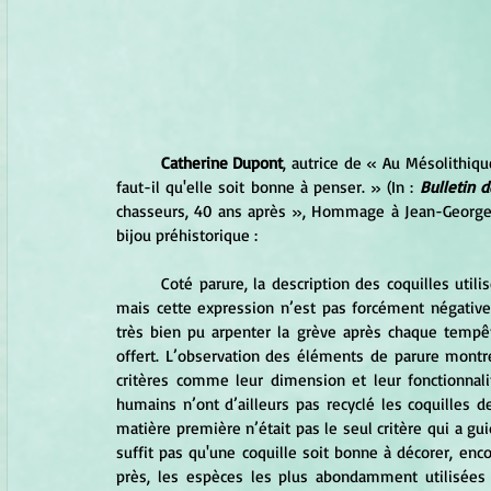
Catherine Dupont
, autrice de « Au Mésolithique
faut-il qu'elle soit bonne à penser. » (In :
 Bulletin 
chasseurs, 40 ans après », Hommage à Jean-Georges 
bijou préhistorique :
	Coté parure, la description des coquilles utilisées montre, en effet, que ce sont des « rôdeurs de grève » 
mais cette expression n’est pas forcément négative
très bien pu arpenter la grève après chaque tempêt
offert. L’observation des éléments de parure montre
critères comme leur dimension et leur fonctionna
humains n’ont d’ailleurs pas recyclé les coquilles
matière première n’était pas le seul critère qui a guidé
suffit pas qu'une coquille soit bonne à décorer, enco
près, les espèces les plus abondamment utilisées 