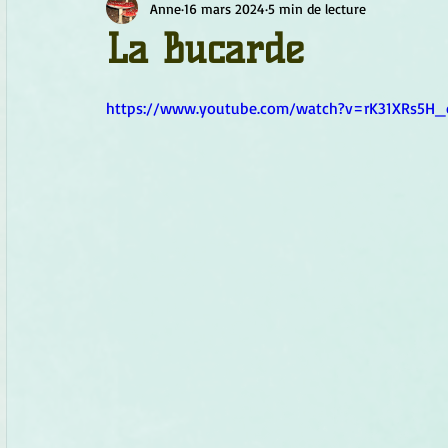
Anne
16 mars 2024
5 min de lecture
Chamanisme
Champignons
Conscience
Continu
La Bucarde
Fleurs
Fleurs de Bach
Géométrie sacrée
Guide
https://www.youtube.com/watch?v=rK31XRs5H_
Objets de pouvoir
Ogham
Petit Peuple
Plantes