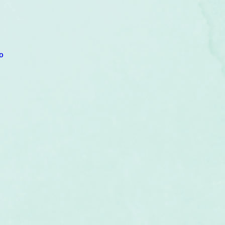
um
Corps humain
Couleurs
Etoiles
Evénements
s
Littérature
Minéraux
Numérologie
o
Pleines Lunes
Santé
Stages
Tarot