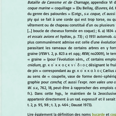
Bataille de Caresme et de Charnage, 
appendice VI d
coque marine
 « coquillage » (Du Bellay, 
Œuvres, 
éd. 
du genre des palourdes » (Cotgr., 
s.v. coque, cf.
 aussi
ply qui se fait à une corde qui est trop torse, ou q
vêtement ou de chapeau constitué d'un ou plusieurs 
[...] boucle de cheveux formée en coque) ; 6. a) 1834 
et essais avions et hydrav.,
 p. 73) ; c) 1951 automob. 
c
plus communément admise est celle d'une évolution 
parasitant les rameaux de certains arbres en y fo
graine (
FEW
 t. 2, p. 823 a et 
sqq.
; 
REW,
 no2009), le ter
« graine » (pour l'évolution sém., 
cf.
 certains emplo
cnidium,
 gr. κ ο ́ κ κ ο ς κ ν ι ́ δ ι ο ς désignant le fr
de pin » correspondant au gr. κ ο ́ κ κ α λ ο ς Cælius
au sens de « coupelle, vase de forme demi-sphéri
graphie pour 
concha
; 
cf.
 aussi l'expr. 
non vales uno c
W. s.v.,
 762, 18, peut-être à rapprocher des emplois 
fr.). Dans cette hyp., le maintien de la 2eocclusi
appartenir directement à un rad. expressif et il serait v
t. 2, p. 95, 98 ; t. 3, p. 464 ; Dauzat 1973).
Lire également la définition des noms 
bucarde
 et 
co