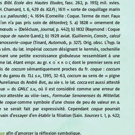
s 
Bibl. Ecole des Hautes Etudes,
 fasc. 262, p. 195); mil. xvies. 
H. Chamard, t. 6, 429 ds 
IGLF
) ; 1611 « sorte de coquillage marin 
 
s.v. pallourde
) ; 4. 1694 (Corneille : Coque. Terme de mer. Faux 
u'on n'a pas pris soin de détordre); 5. a) 1828 « ornement de 
nœuds » (Delécluze, 
Journal,
 p. 442); b) 1832 (Raymond : Coque 
coque de navire
 (Land.); b) 1929 aviat. (Guillemin, 
Constr., calcul 
arrosserie-coque
 (Tinard, 
Automob.,
 p. 327). Orig. obsc. L'hyp. la 
sém. du lat. impérial 
coccum 
désignant le kermès, cochenille 
rmant une petite excroissance globuleuse ressemblant à une 
me lat. étant empr. au gr. κ ο ́ κ κ ο ς dont le premier sens est 
is de 
coccum 
sémantiquement proches du fr. 
coque
 : 
coccum 
uit du garou ds 
TLL s.v.,
 1395, 32-63, 
coccum
 au sens de « pigne 
 Aurelianus ds André 
Bot.,
 au xie s. le lat. 
cocca
 est aussi attesté 
que » ds 
GMLC s.v.,
 où il est considéré comme une erreur de 
oco
 attestée au viiie-ixes., 
Formulae Senonenses
 ds 
Mittellat. 
de 
coque
 comme symbole d'une chose de peu de valeur en a. 
ve se serait fait par expressivité. Cependant 
coque
 pourrait 
ain d'essayer d'en établir la filiation (Sain. 
Sources
 t. 1, p. 422; 
que
 afin d'amorcer la réflexion symbolique.