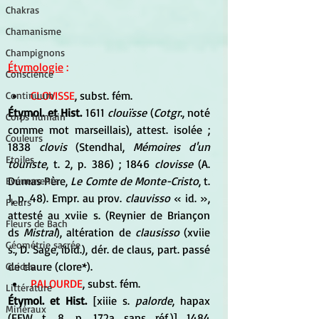
Chakras
Chamanisme
Champignons
Étymologie
 :
Conscience
CLOVISSE
, subst. fém. 
Continuum
Étymol. et Hist. 
1611 
clouïsse
 (
Cotgr.
, noté 
Corps humain
comme mot marseillais), attest. isolée ; 
Couleurs
1838 
clovis
 (Stendhal,
 Mémoires d'un 
Etoiles
touriste
, t. 2, p. 386) ; 1846 
clovisse
 (A. 
Dumas Père, 
Le Comte de Monte-Cristo
, t. 
Evénements
1, p. 48). Empr. au prov. 
clauvisso 
« id. », 
Fleurs
attesté au xviie s. (Reynier de Briançon 
Fleurs de Bach
ds 
Mistral
), altération de
 clausisso 
(xviie 
Géométrie sacrée
s., D. Sage, ibid.), dér. de claus, part. passé 
de claure (clore*).
Guides
PALOURDE
, subst. fém. 
Littérature
Étymol. et Hist.
 [xiiie s.
 palorde
, hapax 
Minéraux
(FEW t. 8, p. 172a sans réf.)] 1484 