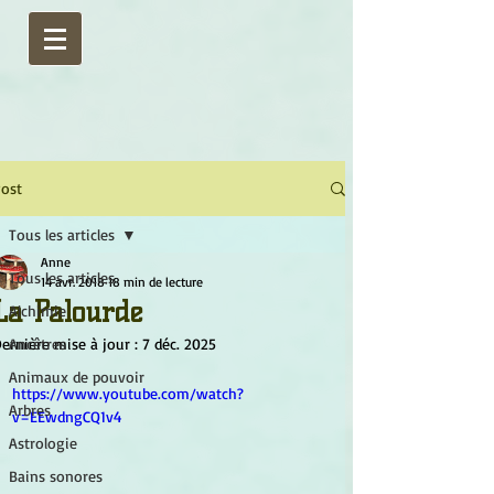
ost
Tous les articles
Anne
Tous les articles
14 avr. 2018
18 min de lecture
La Palourde
Alchimie
ernière mise à jour :
Ancêtres
7 déc. 2025
Animaux de pouvoir
https://www.youtube.com/watch?
Arbres
v=EEwdngCQ1v4
Astrologie
Bains sonores