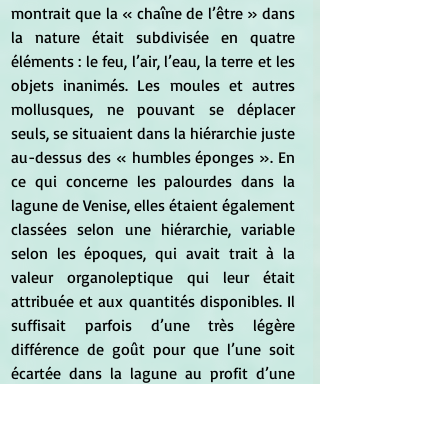
montrait que la « chaîne de l’être » dans 
la nature était subdivisée en quatre 
éléments : le feu, l’air, l’eau, la terre et les 
objets inanimés. Les moules et autres 
mollusques, ne pouvant se déplacer 
seuls, se situaient dans la hiérarchie juste 
au-dessus des « humbles éponges ». En 
ce qui concerne les palourdes dans la 
lagune de Venise, elles étaient également 
classées selon une hiérarchie, variable 
selon les époques, qui avait trait à la 
valeur organoleptique qui leur était 
attribuée et aux quantités disponibles. Il 
suffisait parfois d’une très légère 
différence de goût pour que l’une soit 
écartée dans la lagune au profit d’une 
autre, ce qui ne l’empêchait pas d’être 
plus appréciée dans une région voisine. 
Ainsi de la longone (
Longone nobis
, vern. 