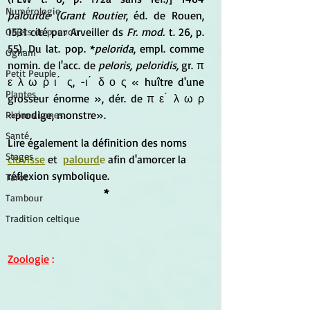
Numérologie
palourde (Grant Routier
, éd. de Rouen, 
1531 cité par Arveiller ds
 Fr. mod.
 t. 26, p. 
Objets de pouvoir
55). Du lat. pop. *
pelorida
, empl. comme 
Ogham
nomin. de l'acc. de 
peloris, peloridis,
 gr. π 
Petit Peuple
ε λ ω ρ ι ́ ς, -ι ́ δ ο ς « huître d'une 
Plantes
grosseur énorme », dér. de π ε ́ λ ω ρ 
«prodige, monstre».
Pleines Lunes
Santé
Lire également la définition des noms 
Stages
clovisse
 et 
palourd
e
 afin d'amorcer la 
réflexion symbolique.
Tarot
*
Tambour
Tradition celtique
Zoologie
 :