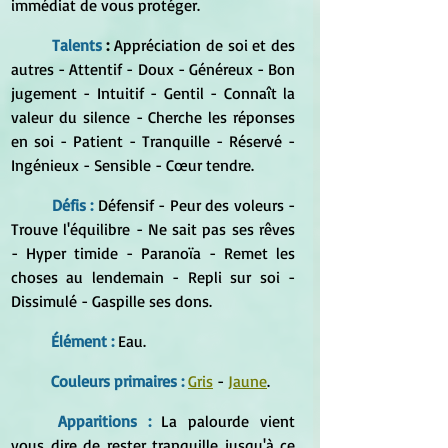
immédiat de vous protéger.
Talents 
:
 Appréciation de soi et des 
autres - Attentif - Doux - Généreux - Bon 
jugement - Intuitif - Gentil - Connaît la 
valeur du silence - Cherche les réponses 
en soi - Patient - Tranquille - Réservé - 
Ingénieux - Sensible - Cœur tendre.
Défis :
Défensif - Peur des voleurs - 
Trouve l'équilibre - Ne sait pas ses rêves 
- Hyper timide - Paranoïa - Remet les 
choses au lendemain - Repli sur soi - 
Dissimulé - Gaspille ses dons.
Élément :
 Eau.
Couleurs primaires :
Gris
 - 
Jaune
.
Apparitions :
La palourde vient 
vous dire de rester tranquille jusqu'à ce 