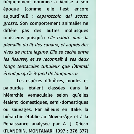
fréquemment nommée à Venise à son 
époque (comme elle l’est encore 
aujourd’hui) : 
caparozzolo dal scorzo 
grosso
. Son comportement animalier ne 
diffère pas des autres mollusques 
fouisseurs puisqu’« 
elle habite dans la 
pierraille du lit des canaux, et auprès des 
rives de notre lagune. Elle se cache entre 
les fissures, et se reconnaît à ses deux 
longs tentacules tubuleux que l’Animal 
étend jusqu’à ½ pied de longueur
. » 
	Les espèces d’huîtres, moules et 
palourdes étaient classées dans la 
hiérarchie vernaculaire selon qu’elles 
étaient domestiques, semi-domestiques 
ou sauvages. Par ailleurs en Italie, la 
hiérarchie établie au Moyen-Âge et à la 
Renaissance analysée par A. J. Grieco 
(FLANDRIN, MONTANARI 1997 : 376-377) 